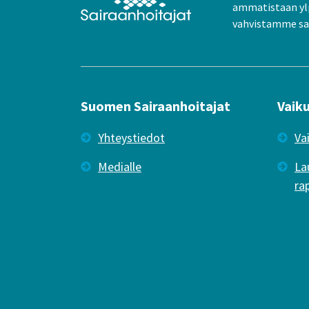
ammatistaan yl
vahvistamme sai
Suomen Sairaanhoitajat
Vaik
Yhteystiedot
Va
Medialle
La
ra