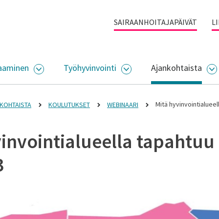
SAIRAANHOITAJAPÄIVÄT
L
aaminen
Työhyvinvointi
Ajankohtaista
ALIKKO
AVAA ALASIVUJEN VALIKKO
AVAA ALASIVUJEN VALI
A
Mitä hyvinvointialueel
KOHTAISTA
KOULUTUKSET
WEBINAARI
invointialueella tapahtuu
3