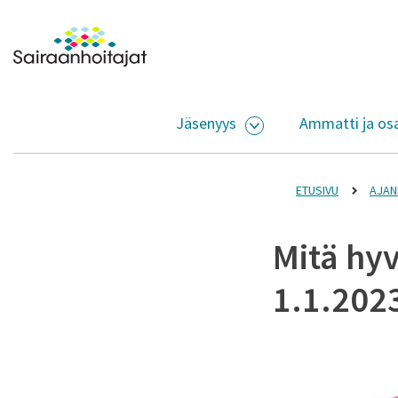
Siirry sisältöön
Etusivulle
Jäsenyys
Ammatti ja os
AVAA ALASIVUJEN V
ETUSIVU
AJAN
Mitä hyv
1.1.202