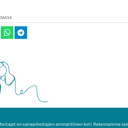
DIASSA
 Linkedinissä
Jaa Whatsappissa
Jaa Telegramissa
oitajat on sairaanhoitajien ammatillinen koti. Rakennamme sai