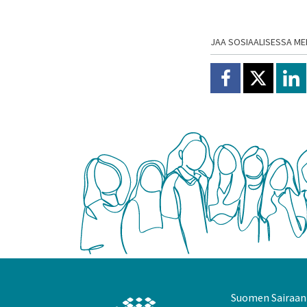
JAA SOSIAALISESSA ME
Jaa Facebookissa
Jaa X:ssä
Jaa
Suomen Sairaanh