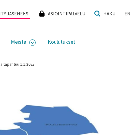
I
IITY JÄSENEKSI
ASIOINTIPALVELU
HAKU
EN
Meistä
Koulutukset
KKO
VAA ALASIVUJEN VALIKKO
AVAA ALASIVUJEN VALIKKO
la tapahtuu 1.1.2023