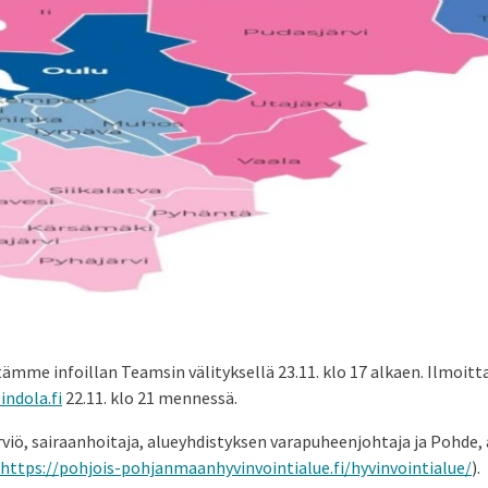
stämme infoillan Teamsin välityksellä 23.11. klo 17 alkaen. Ilmoit
indola.fi
22.11. klo 21 mennessä.
irviö, sairaanhoitaja, alueyhdistyksen varapuheenjohtaja ja Pohde,
https://pohjois-pohjanmaanhyvinvointialue.fi/hyvinvointialue/
).