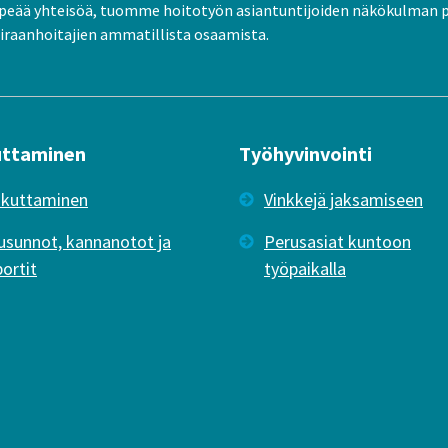
peää yhteisöä, tuomme hoitotyön asiantuntijoiden näkökulman 
raanhoitajien ammatillista osaamista.
uttaminen
Työhyvinvointi
ikuttaminen
Vinkkejä jaksamiseen
usunnot, kannanotot ja
Perusasiat kuntoon
portit
työpaikalla