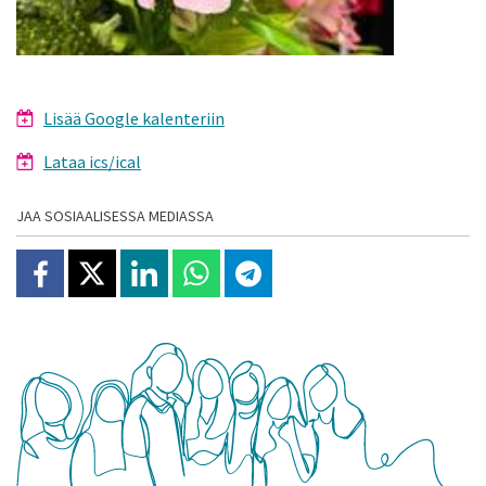
Lisää Google kalenteriin
Lataa ics/ical
JAA SOSIAALISESSA MEDIASSA
Jaa Facebookissa
Jaa X:ssä
Jaa Linkedinissä
Jaa Whatsappissa
Jaa Telegramissa