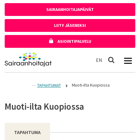
Siirry sisältöön
SAIRAANHOITAJAPÄIVÄT
LIITY JÄSENEKSI
ASIOINTIPALVELU
Etusivulle
In English
EN
Haku
Muoti-ilta Kuopiossa
TAPAHTUMAT
Muoti-ilta Kuopiossa
TAPAHTUMA