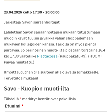
23.04.2026 kello 17:30 – 20:00:00
Järjestäjä: Savon sairaanhoitajat
Lähdethän Savon sairaanhoitajien mukaan tutustumaan
muodin kevät tuuliin ja vaikka vähän shoppailemaan
mukavien kollegoiden kanssa. Tarjolla on myös pientä
purtavaa. Jo perinteinen muoti-ilta pidetään torstaina 16.4
klo 17.30 vaateliike
Piattacossa
(Kauppakatu 49). (HUOM!
Päivää muutettu.)
Ilmoittauduthan tilaisuuteen alla olevalla lomakkeelle.
Tervetuloa mukaan!
Savo - Kuopion muoti-ilta
Tähdellä
*
merkityt kentät ovat pakollisia
Etunimi
*