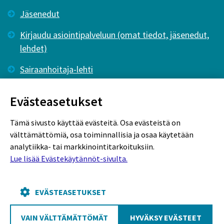
Jäsenedut
Kirjaudu asiointipalveluun (omat tiedot, jäsenedut,
lehdet)
Sairaanhoitaja-lehti
Tutkiva Hoitotyö -lehti
Evästeasetukset
Tämä sivusto käyttää evästeitä. Osa evästeistä on
välttämättömiä, osa toiminnallisia ja osaa käytetään
analytiikka- tai markkinointitarkoituksiin.
Lue lisää Evästekäytännöt-sivulta.
Rekisteriseloste
Tietosuojaseloste
Evästekäytännöt
EVÄSTEASETUKSET
VAIN VÄLTTÄMÄTTÖMÄT
HYVÄKSY EVÄSTEET