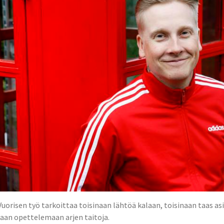
 Vuorisen työ tarkoittaa toisinaan lähtöä kalaan, toisinaan taas a
aan opettelemaan arjen taitoja.