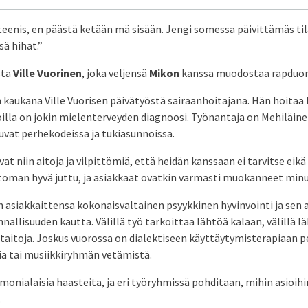
eenis, en päästä ketään mä sisään. Jengi somessa päivittämäs til
ä hihat.”
sta
Ville Vuorinen
, joka veljensä
Mikon
kanssa muodostaa rapduon
n kaukana Ville Vuorisen päivätyöstä sairaanhoitajana. Hän hoita
illa on jokin mielenterveyden diagnoosi. Työnantaja on Mehiläine
suvat perhekodeissa ja tukiasunnoissa.
at niin aitoja ja vilpittömiä, että heidän kanssaan ei tarvitse eikä
toman hyvä juttu, ja asiakkaat ovatkin varmasti muokanneet minu
n asiakkaittensa kokonaisvaltainen psyykkinen hyvinvointi ja sen a
nnallisuuden kautta. Välillä työ tarkoittaa lähtöä kalaan, välillä 
taitoja. Joskus vuorossa on dialektiseen käyttäytymisterapiaan p
ia tai musiikkiryhmän vetämistä.
 monialaisia haasteita, ja eri työryhmissä pohditaan, mihin asioihi
.