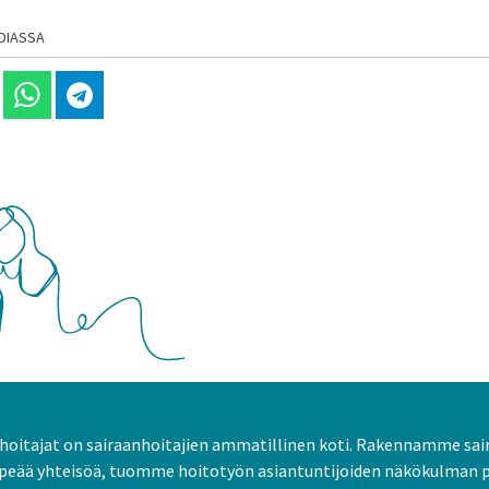
DIASSA
 Linkedinissä
Jaa Whatsappissa
Jaa Telegramissa
oitajat on sairaanhoitajien ammatillinen koti. Rakennamme sai
peää yhteisöä, tuomme hoitotyön asiantuntijoiden näkökulman 