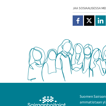
JAA SOSIAALISESSA ME
Jaa Facebookissa
Jaa X:ssä
Jaa
Suomen Sairaanh
ammatistaan yl