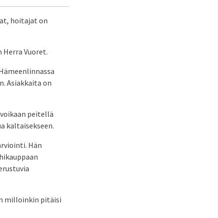
at, hoitajat on
 Herra Vuoret.
a Hämeenlinnassa
n. Asiakkaita on
 voikaan peitellä
a kaltaisekseen.
rviointi. Hän
lähikauppaan
erustuvia
n milloinkin pitäisi