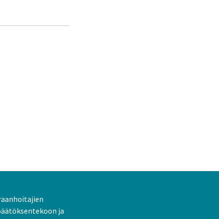
raanhoitajien
päätöksentekoon ja