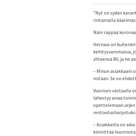
”Nyt on sydän karant
rintamalla käärimäss
Näin räppää korona
Herruus on kuitenki
kehitysvammaisia, jo
yhteensä 80, ja he a
– Minun asiakkaani ov
mitään. Se on ehdot
Vuorisen vastuulla o
lähestyy asiaa toimi
opettelemaan arjen 
rentoutusharjoituks
– Asiakkailla on aika
kiinnittää huomiota