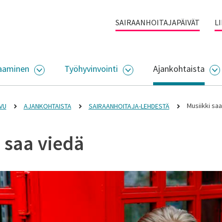
SAIRAANHOITAJAPÄIVÄT
L
aaminen
Työhyvinvointi
Ajankohtaista
ALIKKO
AVAA ALASIVUJEN VALIKKO
AVAA ALASIVUJEN VALI
A
Musiikki saa
VU
AJANKOHTAISTA
SAIRAANHOITAJA-LEHDESTÄ
 saa viedä