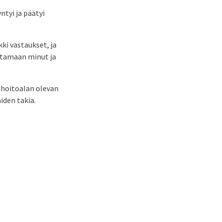
tyi ja päätyi
ki vastaukset, ja
ittamaan minut ja
 hoitoalan olevan
aiden takia.