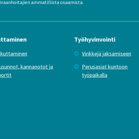
raanhoitajien ammatillista osaamista.
uttaminen
Työhyvinvointi
ikuttaminen
Vinkkejä jaksamiseen
usunnot, kannanotot ja
Perusasiat kuntoon
portit
työpaikalla