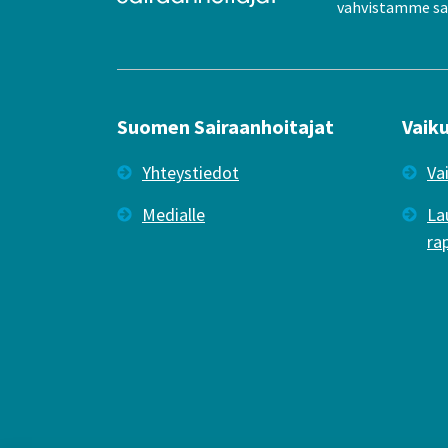
vahvistamme sai
Suomen Sairaanhoitajat
Vaik
Yhteystiedot
Va
Medialle
La
ra