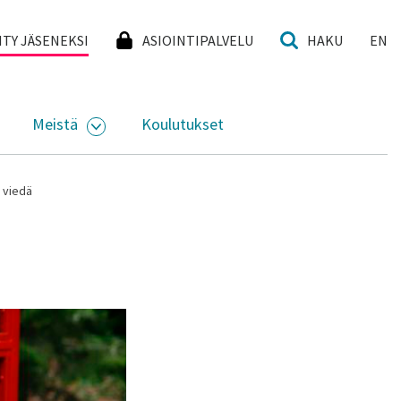
I
IITY JÄSENEKSI
ASIOINTIPALVELU
HAKU
EN
Meistä
Koulutukset
KKO
VAA ALASIVUJEN VALIKKO
AVAA ALASIVUJEN VALIKKO
 viedä