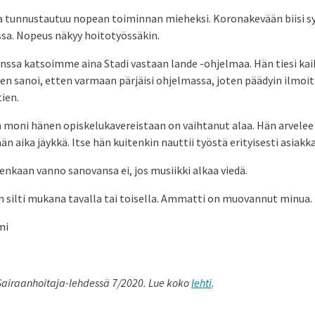
a tunnustautuu nopean toiminnan mieheksi. Koronakevään biisi syn
ssa. Nopeus näkyy hoitotyössäkin.
nssa katsoimme aina Stadi vastaan lande -ohjelmaa. Hän tiesi kaik
ten sanoi, etten varmaan pärjäisi ohjelmassa, joten päädyin ilmo
tien.
ä moni hänen opiskelukavereistaan on vaihtanut alaa. Hän arvelee
än aika jäykkä. Itse hän kuitenkin nauttii työstä erityisesti asiakk
enkaan vanno sanovansa ei, jos musiikki alkaa viedä.
n silti mukana tavalla tai toisella. Ammatti on muovannut minua.
mi
u Sairaanhoitaja-lehdessä 7/2020. Lue koko
lehti
.