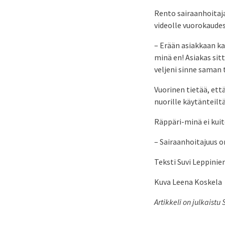
Rento sairaanhoitaj
videolle vuorokaude
– Erään asiakkaan ka
minä en! Asiakas sit
veljeni sinne saman 
Vuorinen tietää, ett
nuorille käytänteiltä
Räppäri-minä ei kuit
– Sairaanhoitajuus o
Teksti Suvi Leppinie
Kuva Leena Koskela
Artikkeli on julkaist