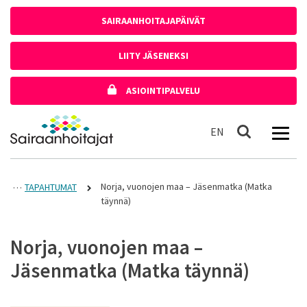
Siirry sisältöön
SAIRAANHOITAJAPÄIVÄT
LIITY JÄSENEKSI
ASIOINTIPALVELU
Etusivulle
In English
EN
Haku
Norja, vuonojen maa – Jäsenmatka (Matka
TAPAHTUMAT
täynnä)
Norja, vuonojen maa –
Jäsenmatka (Matka täynnä)