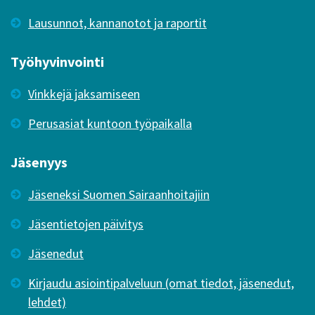
Lausunnot, kannanotot ja raportit
Työhyvinvointi
Vinkkejä jaksamiseen
Perusasiat kuntoon työpaikalla
Jäsenyys
Jäseneksi Suomen Sairaanhoitajiin
Jäsentietojen päivitys
Jäsenedut
Kirjaudu asiointipalveluun (omat tiedot, jäsenedut,
lehdet)