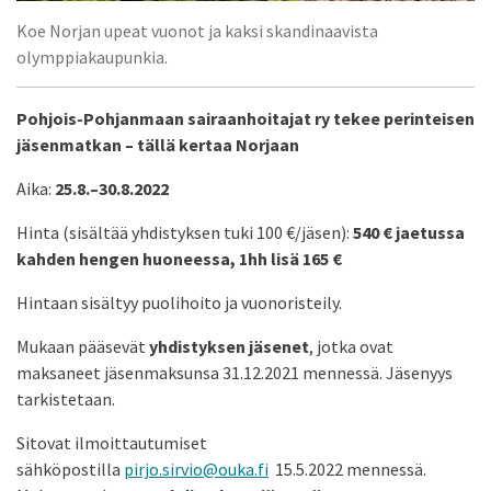
Koe Norjan upeat vuonot ja kaksi skandinaavista
olymppiakaupunkia.
Pohjois-Pohjanmaan sairaanhoitajat ry tekee perinteisen
jäsenmatkan – tällä kertaa Norjaan
Aika:
25.8.–30.8.2022
Hinta (sisältää yhdistyksen tuki 100 €/jäsen):
540 € jaetussa
kahden hengen huoneessa, 1hh lisä 165 €
Hintaan sisältyy puolihoito ja vuonoristeily.
Mukaan pääsevät
yhdistyksen jäsenet
, jotka ovat
maksaneet jäsenmaksunsa 31.12.2021 mennessä. Jäsenyys
tarkistetaan.
Sitovat ilmoittautumiset
sähköpostilla
pirjo.sirvio@ouka.fi
15.5.2022 mennessä.