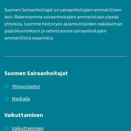
Suomen Sairaanhoitajat on sairaanhoitajien ammatillinen
koti. Rakennamme sairaanhoitajien ammatistaan ylpeää
yhteisöä, tuomme hoitotyön asiantuntijoiden näkökulman
päätöksentekoon ja vahvistamme sairaanhoitajien
ammatillista osaamista.
Suomen Sairaanhoitajat
Yhteystiedot
Medialle
Vaikuttaminen
Vaikuttaminen