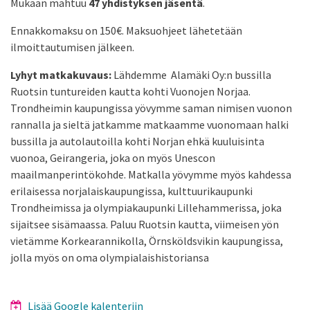
Mukaan mahtuu
47 yhdistyksen jäsentä
.
Ennakkomaksu on 150€. Maksuohjeet lähetetään
ilmoittautumisen jälkeen.
Lyhyt matkakuvaus:
Lähdemme Alamäki Oy:n bussilla
Ruotsin tuntureiden kautta kohti Vuonojen Norjaa.
Trondheimin kaupungissa yövymme saman nimisen vuonon
rannalla ja sieltä jatkamme matkaamme vuonomaan halki
bussilla ja autolautoilla kohti Norjan ehkä kuuluisinta
vuonoa, Geirangeria, joka on myös Unescon
maailmanperintökohde. Matkalla yövymme myös kahdessa
erilaisessa norjalaiskaupungissa, kulttuurikaupunki
Trondheimissa ja olympiakaupunki Lillehammerissa, joka
sijaitsee sisämaassa. Paluu Ruotsin kautta, viimeisen yön
vietämme Korkearannikolla, Örnsköldsvikin kaupungissa,
jolla myös on oma olympialaishistoriansa
Lisää Google kalenteriin