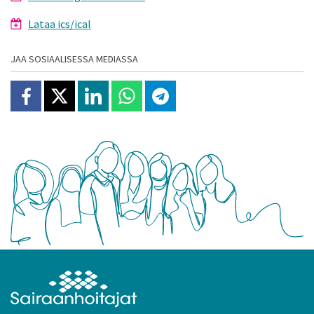
Lataa ics/ical
JAA SOSIAALISESSA MEDIASSA
Jaa Facebookissa
Jaa X:ssä
Jaa Linkedinissä
Jaa Whatsappissa
Jaa Telegramissa