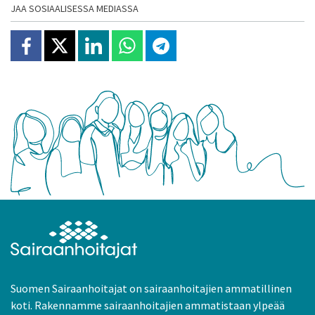
JAA SOSIAALISESSA MEDIASSA
Jaa Facebookissa
Jaa X:ssä
Jaa Linkedinissä
Jaa Whatsappissa
Jaa Telegramissa
Suomen Sairaanhoitajat on sairaanhoitajien ammatillinen
koti. Rakennamme sairaanhoitajien ammatistaan ylpeää