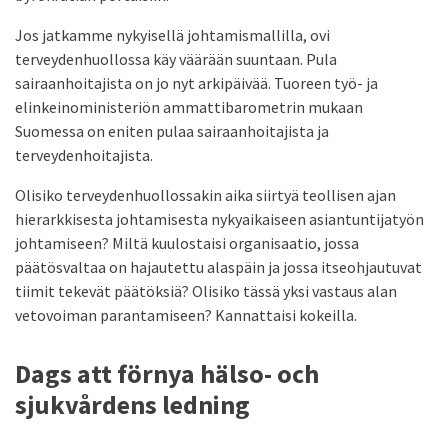
Jos jatkamme nykyisellä johtamismallilla, ovi
terveydenhuollossa käy väärään suuntaan. Pula
sairaanhoitajista on jo nyt arkipäivää. Tuoreen työ- ja
elinkeinoministeriön ammattibarometrin mukaan
Suomessa on eniten pulaa sairaanhoitajista ja
terveydenhoitajista.
Olisiko terveydenhuollossakin aika siirtyä teollisen ajan
hierarkkisesta johtamisesta nykyaikaiseen asiantuntijatyön
johtamiseen? Miltä kuulostaisi organisaatio, jossa
päätösvaltaa on hajautettu alaspäin ja jossa itseohjautuvat
tiimit tekevät päätöksiä? Olisiko tässä yksi vastaus alan
vetovoiman parantamiseen? Kannattaisi kokeilla.
Dags att förnya hälso- och
sjukvårdens ledning