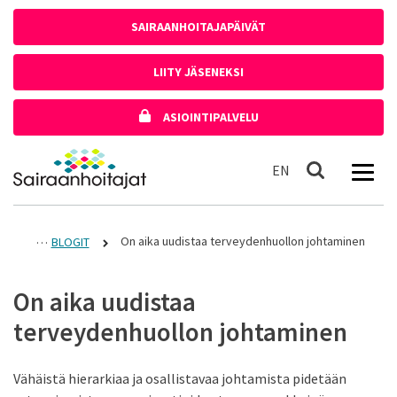
Siirry sisältöön
SAIRAANHOITAJAPÄIVÄT
LIITY JÄSENEKSI
ASIOINTIPALVELU
Etusivulle
In English
EN
Haku
On aika uudistaa terveydenhuollon johtaminen
BLOGIT
On aika uudistaa
terveydenhuollon johtaminen
Vähäistä hierarkiaa ja osallistavaa johtamista pidetään