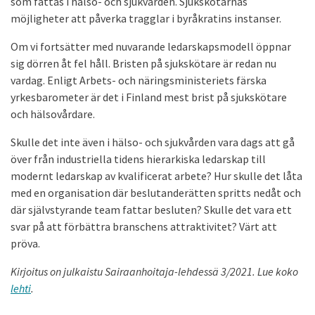
som fattas i hälso- och sjukvården. Sjukskötarnas
möjligheter att påverka tragglar i byråkratins instanser.
Om vi fortsätter med nuvarande ledarskapsmodell öppnar
sig dörren åt fel håll. Bristen på sjukskötare är redan nu
vardag. Enligt Arbets- och näringsministeriets färska
yrkesbarometer är det i Finland mest brist på sjukskötare
och hälsovårdare.
Skulle det inte även i hälso- och sjukvården vara dags att gå
över från industriella tidens hierarkiska ledarskap till
modernt ledarskap av kvalificerat arbete? Hur skulle det låta
med en organisation där beslutanderätten spritts nedåt och
där självstyrande team fattar besluten? Skulle det vara ett
svar på att förbättra branschens attraktivitet? Värt att
pröva.
Kirjoitus on julkaistu Sairaanhoitaja-lehdessä 3/2021. Lue koko
lehti
.