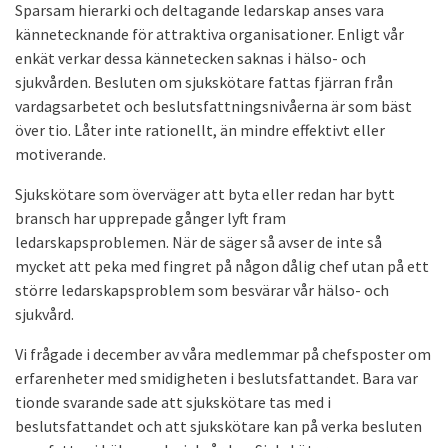
Sparsam hierarki och deltagande ledarskap anses vara
kännetecknande för attraktiva organisationer. Enligt vår
enkät verkar dessa kännetecken saknas i hälso- och
sjukvården. Besluten om sjukskötare fattas fjärran från
vardagsarbetet och beslutsfattningsnivåerna är som bäst
över tio. Låter inte rationellt, än mindre effektivt eller
motiverande.
Sjukskötare som överväger att byta eller redan har bytt
bransch har upprepade gånger lyft fram
ledarskapsproblemen. När de säger så avser de inte så
mycket att peka med fingret på någon dålig chef utan på ett
större ledarskapsproblem som besvärar vår hälso- och
sjukvård.
Vi frågade i december av våra medlemmar på chefsposter om
erfarenheter med smidigheten i beslutsfattandet. Bara var
tionde svarande sade att sjukskötare tas med i
beslutsfattandet och att sjukskötare kan på verka besluten