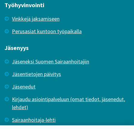
Työhyvinvointi
Vinkkejä jaksamiseen
Perusasiat kuntoon työpaikalla
Jäsenyys
Jäseneksi Suomen Sairaanhoitajiin
Jäsentietojen päivitys
Jäsenedut
Kirjaudu asiointipalveluun (omat tiedot, jäsenedut,
lehdet)
Sairaanhoitaja-lehti
Tutkiva Hoitotyö -lehti