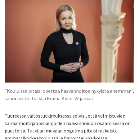
”Kouluissa pitäisi opettaa haavanhoitoa nykyistä enemmän”,
sanoo väitöstutkija Emilia Kielo-Viljamaa.
Tuoreessa väitöstutkimuksessa selvisi, että valmistuvien
sairaanhoitajaopiskelijoiden haavanhoidon osaamisessa on
puutteita. Tutkijan mukaan ongelma pitäisi ratkaista
ammattikorkeakouluissa ja harjoittelupaikoissa.