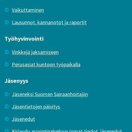
Vaikuttaminen
Lausunnot, kannanotot ja raportit
Työhyvinvointi
Vinkkejä jaksamiseen
Perusasiat kuntoon työpaikalla
Jäsenyys
Jäseneksi Suomen Sairaanhoitajiin
Jäsentietojen päivitys
Jäsenedut
Kirjaudu asiointipalveluun (omat tiedot, jäsenedut,