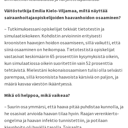
Väitöstutkija Emilia Kielo-Viljamaa, miltä näyttää
sairaanhoitajaopiskelijoiden haavanhoidon osaaminen?
– Tutkimuksessani opiskelijat tekivät tietotestin ja
simulaatiokokeen. Kohdistin arvioinnin erityisesti
kroonisten haavojen hoidon osaamiseen, sillä vaikutti, että
siinä osaaminen on heikompaa. Tietotestistä opiskelijat
vastasivat keskimäärin 65 prosenttiin kysymyksistä oikein,
kun simulaatiossa oikein suoritettiin vain 52 prosenttia
tehtävistä. Mielestäni kokonaisosaamisen tulisi olla selvästi
parempaa, sillä kroonisista haavoista kärsiviä on paljon, ja
määrä kasvaa väestön ikääntyessä.
Mikä oli helppoa, mikä vaikeaa?
– Suurin osa ymmärsi, että haava pitää puhdistaa kunnolla, ja
he osasivat arvioida haavan tilaa hyvin. Raajan verenkierto-
ongelma ja haavan infektio tunnistettiin, ja potilaan
kivunhoito oli hyvällä tasolla. Toisaalta