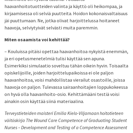
haavanhoitotuotteiden valinta ja käyttö oli heikompaa, ja
kirjaamisessa oli selviä puutteita. Hoidon kokonaisvaltaisuus
jäi puuttumaan. Ne, jotka olivat harjoittelussa hoitaneet
haavoja, selviytyivät selvästi muita paremmin.
Miten osaamista voi kehittää?
– Kouluissa pitäisi opettaa haavanhoitoa nykyistä enemmän,
ja eri opetusmenetelmiä tulisi käyttää sen apuna.
Esimerkiksi simulaatio soveltuu tähän oikein hyvin. Toisaalta
opiskelijoille, joiden harjoittelupaikoissa ei ole paljon
haavanhoitoa, voisi mahdollistaa vierailut osastoille, joissa
haavoja on paljon. Tulevassa sairaanhoitajien loppukokeessa
on hyvä olla haavanhoito-osio. Kehittämääni testiä voisi
ainakin osin käyttää siinä materiaalina.
Terveystieteiden maisteri Emilia Kielo-Viljamaan hoitotieteen
väitöskirja The Wound Care Competence of Graduating Student
Nurses – Development and Testing of a Competence Assessment