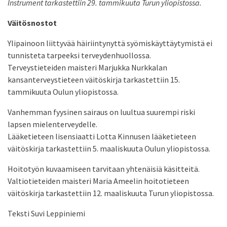
Instrument tarkastettiin 29. tammikuuta Turun yliopistossa.
Väitösnostot
Ylipainoon liittyvää häiriintynyttä syömiskäyttäytymistä ei
tunnisteta tarpeeksi terveydenhuollossa.
Terveystieteiden maisteri Marjukka Nurkkalan
kansanterveystieteen väitöskirja tarkastettiin 15.
tammikuuta Oulun yliopistossa.
Vanhemman fyysinen sairaus on luultua suurempi riski
lapsen mielenterveydelle.
Lääketieteen lisensiaatti Lotta Kinnusen lääketieteen
väitöskirja tarkastettiin 5. maaliskuuta Oulun yliopistossa.
Hoitotyön kuvaamiseen tarvitaan yhtenäisiä käsitteitä.
Valtiotieteiden maisteri Maria Ameelin hoitotieteen
väitöskirja tarkastettiin 12. maaliskuuta Turun yliopistossa.
Teksti Suvi Leppiniemi