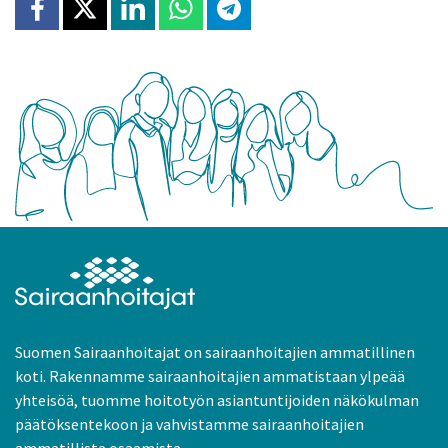
Jaa Facebookissa
Jaa X:ssä
Jaa Linkedinissä
Jaa Whatsappissa
Jaa Telegramissa
Suomen Sairaanhoitajat on sairaanhoitajien ammatillinen
koti. Rakennamme sairaanhoitajien ammatistaan ylpeää
yhteisöä, tuomme hoitotyön asiantuntijoiden näkökulman
päätöksentekoon ja vahvistamme sairaanhoitajien