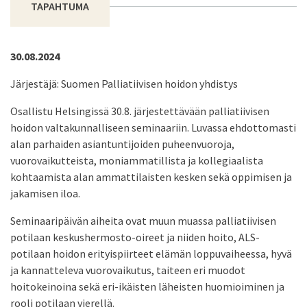
TAPAHTUMA
30.08.2024
Järjestäjä: Suomen Palliatiivisen hoidon yhdistys
Osallistu Helsingissä 30.8. järjestettävään palliatiivisen
hoidon valtakunnalliseen seminaariin. Luvassa ehdottomasti
alan parhaiden asiantuntijoiden puheenvuoroja,
vuorovaikutteista, moniammatillista ja kollegiaalista
kohtaamista alan ammattilaisten kesken sekä oppimisen ja
jakamisen iloa.
Seminaaripäivän aiheita ovat muun muassa palliatiivisen
potilaan keskushermosto-oireet ja niiden hoito, ALS-
potilaan hoidon erityispiirteet elämän loppuvaiheessa, hyvä
ja kannatteleva vuorovaikutus, taiteen eri muodot
hoitokeinoina sekä eri-ikäisten läheisten huomioiminen ja
rooli potilaan vierellä.