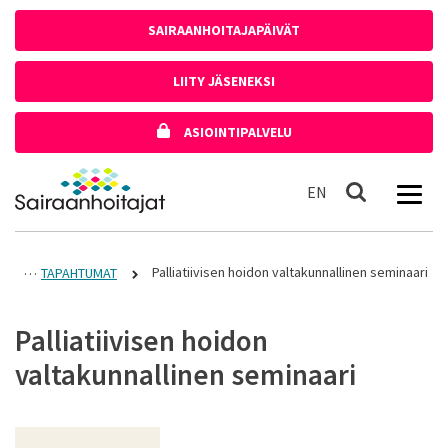
Siirry sisältöön
SAIRAANHOITAJAPÄIVÄT
LIITY JÄSENEKSI
ASIOINTIPALVELU
Etusivulle
In English
EN
Haku
Palliatiivisen hoidon valtakunnallinen seminaari
TAPAHTUMAT
Palliatiivisen hoidon
valtakunnallinen seminaari