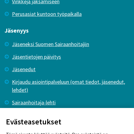
Vinkkejä jaksamiseen
Perusasiat kuntoon työpaikalla
Jäsenyys
Jäseneksi Suomen Sairaanhoitajiin
Jäsentietojen päivitys
Jäsenedut
Kirjaudu asiointipalveluun (omat tiedot, jäsenedut,
lehdet)
Sairaanhoitaja-lehti
Tutkiva Hoitotyö -lehti
Evästeasetukset