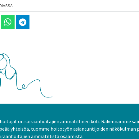
DIASSA
 Linkedinissä
Jaa Whatsappissa
Jaa Telegramissa
oitajat on sairaanhoitajien ammatillinen koti. Rakennamme sai
peää yhteisöä, tuomme hoitotyön asiantuntijoiden näkökulman 
raanhoitajien ammatillista osaamista.