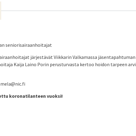
an seniorisairaanhoitajat
airaanhoitajat järjestävät Viikkarin Valkamassa jäsentapahtuma
itaja Kaija Laino Porin perusturvasta kertoo hoidon tarpeen arvi
almela@nic.fi
ttu koronatilanteen vuoksi!