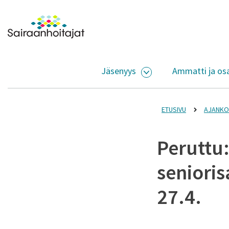
Siirry sisältöön
Etusivulle
Jäsenyys
Ammatti ja os
AVAA ALASIVUJEN V
ETUSIVU
AJANKO
Peruttu
seniori
27.4.