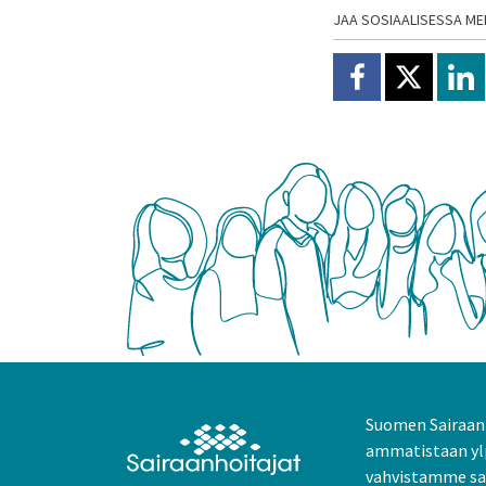
JAA SOSIAALISESSA ME
Jaa Facebookissa
Jaa X:ssä
Jaa
Suomen Sairaanh
ammatistaan yl
vahvistamme sai