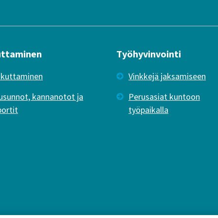
uttaminen
Työhyvinvointi
ikuttaminen
Vinkkejä jaksamiseen
usunnot, kannanotot ja
Perusasiat kuntoon
portit
työpaikalla