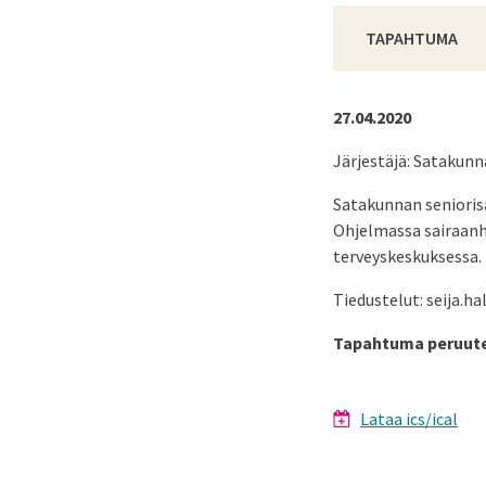
TAPAHTUMA
27.04.2020
Järjestäjä: Satakunn
Satakunnan senioris
Ohjelmassa sairaanho
terveyskeskuksessa.
Tiedustelut: seija.h
Tapahtuma peruute
Lataa ics/ical