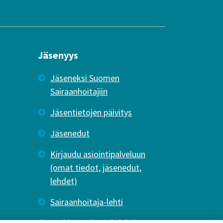
Jäsenyys
Jäseneksi Suomen
Sairaanhoitajiin
Jäsentietojen päivitys
Jäsenedut
Kirjaudu asiointipalveluun
(omat tiedot, jäsenedut,
lehdet)
Sairaanhoitaja-lehti
Tutkiva Hoitotyö -lehti