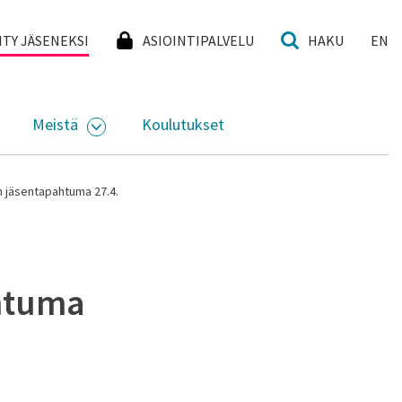
I
IITY JÄSENEKSI
ASIOINTIPALVELU
HAKU
EN
Meistä
Koulutukset
KKO
VAA ALASIVUJEN VALIKKO
AVAA ALASIVUJEN VALIKKO
n jäsentapahtuma 27.4.
ahtuma