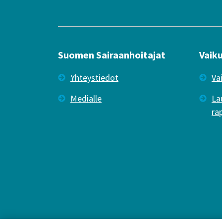
Suomen Sairaanhoitajat
Vaik
Yhteystiedot
Va
Medialle
La
ra