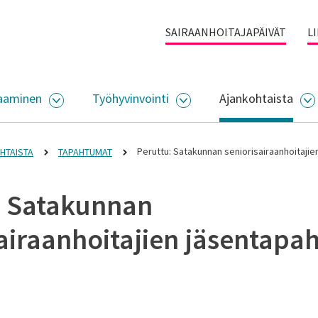
SAIRAANHOITAJAPÄIVÄT
L
aaminen
Työhyvinvointi
Ajankohtaista
ALIKKO
AVAA ALASIVUJEN VALIKKO
AVAA ALASIVUJEN VALI
A
Peruttu: Satakunnan seniorisairaanhoitajie
HTAISTA
TAPAHTUMAT
: Satakunnan
sairaanhoitajien jäsentap