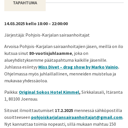
TAPAHTUMA
14.03.2025 kello 18:00 – 22:00:00
Järjestäjä: Pohjois-Karjalan sairaanhoitajat
Arvoisa Pohjois-Karjalan sairaanhoitajien jäsen, meillä on ilo
kutsua sinut
80-vuotisjuhlaamme
, joka on
alueyhdistyksemme päätapahtuma kaikille jäsenille.
Juhlassa esiintyy
Miss Divet – drag show by Marko Vainio
.
Ohjelmassa myös juhlaillallinen, menneiden muistelua ja
mukavaa yhdessäoloa.
Paikka:
Original Sokos Hotel Kimmel
,
Sirkkalasali, Itäranta
1, 80100 Joensuu.
Sitovat ilmoittautumiset
17.2.2025
mennessä sähköpostilla
osoitteeseen
pohjoiskarjalansairaanhoitajat@gmail.com
.
Nyt kannattaa toimia nopeasti, sillä mukaan mahtuu 150