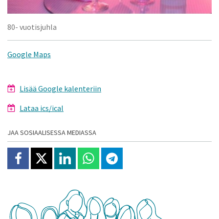
80- vuotisjuhla
Google Maps
Lisää Google kalenteriin
Lataa ics/ical
JAA SOSIAALISESSA MEDIASSA
Jaa Facebookissa
Jaa X:ssä
Jaa Linkedinissä
Jaa Whatsappissa
Jaa Telegramissa