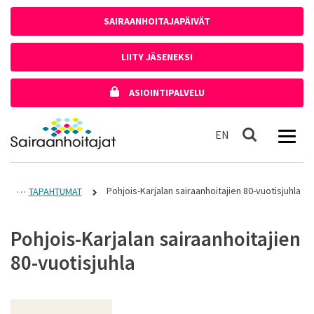
Siirry sisältöön
SAIRAANHOITAJAPÄIVÄT
LIITY JÄSENEKSI
ASIOINTIPALVELU
Etusivulle
In English
EN
Haku
Pohjois-Karjalan sairaanhoitajien 80-vuotisjuhla
TAPAHTUMAT
Pohjois-Karjalan sairaanhoitajien
80-vuotisjuhla