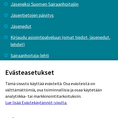
Jäseneksi Suomen Sairaanhoitajiin
Jäsentietojen päivitys
Jäsenedut
Kirjaudu asiointipalveluun (omat tiedot, jäsenedut,
lehdet)
Sairaanhoitaja-lehti
Tutkiva Hoitotyö -lehti
Evästeasetukset
Tämä sivusto käyttää evästeitä. Osa evästeistä on
välttämättömiä, osa toiminnallisia ja osaa käytetään
analytiikka- tai markkinointitarkoituksiin.
Lue lisää Evästekäytännöt-sivulta.
Rekisteriseloste
Tietosuojaseloste