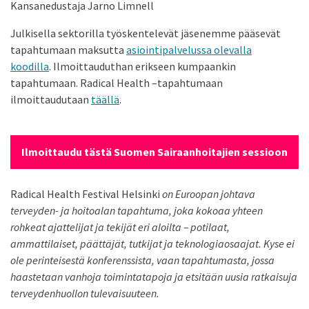
Kansanedustaja Jarno Limnell
Julkisella sektorilla työskentelevät jäsenemme pääsevät
tapahtumaan maksutta
asiointipalvelussa olevalla
koodilla
. Ilmoittauduthan erikseen kumpaankin
tapahtumaan. Radical Health –tapahtumaan
ilmoittaudutaan
täällä
.
Ilmoittaudu tästä Suomen Sairaanhoitajien sessioon
Radical Health Festival Helsinki
on Euroopan johtava
terveyden- ja hoitoalan tapahtuma, joka kokoaa yhteen
rohkeat ajattelijat ja tekijät eri aloilta – potilaat,
ammattilaiset, päättäjät, tutkijat ja teknologiaosaajat. Kyse ei
ole perinteisestä konferenssista, vaan tapahtumasta, jossa
haastetaan vanhoja toimintatapoja ja etsitään uusia ratkaisuja
terveydenhuollon tulevaisuuteen.