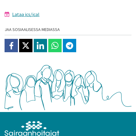
Lataa ics/ical
JAA SOSIAALISESSA MEDIASSA
Jaa Facebookissa
Jaa X:ssä
Jaa Linkedinissä
Jaa Whatsappissa
Jaa Telegramissa