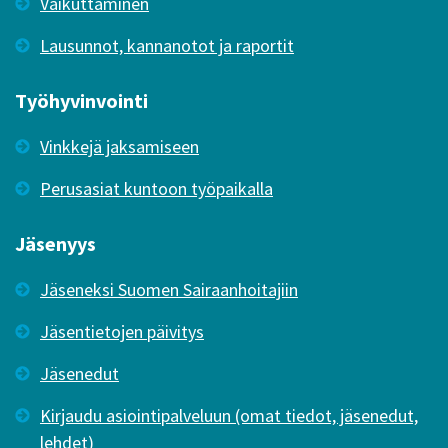
Vaikuttaminen
Lausunnot, kannanotot ja raportit
Työhyvinvointi
Vinkkejä jaksamiseen
Perusasiat kuntoon työpaikalla
Jäsenyys
Jäseneksi Suomen Sairaanhoitajiin
Jäsentietojen päivitys
Jäsenedut
Kirjaudu asiointipalveluun (omat tiedot, jäsenedut,
lehdet)