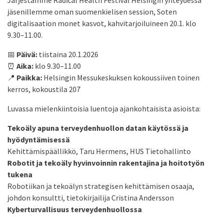
Järjestämme Radical Health Festival Helsingin
yhteydessä
jäsenillemme oman suomenkielisen session, Soten
digitalisaation monet kasvot, kahvitarjoiluineen 20.1. klo
9.30–11.00.
📅
Päivä:
tiistaina 20.1.2026
⏰
Aika:
klo 9.30–11.00
📍
Paikka:
Helsingin Messukeskuksen kokoussiiven toinen
kerros, kokoustila 207
Luvassa mielenkiintoisia luentoja ajankohtaisista asioista:
Tekoäly apuna terveydenhuollon datan käytössä ja
hyödyntämisessä
Kehittämispäällikkö, Taru Hermens, HUS Tietohallinto
Robotit ja tekoäly hyvinvoinnin rakentajina ja hoitotyön
tukena
Robotiikan ja tekoälyn strategisen kehittämisen osaaja,
johdon konsultti, tietokirjailija Cristina Andersson
Kyberturvallisuus terveydenhuollossa