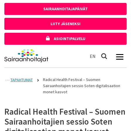
Siirry sisältöön
SAIRAANHOITAJAPÄIVÄT
LIITY JÄSENEKSI
ASIOINTIPALVELU
Etusivulle
In English
EN
Haku
Radical Health Festival – Suomen
TAPAHTUMAT
Sairaanhoitajien sessio Soten digitalisaation
monet kasvot
Radical Health Festival – Suomen
Sairaanhoitajien sessio Soten