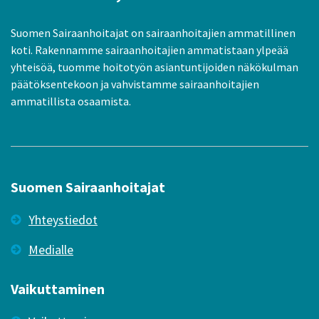
Suomen Sairaanhoitajat on sairaanhoitajien ammatillinen
koti. Rakennamme sairaanhoitajien ammatistaan ylpeää
yhteisöä, tuomme hoitotyön asiantuntijoiden näkökulman
päätöksentekoon ja vahvistamme sairaanhoitajien
ammatillista osaamista.
Suomen Sairaanhoitajat
Yhteystiedot
Medialle
Vaikuttaminen