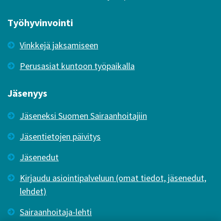
Työhyvinvointi
Vinkkejä jaksamiseen
Perusasiat kuntoon työpaikalla
Jäsenyys
Jäseneksi Suomen Sairaanhoitajiin
Jäsentietojen päivitys
Jäsenedut
Kirjaudu asiointipalveluun (omat tiedot, jäsenedut,
lehdet)
Sairaanhoitaja-lehti