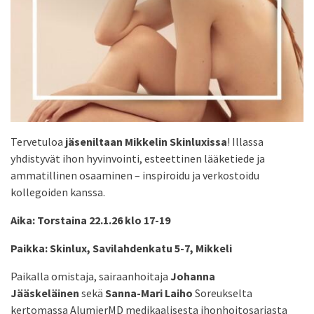
Tervetuloa
jäseniltaan Mikkelin Skinluxissa
! Illassa
yhdistyvät ihon hyvinvointi, esteettinen lääketiede ja
ammatillinen osaaminen – inspiroidu ja verkostoidu
kollegoiden kanssa.
Aika: Torstaina 22.1.26 klo 17-19
Paikka: Skinlux, Savilahdenkatu 5-7, Mikkeli
Paikalla omistaja, sairaanhoitaja
Johanna
Jääskeläinen
sekä
Sanna-Mari Laiho
Soreukselta
kertomassa AlumierMD medikaalisesta ihonhoitosarjasta