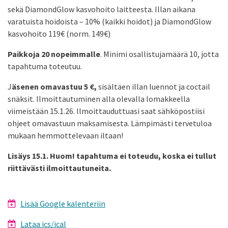
sekä DiamondGlow kasvohoito laitteesta. Illan aikana
varatuista hoidoista – 10% (kaikki hoidot) ja DiamondGlow
kasvohoito 119€ (norm. 149€)
Paikkoja 20 nopeimmalle
. Minimi osallistujamäärä 10, jotta
tapahtuma toteutuu.
J
äsenen omavastuu 5 €,
sisältäen illan luennot ja coctail
snäksit. Ilmoittautuminen alla olevalla lomakkeella
viimeistään 15.1.26. Ilmoittauduttuasi saat sähköpostiisi
ohjeet omavastuun maksamisesta. Lämpimästi tervetuloa
mukaan hemmottelevaan iltaan!
Lisäys 15.1. Huom! tapahtuma ei toteudu, koska ei tullut
riittävästi ilmoittautuneita.
Lisää Google kalenteriin
Lataa ics/ical