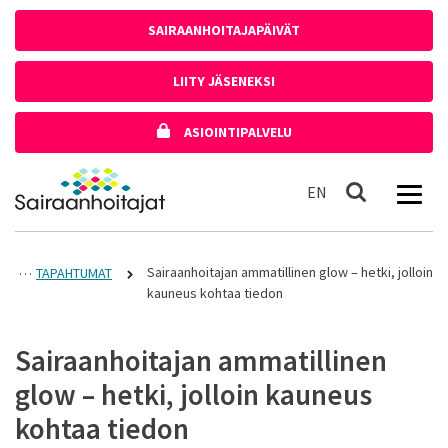
Siirry sisältöön
SAIRAANHOITAJAPÄIVÄT
LIITY JÄSENEKSI
ASIOINTIPALVELU
Etusivulle
In English
EN
Haku
Sairaanhoitajan ammatillinen glow – hetki, jolloin
TAPAHTUMAT
kauneus kohtaa tiedon
Sairaanhoitajan ammatillinen
glow – hetki, jolloin kauneus
kohtaa tiedon