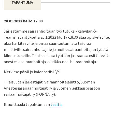
TAPAHTUMA
20.01.2022 kello 17:00
Järjestämme sairaanhoitajan työ tutuksi -kahvilan ☕
Teamsin välityksellä 20.1.2022 klo 17-18.30 alaa opiskeleville,
alaa harkitseville ja omaa suuntautumista tai uraa
miettiville sairaanhoitajille ja muille sairaanhoitajan työstä
kiinnostuneille. Tilaisuudessa työtään ja uraansa esittelevät
anestesiasairaanhoitaja ja leikkaussalisairaanhoitaja.
Merkitse päivä jo kalenteriisi 🙂!
Tilaisuuden järjestäjät: Sairaanhoitajaliitto, Suomen
Anestesiasairaanhoitajat ry ja Suomen leikkausosaston
sairaanhoitajat ry (FORNA ry).
Ilmoittaudu tapahtumaan
täältä
.