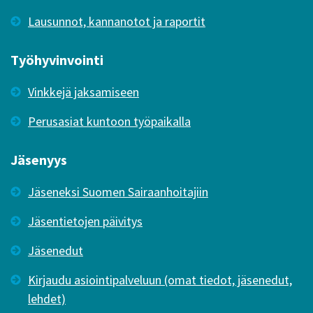
Lausunnot, kannanotot ja raportit
Työhyvinvointi
Vinkkejä jaksamiseen
Perusasiat kuntoon työpaikalla
Jäsenyys
Jäseneksi Suomen Sairaanhoitajiin
Jäsentietojen päivitys
Jäsenedut
Kirjaudu asiointipalveluun (omat tiedot, jäsenedut,
lehdet)