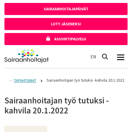
Siirry sisältöön
SAIRAANHOITAJAPÄIVÄT
LIITY JÄSENEKSI
ASIOINTIPALVELU
Etusivulle
In English
EN
Haku
Sairaanhoitajan työ tutuksi -kahvila 20.1.2022
TAPAHTUMAT
Sairaanhoitajan työ tutuksi -
kahvila 20.1.2022