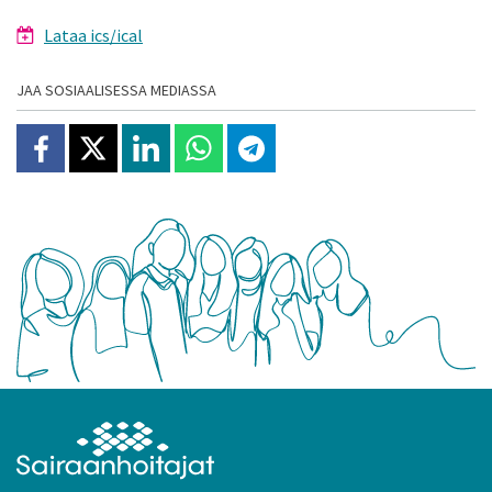
Lataa ics/ical
JAA SOSIAALISESSA MEDIASSA
Jaa Facebookissa
Jaa X:ssä
Jaa Linkedinissä
Jaa Whatsappissa
Jaa Telegramissa