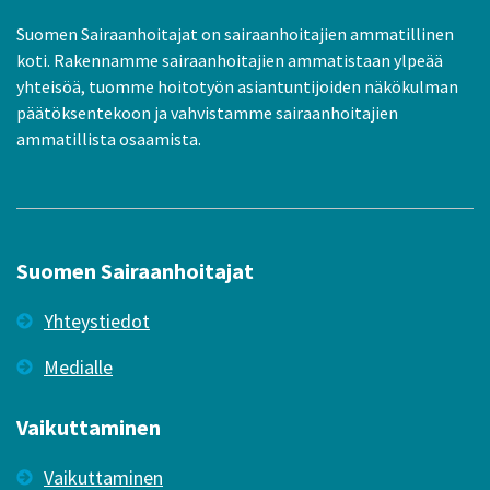
Suomen Sairaanhoitajat on sairaanhoitajien ammatillinen
koti. Rakennamme sairaanhoitajien ammatistaan ylpeää
yhteisöä, tuomme hoitotyön asiantuntijoiden näkökulman
päätöksentekoon ja vahvistamme sairaanhoitajien
ammatillista osaamista.
Suomen Sairaanhoitajat
Yhteystiedot
Medialle
Vaikuttaminen
Vaikuttaminen