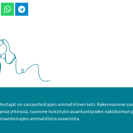
 Linkedinissä
Jaa Whatsappissa
Jaa Telegramissa
oitajat on sairaanhoitajien ammatillinen koti. Rakennamme sai
peää yhteisöä, tuomme hoitotyön asiantuntijoiden näkökulman 
raanhoitajien ammatillista osaamista.