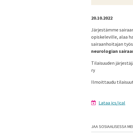
20.10.2022
Järjestämme sairaanh
opiskeleville, alaa h
sairaanhoitajan työs
neurologian sairaan
Tilaisuuden järjestä
ry
Ilmoittaudu tilaisu
Lataa ics/ical
JAA SOSIAALISESSA ME