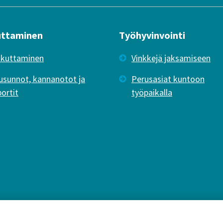
uttaminen
Työhyvinvointi
ikuttaminen
Vinkkejä jaksamiseen
usunnot, kannanotot ja
Perusasiat kuntoon
portit
työpaikalla