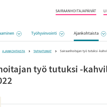
SAIRAANHOITAJAPÄIVÄT
L
aaminen
Työhyvinvointi
Ajankohtaista
ALIKKO
AVAA ALASIVUJEN VALIKKO
AVAA ALASIVUJEN VALI
A
Sairaanhoitajan työ tutuksi -kahvi
AJANKOHTAISTA
TAPAHTUMAT
oitajan työ tutuksi -kahvi
022