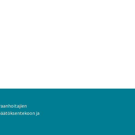
raanhoitajien
päätöksentekoon ja