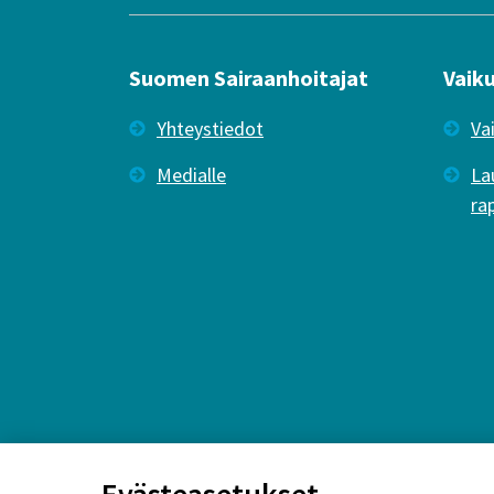
Suomen Sairaanhoitajat
Vaik
Yhteystiedot
Va
Medialle
La
ra