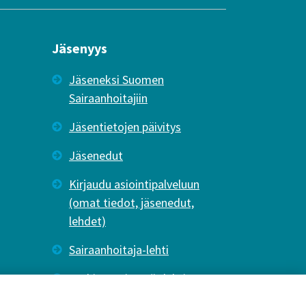
Jäsenyys
Jäseneksi Suomen
Sairaanhoitajiin
Jäsentietojen päivitys
Jäsenedut
Kirjaudu asiointipalveluun
(omat tiedot, jäsenedut,
lehdet)
Sairaanhoitaja-lehti
Tutkiva Hoitotyö -lehti