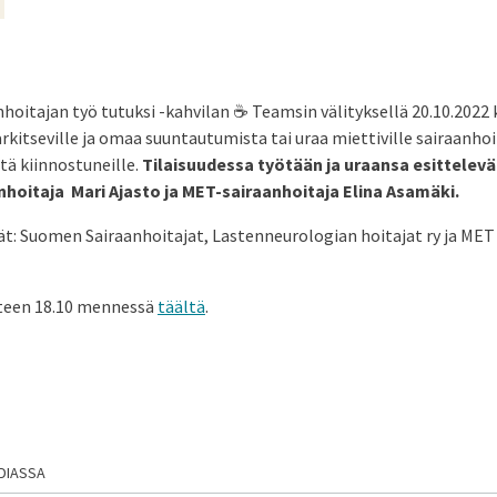
oitajan työ tutuksi -kahvilan ☕ Teamsin välityksellä 20.10.2022 k
arkitseville ja omaa suuntautumista tai uraa miettiville sairaanhoit
tä kiinnostuneille.
Tilaisuudessa työtään ja uraansa esittelevä
hoitaja Mari Ajasto ja MET-sairaanhoitaja Elina Asamäki.
jät: Suomen Sairaanhoitajat, Lastenneurologian hoitajat ry ja MET 
uteen 18.10 mennessä
täältä
.
DIASSA