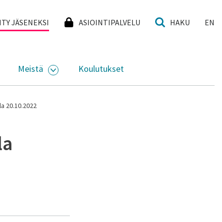
I
IITY JÄSENEKSI
ASIOINTIPALVELU
HAKU
EN
Meistä
Koulutukset
KKO
VAA ALASIVUJEN VALIKKO
AVAA ALASIVUJEN VALIKKO
la 20.10.2022
la