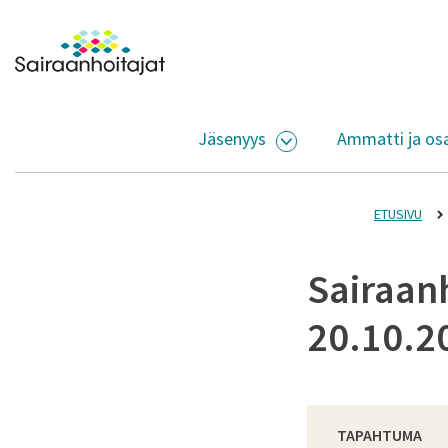
Siirry sisältöön
Etusivulle
Jäsenyys
Ammatti ja os
AVAA ALASIVUJEN V
ETUSIVU
Sairaanh
20.10.2
TAPAHTUMA