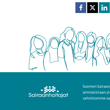
Jaa Facebookissa
Jaa X:ssä
Jaa
Suomen Sairaanh
ammatistaan yl
vahvistamme sai