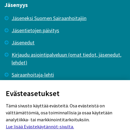
Jäsenyys
Jäseneksi Suomen Sairaanhoitajiin
Jäsentietojen päivitys
Jäsenedut
Kirjaudu asiointipalveluun (omat tiedot, jäsenedut,
lehdet)
Sairaanhoitaja-lehti
Tutkiva Hoitotyö -lehti
Evästeasetukset
Tämä sivusto käyttää evästeitä. Osa evästeistä on
välttämättömiä, osa toiminnallisia ja osaa käytetään
analytiikka- tai markkinointitarkoituksiin.
Lue lisää Evästekäytännöt-sivulta.