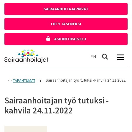
Siirry sisältöön
SAIRAANHOITAJAPÄIVÄT
LIITY JÄSENEKSI
ASIOINTIPALVELU
Etusivulle
In English
EN
Haku
Sairaanhoitajan työ tutuksi -kahvila 24.11.2022
TAPAHTUMAT
Sairaanhoitajan työ tutuksi -
kahvila 24.11.2022