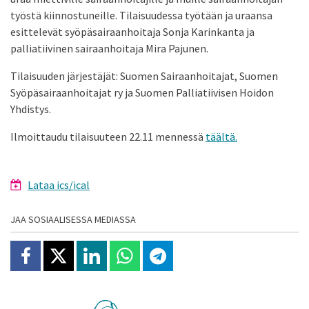
työstä kiinnostuneille. Tilaisuudessa työtään ja uraansa
esittelevät syöpäsairaanhoitaja Sonja Karinkanta ja
palliatiivinen sairaanhoitaja Mira Pajunen.
Tilaisuuden järjestäjät: Suomen Sairaanhoitajat, Suomen
Syöpäsairaanhoitajat ry ja Suomen Palliatiivisen Hoidon
Yhdistys.
Ilmoittaudu tilaisuuteen 22.11 mennessä
täältä.
Lataa ics/ical
JAA SOSIAALISESSA MEDIASSA
Jaa Facebookissa
Jaa X:ssä
Jaa Linkedinissä
Jaa Whatsappissa
Jaa Telegramissa