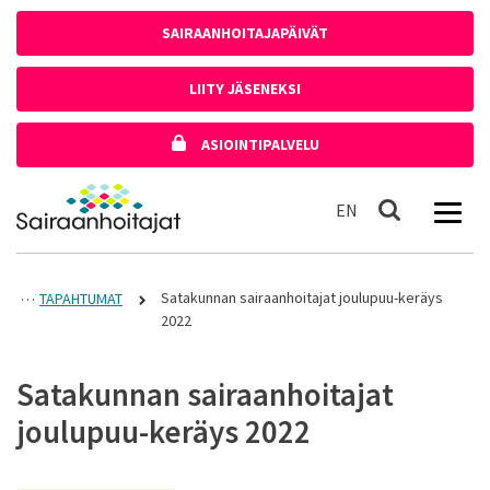
Siirry sisältöön
SAIRAANHOITAJAPÄIVÄT
LIITY JÄSENEKSI
ASIOINTIPALVELU
Etusivulle
In English
EN
Haku
Satakunnan sairaanhoitajat joulupuu-keräys
TAPAHTUMAT
2022
Satakunnan sairaanhoitajat
joulupuu-keräys 2022