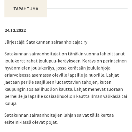
TAPAHTUMA
24.12.2022
Järjestäjä: Satakunnan sairaanhoitajat ry
Satakunnan sairaanhoitajat on tänäkin vuonna lahjoittanut
joulukorttirahat joulupuu-keräykseen. Keräys on perinteinen
hyvänmielen joulukeräys, jossa kerätään joululahjoja
eriarvoisessa asemassa oleville lapsille ja nuorille. Lahjat
jaetaan perille saajilleen luotettavien tahojen, kuten
kaupungin sosiaalihuollon kautta. Lahjat menevät suoraan
perheille ja lapsille sosiaalihuollon kautta ilman välikäsiä tai
kuluja.
Satakunnan sairaanhoitajien lahjan saivat tällä kertaa
esiteini-iässä olevat pojat.