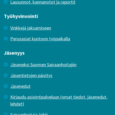
Lausunnot, kannanotot ja raportit
Työhyvinvointi
Vinkkejä jaksamiseen
Perusasiat kuntoon työpaikalla
Jäsenyys
Jäseneksi Suomen Sairaanhoitajiin
Jäsentietojen päivitys
Jäsenedut
Kirjaudu asiointipalveluun (omat tiedot, jäsenedut,
lehdet)
Sairaanhoitaja-lehti