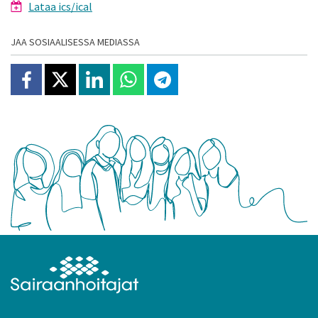
Lataa ics/ical
JAA SOSIAALISESSA MEDIASSA
Jaa Facebookissa
Jaa X:ssä
Jaa Linkedinissä
Jaa Whatsappissa
Jaa Telegramissa