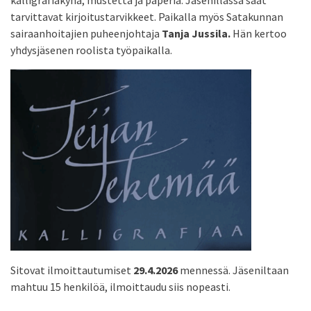
kalligrafiakynä, mustetta ja paperia. Jäsenillassa saat
tarvittavat kirjoitustarvikkeet. Paikalla myös Satakunnan
sairaanhoitajien puheenjohtaja
Tanja Jussila.
Hän kertoo
yhdysjäsenen roolista työpaikalla.
Sitovat ilmoittautumiset
29.4.2026
mennessä. Jäseniltaan
mahtuu 15 henkilöä, ilmoittaudu siis nopeasti.