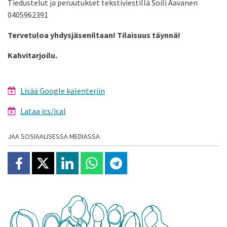
Tiedustelut ja peruutukset tekstiviestillä Soili Aavanen
0405962391
Tervetuloa yhdysjäseniltaan!
Tilaisuus täynnä!
Kahvitarjoilu.
Lisää Google kalenteriin
Lataa ics/ical
JAA SOSIAALISESSA MEDIASSA
Jaa Facebookissa
Jaa X:ssä
Jaa Linkedinissä
Jaa Whatsappissa
Jaa Telegramissa