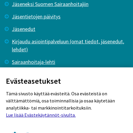
Jäseneksi Suomen Sairaanhoitajiin
Jäsentietojen päivitys
Jäsenedut
Kirjaudu asiointipalveluun (omat tiedot, jäsenedut,
lehdet)
Sairaanhoitaja-lehti
Tutkiva Hoitotyö -lehti
Evästeasetukset
Tämä sivusto käyttää evästeitä. Osa evästeistä on
välttämättömiä, osa toiminnallisia ja osaa käytetään
analytiikka- tai markkinointitarkoituksiin.
Lue lisää Evästekäytännöt-sivulta.
Rekisteriseloste
Tietosuojaseloste