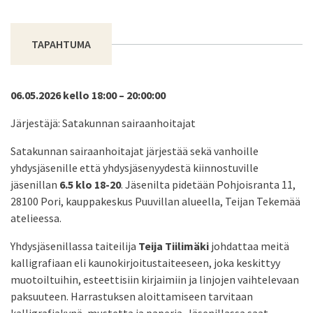
TAPAHTUMA
06.05.2026 kello 18:00 – 20:00:00
Järjestäjä: Satakunnan sairaanhoitajat
Satakunnan sairaanhoitajat järjestää sekä vanhoille
yhdysjäsenille että yhdysjäsenyydestä kiinnostuville
jäsenillan
6.5 klo 18-20
. Jäsenilta pidetään Pohjoisranta 11,
28100 Pori, kauppakeskus Puuvillan alueella, Teijan Tekemää
atelieessa.
Yhdysjäsenillassa taiteilija
Teija Tiilimäki
johdattaa meitä
kalligrafiaan eli kaunokirjoitustaiteeseen, joka keskittyy
muotoiltuihin, esteettisiin kirjaimiin ja linjojen vaihtelevaan
paksuuteen. Harrastuksen aloittamiseen tarvitaan