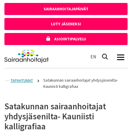
Siirry sisältöön
SAIRAANHOITAJAPÄIVÄT
LIITY JÄSENEKSI
ASIOINTIPALVELU
Etusivulle
In English
EN
Haku
Satakunnan sairaanhoitajat yhdysjäsenilta-
TAPAHTUMAT
Kauniisti kalligrafiaa
Satakunnan sairaanhoitajat
yhdysjäsenilta- Kauniisti
kalligrafiaa