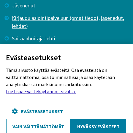
Jäsenedut
Kirjaudu asiointipalveluun (omat tiedot, jäsenedut,
lehdet)
Sairaanhoitaja-lehti
Tutkiva Hoitotyö -lehti
Evästeasetukset
Tämä sivusto käyttää evästeitä. Osa evästeistä on
välttämättömiä, osa toiminnallisia ja osaa käytetään
analytiikka- tai markkinointitarkoituksiin.
Lue lisää Evästekäytännöt-sivulta.
Rekisteriseloste
Tietosuojaseloste
Evästekäytännöt
EVÄSTEASETUKSET
VAIN VÄLTTÄMÄTTÖMÄT
HYVÄKSY EVÄSTEET