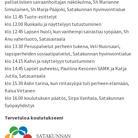
palliatiivisen sairaanhoitajan näkökulma, Sh Marianne
Simulainen, Sh Marja Pääjoki, Satakunnan hyvinvointialue
klo 11.45 Tuote-esittelyt
klo 12.00 Ruokailu ja näyttelyyn tutustuminen
klo 12.45 Lapsen huoli, kun vanhempi sairastuu syöpään, Sh
Anu vaherluoto, Satasairaala
klo 13.30 Peruspalvelut perheen tukena, Veli Nuorsaari,
lapsiperheiden sosiaalipalvelut, Satakunnan hyvinvointialue
klo 14.15 Kahvi ja näyttelyyn tutustuminen
klo 14.45 Lapset puheeksi, Pauliina Kesonen SAMK ja Katja
Jutila, Satasairaala
klo 15.30 Äidin tarina, kun rintasyöpä tuli perheen elämään,
Kaisa Virtanen
klo 16.00 koulutuksen päätös, Sirpa Vanhala, Satakunnan
Syöpäyhdistys
Tervetuloa koulutukseen!