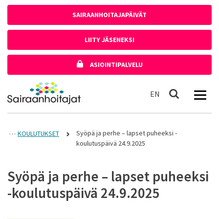
Siirry sisältöön
SAIRAANHOITAJAPÄIVÄT
LIITY JÄSENEKSI
ASIOINTIPALVELU
Etusivulle
In English
EN
Haku
Syöpä ja perhe – lapset puheeksi -
KOULUTUKSET
koulutuspäivä 24.9.2025
Syöpä ja perhe – lapset puheeksi
-koulutuspäivä 24.9.2025