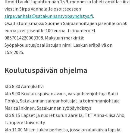
Ilmoittaudu tapahtumaan 15.9. mennessä lähettämällä siitä
viestin Sirpa Vanhalalle osoitteeseen
sirpa.vanhala@satakunnansyopayhdistys.fi
.
Osallistumismaksu Suomen Sairaanhoitajien jäsenille on 50
euroa ja ei-jäsenille 100 euroa. Tilinumero FI
0857014220003308. Maksuun merkintä:
Syöpäkoulutus/osallistujan nimi.
Laskun eräpäivä on
15.9.2025.
Koulutuspäivän ohjelma
klo 8.30 Aamukahvi
klo 9.00 Koulutuspäivän avaus, varapuheenjohtaja Katri
Pönkä, Satakunnan sairaanhoitajat ja toiminnanjohtaja
Marita Inkinen, Satakunnan syöpäyhdistys
klo 9.15 Lapset ja nuoret surun äärellä, TtT Anna-Liisa Aho,
Tampere University
klo 11.00 Miten tukea perhettä, jossa on alaikäisiä lapsia-