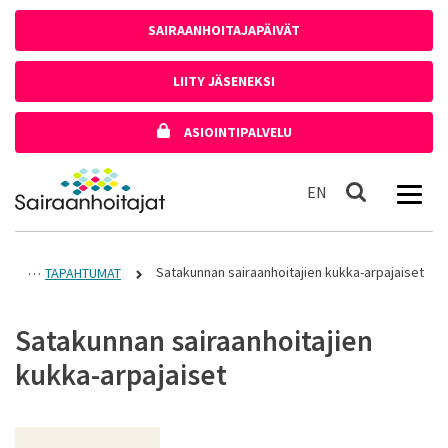
Siirry sisältöön
SAIRAANHOITAJAPÄIVÄT
LIITY JÄSENEKSI
ASIOINTIPALVELU
Etusivulle
In English
EN
Haku
Satakunnan sairaanhoitajien kukka-arpajaiset
TAPAHTUMAT
Satakunnan sairaanhoitajien
kukka-arpajaiset