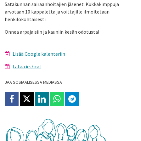
Satakunnan sairaanhoitajien jäsenet. Kukkakimppuja
arvotaan 10 kappaletta ja voittajille ilmoitetaan
henkilökohtaisesti.
Onnea arpajaisiin ja kauniin kesän odotusta!
Lisää Google kalenteriin
Lataa ics/ical
JAA SOSIAALISESSA MEDIASSA
Jaa Facebookissa
Jaa X:ssä
Jaa Linkedinissä
Jaa Whatsappissa
Jaa Telegramissa