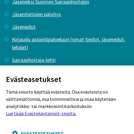
Jäseneksi Suomen Sairaanhoitajiin
Jäsentietojen päivitys
Jäsenedut
Kirjaudu asiointipalveluun (omat tiedot, jäsenedut,
lehdet)
Sairaanhoitaja-lehti
Tutkiva Hoitotyö -lehti
Evästeasetukset
Tämä sivusto käyttää evästeitä. Osa evästeistä on
välttämättömiä, osa toiminnallisia ja osaa käytetään
analytiikka- tai markkinointitarkoituksiin.
Lue lisää Evästekäytännöt-sivulta.
Rekisteriseloste
Tietosuojaseloste
Evästekäytännöt
EVÄSTEASETUKSET