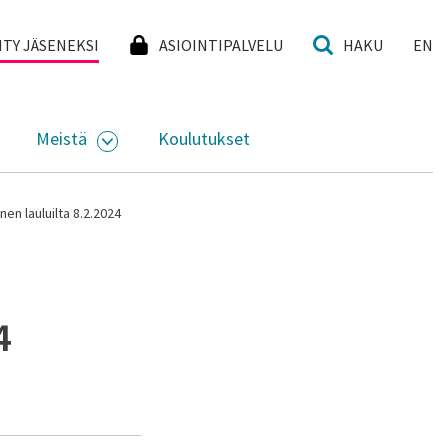
I
IITY JÄSENEKSI
ASIOINTIPALVELU
HAKU
EN
Meistä
Koulutukset
KKO
VAA ALASIVUJEN VALIKKO
AVAA ALASIVUJEN VALIKKO
en lauluilta 8.2.2024
4