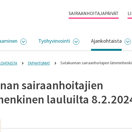
SAIRAANHOITAJAPÄIVÄT
L
aaminen
Työhyvinvointi
Ajankohtaista
ALIKKO
AVAA ALASIVUJEN VALIKKO
AVAA ALASIVUJEN VALI
A
Satakunnan sairaanhoitajien lämminhenkin
OHTAISTA
TAPAHTUMAT
nan sairaanhoitajien
enkinen lauluilta 8.2.202