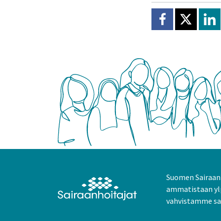
Jaa Facebookissa
Jaa X:ssä
Jaa
Suomen Sairaanh
ammatistaan yl
vahvistamme sai