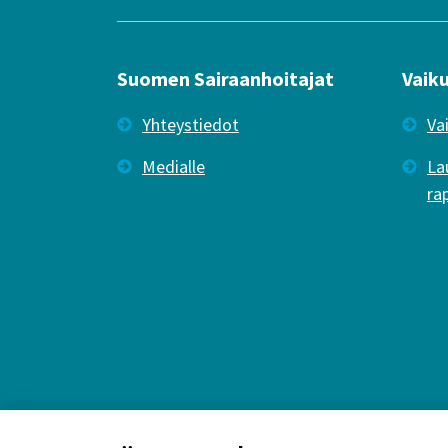
Suomen Sairaanhoitajat
Vaik
Yhteystiedot
Va
Medialle
La
ra