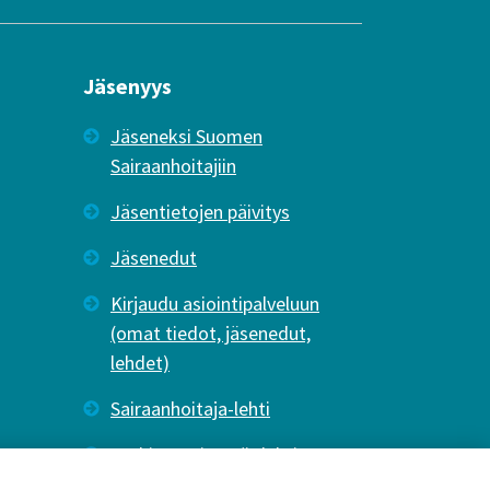
Jäsenyys
Jäseneksi Suomen
Sairaanhoitajiin
Jäsentietojen päivitys
Jäsenedut
Kirjaudu asiointipalveluun
(omat tiedot, jäsenedut,
lehdet)
Sairaanhoitaja-lehti
Tutkiva Hoitotyö -lehti