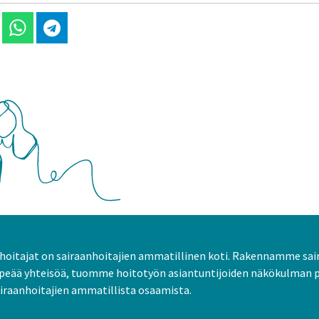
 Linkedinissä
Jaa Whatsappissa
Jaa Telegramissa
oitajat on sairaanhoitajien ammatillinen koti. Rakennamme sai
peää yhteisöä, tuomme hoitotyön asiantuntijoiden näkökulman 
raanhoitajien ammatillista osaamista.