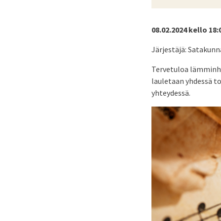
08.02.2024 kello 18:
Järjestäjä: Satakunn
Tervetuloa lämminhen
lauletaan yhdessä to
yhteydessä.