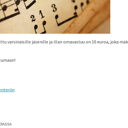
ttu varsinaisille jäsenille ja illan omavastuu on 10 euroa, joka m
tumaan!
enteriin
DIASSA