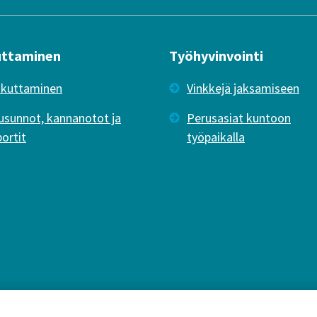
uttaminen
Työhyvinvointi
ikuttaminen
Vinkkejä jaksamiseen
usunnot, kannanotot ja
Perusasiat kuntoon
portit
työpaikalla