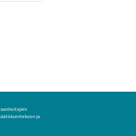
raanhoitajien
päätöksentekoon ja