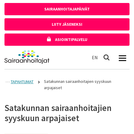
Siirry sisältöön
SAIRAANHOITAJAPÄIVÄT
LIITY JÄSENEKSI
ASIOINTIPALVELU
Etusivulle
In English
EN
Haku
Satakunnan sairaanhoitajien syyskuun
TAPAHTUMAT
arpajaiset
Satakunnan sairaanhoitajien
syyskuun arpajaiset