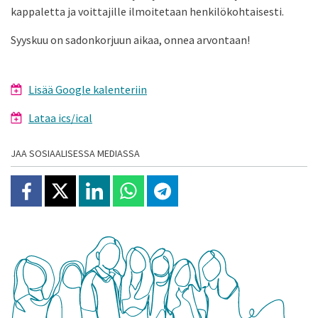
kappaletta ja voittajille ilmoitetaan henkilökohtaisesti.
Syyskuu on sadonkorjuun aikaa, onnea arvontaan!
Lisää Google kalenteriin
Lataa ics/ical
JAA SOSIAALISESSA MEDIASSA
Jaa Facebookissa
Jaa X:ssä
Jaa Linkedinissä
Jaa Whatsappissa
Jaa Telegramissa