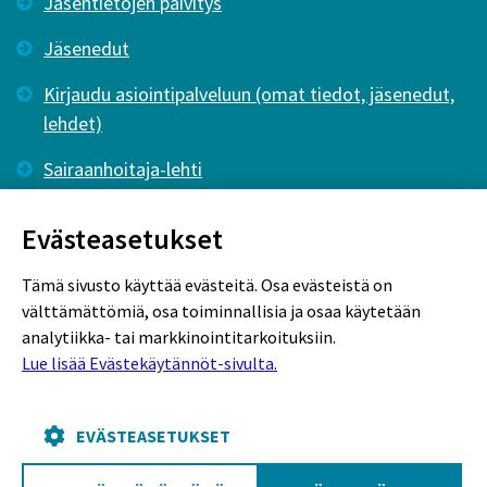
Jäsentietojen päivitys
Jäsenedut
Kirjaudu asiointipalveluun (omat tiedot, jäsenedut,
lehdet)
Sairaanhoitaja-lehti
Tutkiva Hoitotyö -lehti
Evästeasetukset
Tämä sivusto käyttää evästeitä. Osa evästeistä on
välttämättömiä, osa toiminnallisia ja osaa käytetään
analytiikka- tai markkinointitarkoituksiin.
Lue lisää Evästekäytännöt-sivulta.
Rekisteriseloste
Tietosuojaseloste
Evästekäytännöt
EVÄSTEASETUKSET