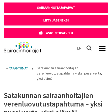
Siirry sisältöön
SAIRAANHOITAJAPÄIVÄT
LIITY JÄSENEKSI
ASIOINTIPALVELU
Etusivulle
In English
EN
Haku
Satakunnan sairaanhoitajien
TAPAHTUMAT
verenluovutustapahtuma – yksi pussi verta,
yksi elämä!
Satakunnan sairaanhoitajien
verenluovutustapahtuma – yksi