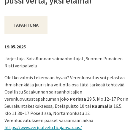
pussi verta, yksi elämä!
TAPAHTUMA
19.05.2025
Järjestäjä: SataKunnan sairaanhoitajat, Suomen Punainen
Risti veripalvelu
Oletko valmis tekemään hyvää? Verenluovutus voi pelastaa
ihmishenkiä ja juuri sinä voit olla osa tätä tärkeää tehtävää.
Osallistu Satakunnan sairaanhoitajien
verenluovutustapahtuman joko
Porissa
19.5. klo 12–17 Porin
Seurakuntakeskuksessa, Eteläpuisto 10 tai
Raumalla
16.5.
klo 11.30–17 Posellissa, Nortamonkatu 12.
Verenluovutukseen pääset varaamaan aikaa
https://www.veripalvelu.fi/ajanvaraus/