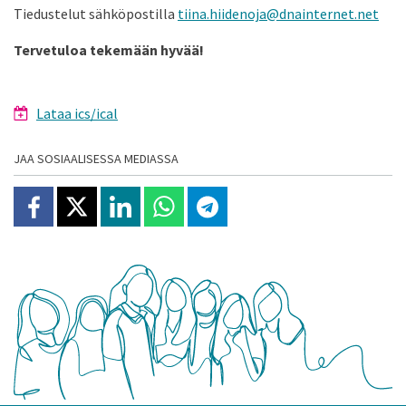
Tiedustelut sähköpostilla
tiina.hiidenoja@dnainternet.net
Tervetuloa tekemään hyvää!
Lataa ics/ical
JAA SOSIAALISESSA MEDIASSA
Jaa Facebookissa
Jaa X:ssä
Jaa Linkedinissä
Jaa Whatsappissa
Jaa Telegramissa