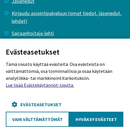
Jäsenedut
Kirjaudu asiointipalveluun (omat tiedot, jäsenedut,
lehdet)
Sairaanhoitaja-lehti
Tutkiva Hoitotyö -lehti
Evästeasetukset
Tämä sivusto käyttää evästeitä. Osa evästeistä on
välttämättömiä, osa toiminnallisia ja osaa käytetään
analytiikka- tai markkinointitarkoituksiin.
Lue lisää Evästekäytännöt-sivulta.
Rekisteriseloste
Tietosuojaseloste
Evästekäytännöt
EVÄSTEASETUKSET
VAIN VÄLTTÄMÄTTÖMÄT
HYVÄKSY EVÄSTEET
Poutapilvi web design