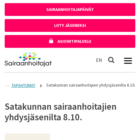
Siirry sisältöön
SAIRAANHOITAJAPÄIVÄT
LIITY JÄSENEKSI
ASIOINTIPALVELU
Etusivulle
In English
EN
Haku
Satakunnan sairaanhoitajien yhdysjäsenilta 8.10.
TAPAHTUMAT
Satakunnan sairaanhoitajien
yhdysjäsenilta 8.10.