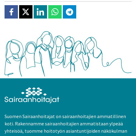
Jaa Facebookissa
Jaa X:ssä
Jaa Linkedinissä
Jaa Whatsappissa
Jaa Telegramissa
Suomen Sairaanhoitajat on sairaanhoitajien ammatillinen
koti. Rakennamme sairaanhoitajien ammatistaan ylpeää
yhteisöä, tuomme hoitotyön asiantuntijoiden näkökulman