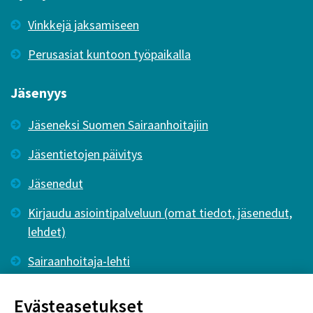
Vinkkejä jaksamiseen
Perusasiat kuntoon työpaikalla
Jäsenyys
Jäseneksi Suomen Sairaanhoitajiin
Jäsentietojen päivitys
Jäsenedut
Kirjaudu asiointipalveluun (omat tiedot, jäsenedut,
lehdet)
Sairaanhoitaja-lehti
Tutkiva Hoitotyö -lehti
Evästeasetukset