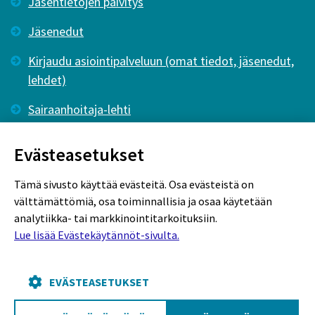
Jäsentietojen päivitys
Jäsenedut
Kirjaudu asiointipalveluun (omat tiedot, jäsenedut,
lehdet)
Sairaanhoitaja-lehti
Tutkiva Hoitotyö -lehti
Evästeasetukset
Tämä sivusto käyttää evästeitä. Osa evästeistä on
välttämättömiä, osa toiminnallisia ja osaa käytetään
analytiikka- tai markkinointitarkoituksiin.
Lue lisää Evästekäytännöt-sivulta.
Rekisteriseloste
Tietosuojaseloste
Evästekäytännöt
EVÄSTEASETUKSET