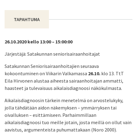
TAPAHTUMA
26.10.2020 kello 13:00 – 15:00:00
Järjestäjä: Satakunnan seniorisairaanhoitajat
Satakunnan Seniorisairaanhoitajien seuraava
kokoontuminen on Viikarin Valkamassa
26.10.
klo 13. TtT
Eila Hirvonen alustaa aiheesta sairaanhoitajan ammatti,
haasteet ja tulevaisuus aikalaisdiagnoosi näkökulmasta.
Aikalaisdiagnoosin tärkein menetelmä on arvostelukyky,
jolla tähdätään aidon näkemyksen – ymmärryksen tai
oivalluksen – esittämiseen. Parhaimmillaan
aikalaisdiagnoosi tuo meille jotain, josta meillä on ollut vain
aavistus, argumenteista puhumattakaan (Noro 2000).