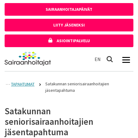
Siirry sisältöön
SAIRAANHOITAJAPÄIVÄT
LIITY JÄSENEKSI
ASIOINTIPALVELU
Etusivulle
In English
EN
Haku
Satakunnan seniorisairaanhoitajien
TAPAHTUMAT
jäsentapahtuma
Satakunnan
seniorisairaanhoitajien
jäsentapahtuma