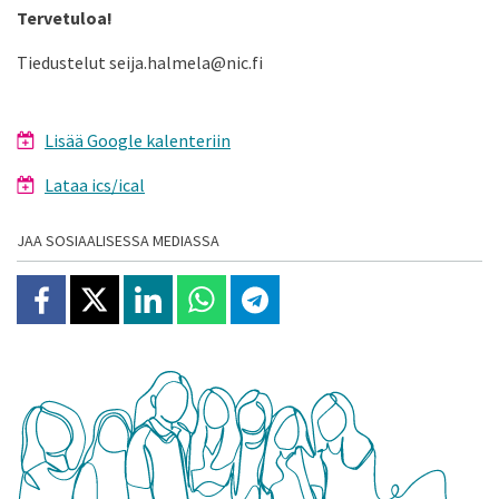
Tervetuloa!
Tiedustelut seija.halmela@nic.fi
Lisää Google kalenteriin
Lataa ics/ical
JAA SOSIAALISESSA MEDIASSA
Jaa Facebookissa
Jaa X:ssä
Jaa Linkedinissä
Jaa Whatsappissa
Jaa Telegramissa