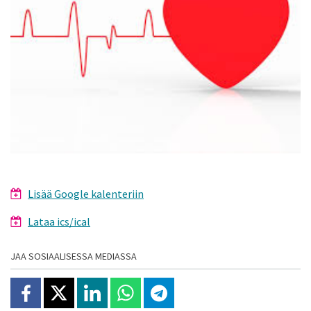
Lisää Google kalenteriin
Lataa ics/ical
JAA SOSIAALISESSA MEDIASSA
Jaa Facebookissa
Jaa X:ssä
Jaa Linkedinissä
Jaa Whatsappissa
Jaa Telegramissa