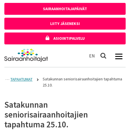
Siirry sisältöön
SAIRAANHOITAJAPÄIVÄT
LIITY JÄSENEKSI
ASIOINTIPALVELU
Etusivulle
In English
EN
Haku
Satakunnan seniorisairaanhoitajien tapahtuma
TAPAHTUMAT
25.10.
Satakunnan
seniorisairaanhoitajien
tapahtuma 25.10.