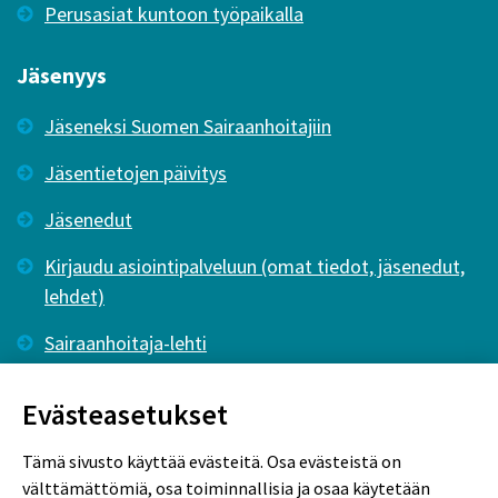
Perusasiat kuntoon työpaikalla
Jäsenyys
Jäseneksi Suomen Sairaanhoitajiin
Jäsentietojen päivitys
Jäsenedut
Kirjaudu asiointipalveluun (omat tiedot, jäsenedut,
lehdet)
Sairaanhoitaja-lehti
Tutkiva Hoitotyö -lehti
Evästeasetukset
Tämä sivusto käyttää evästeitä. Osa evästeistä on
välttämättömiä, osa toiminnallisia ja osaa käytetään