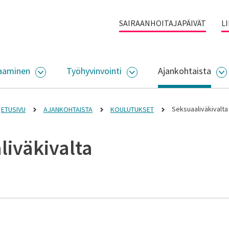
SAIRAANHOITAJAPÄIVÄT
L
aaminen
Työhyvinvointi
Ajankohtaista
ALIKKO
AVAA ALASIVUJEN VALIKKO
AVAA ALASIVUJEN VALI
A
Seksuaaliväkivalta
ETUSIVU
AJANKOHTAISTA
KOULUTUKSET
liväkivalta