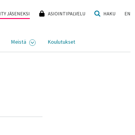
I
IITY JÄSENEKSI
ASIOINTIPALVELU
HAKU
EN
Meistä
Koulutukset
KKO
VAA ALASIVUJEN VALIKKO
AVAA ALASIVUJEN VALIKKO