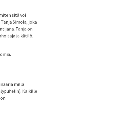
miten sitä voi
 Tanja Simola, joka
ntijana. Tanja on
oitaja ja kätilö.
tomia.
naaria millä
lypuhelin). Kaikille
 on