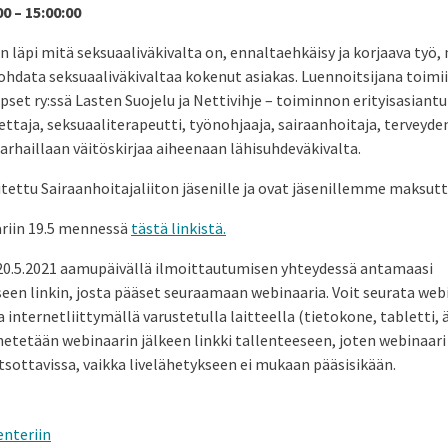
00 – 15:00:00
 läpi mitä seksuaaliväkivalta on, ennaltaehkäisy ja korjaava työ, 
ohdata seksuaaliväkivaltaa kokenut asiakas. Luennoitsijana toimii
pset ry:ssä Lasten Suojelu ja Nettivihje – toiminnon erityisasiantu
ttaja, seksuaaliterapeutti, työnohjaaja, sairaanhoitaja, terveydenh
parhaillaan väitöskirjaa aiheenaan lähisuhdeväkivalta.
tettu Sairaanhoitajaliiton jäsenille ja ovat jäsenillemme maksut
riin 19.5 mennessä
tästä linkistä.
0.5.2021 aamupäivällä ilmoittautumisen yhteydessä antamaasi
en linkin, josta pääset seuraamaan webinaaria. Voit seurata webi
 internetliittymällä varustetulla laitteella (tietokone, tabletti, ä
hetetään webinaarin jälkeen linkki tallenteeseen, joten webinaari
tsottavissa, vaikka livelähetykseen ei mukaan pääsisikään.
enteriin