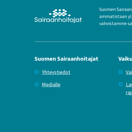
Suomen Sairaanh
ammatistaan yl
vahvistamme sai
Suomen Sairaanhoitajat
Vaik
Yhteystiedot
Va
Medialle
La
ra