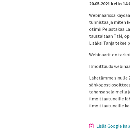
20.05.2021 kello 14:
Webinaarissa käydään
tunnistaa ja miten k
otimii Pelastakaa La
taustaltaan TtM, ope
Lisäksi Tanja tekee 
Webinaarit on tarkoi
Ilmoittaudu webinaa
Lähetämme sinulle 2
sähköpostiosoitteese
tahansa selaimella ja
ilmoittautuneille lä
ilmoittautuneille ka
Lisää Google kal