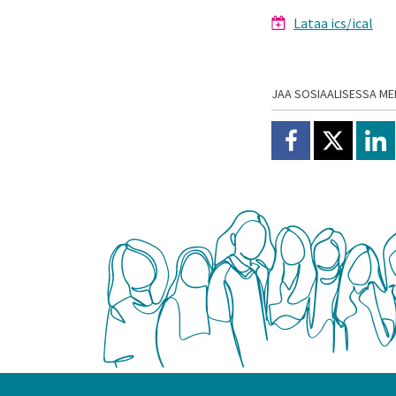
Lataa ics/ical
JAA SOSIAALISESSA ME
Jaa Facebookissa
Jaa X:ssä
Jaa