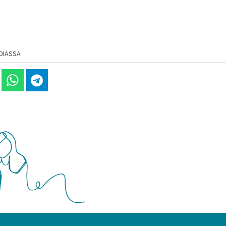
DIASSA
 Linkedinissä
Jaa Whatsappissa
Jaa Telegramissa