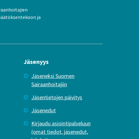
raanhoitajien
päätöksentekoon ja
Jäsenyys
Jäseneksi Suomen
Sairaanhoitajiin
Jäsentietojen päivitys
Jäsenedut
Kirjaudu asiointipalveluun
(omat tiedot, jäsenedut,