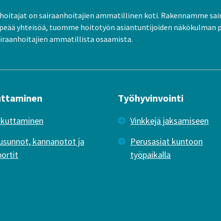
oitajat on sairaanhoitajien ammatillinen koti. Rakennamme sai
peää yhteisöä, tuomme hoitotyön asiantuntijoiden näkökulman 
raanhoitajien ammatillista osaamista.
uttaminen
Työhyvinvointi
ikuttaminen
Vinkkejä jaksamiseen
usunnot, kannanotot ja
Perusasiat kuntoon
portit
työpaikalla