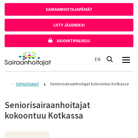
Siirry sisältöön
SAIRAANHOITAJAPÄIVÄT
LIITY JÄSENEKSI
ASIOINTIPALVELU
Etusivulle
In English
EN
Haku
Seniorisairaanhoitajat kokoontuu Kotkassa
TAPAHTUMAT
Seniorisairaanhoitajat
kokoontuu Kotkassa