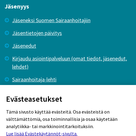
Jäsenyys
Jäseneksi Suomen Sairaanhoitajiin
Jäsentietojen päivitys
Jäsenedut
Kirjaudu asiointipalveluun (omat tiedot, jäsenedut,
lehdet)
Sairaanhoitaja-lehti
Tutkiva Hoitotyö -lehti
Evästeasetukset
Tämä sivusto käyttää evästeitä. Osa evästeistä on
välttämättömiä, osa toiminnallisia ja osaa käytetään
analytiikka- tai markkinointitarkoituksiin.
Lue lisää Evästekäytännöt-sivulta.