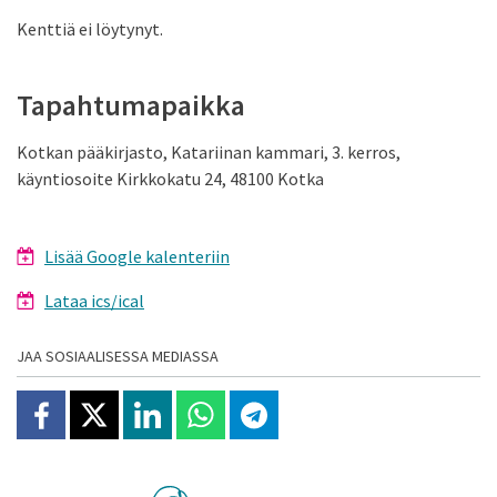
Kenttiä ei löytynyt.
Tapahtumapaikka
Kotkan pääkirjasto, Katariinan kammari, 3. kerros,
käyntiosoite Kirkkokatu 24, 48100 Kotka
Lisää Google kalenteriin
Lataa ics/ical
JAA SOSIAALISESSA MEDIASSA
Jaa Facebookissa
Jaa X:ssä
Jaa Linkedinissä
Jaa Whatsappissa
Jaa Telegramissa