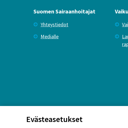
Suomen Sairaanhoitajat
Vaik
Yhteystiedot
Va
Medialle
La
ra
Evästeasetukset