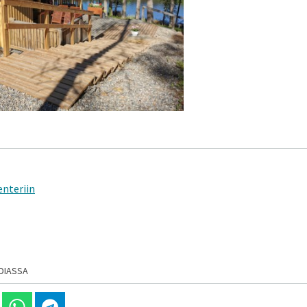
enteriin
DIASSA