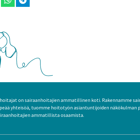
 Linkedinissä
Jaa Whatsappissa
Jaa Telegramissa
oitajat on sairaanhoitajien ammatillinen koti. Rakennamme sai
peää yhteisöä, tuomme hoitotyön asiantuntijoiden näkökulman 
raanhoitajien ammatillista osaamista.