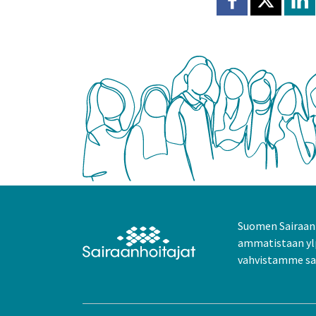
Jaa Facebookissa
Jaa X:ssä
Jaa
Suomen Sairaanh
ammatistaan yl
vahvistamme sai