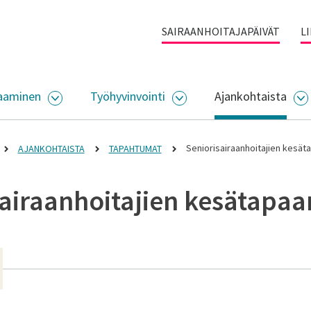
SAIRAANHOITAJAPÄIVÄT
L
aaminen
Työhyvinvointi
Ajankohtaista
ALIKKO
AVAA ALASIVUJEN VALIKKO
AVAA ALASIVUJEN VALI
A
Seniorisairaanhoitajien kesä
AJANKOHTAISTA
TAPAHTUMAT
sairaanhoitajien kesätapa