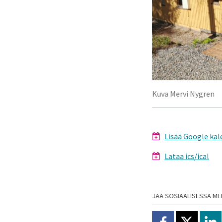
Kuva Mervi Nygren
Lisää Google kal
Lataa ics/ical
JAA SOSIAALISESSA ME