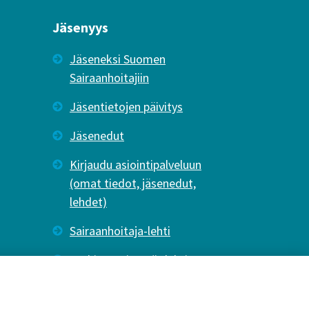
Jäsenyys
Jäseneksi Suomen
Sairaanhoitajiin
Jäsentietojen päivitys
Jäsenedut
Kirjaudu asiointipalveluun
(omat tiedot, jäsenedut,
lehdet)
Sairaanhoitaja-lehti
Tutkiva Hoitotyö -lehti