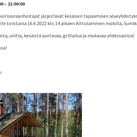
00 – 21:00:00
iorisairaanhoitajat järjestävät kesäisen tapaamisen alueyhdistyk
ille torstaina 16.6.2022 klo 14 alkaen Aittolammen mökillä, Sumik
a, uintia, kesäistä purtavaa, grillailua ja mukavaa yhdessäoloa!
oa!
i