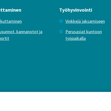
uttaminen
Työhyvinvointi
ikuttaminen
Vinkkejä jaksamiseen
usunnot, kannanotot ja
Perusasiat kuntoon
portit
työpaikalla