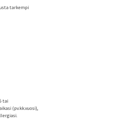
pusta tarkempi
 tai
kasi (pv.kk.vuosi),
lergiasi.