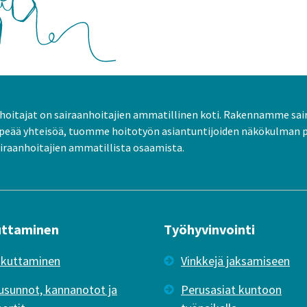
oitajat on sairaanhoitajien ammatillinen koti. Rakennamme sai
peää yhteisöä, tuomme hoitotyön asiantuntijoiden näkökulman 
raanhoitajien ammatillista osaamista.
uttaminen
Työhyvinvointi
ikuttaminen
Vinkkejä jaksamiseen
usunnot, kannanotot ja
Perusasiat kuntoon