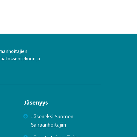
raanhoitajien
päätöksentekoon ja
Jäsenyys
Jäseneksi Suomen
Sairaanhoitajiin