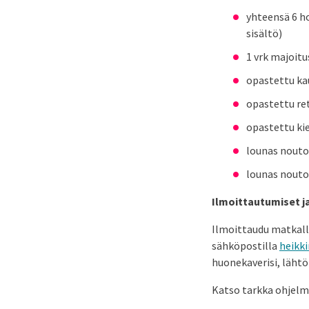
yhteensä 6 ho
sisältö)
1 vrk majoitu
opastettu ka
opastettu ret
opastettu kie
lounas nouto
lounas nouto
Ilmoittautumiset j
Ilmoittaudu matkalle
sähköpostilla
heikk
huonekaverisi, lähtö
Katso tarkka ohjel