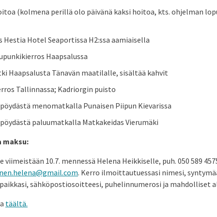
itoa (kolmena perillä olo päivänä kaksi hoitoa, kts. ohjelman lo
s Hestia Hotel Seaportissa H2:ssa aamiaisella
upunkikierros Haapsalussa
ki Haapsalusta Tänavän maatilalle, sisältää kahvit
rros Tallinnassa; Kadriorgin puisto
pöydästä menomatkalla Punaisen Piipun Kievarissa
pöydästä paluumatkalla Matkakeidas Vierumäki
a maksu:
 viimeistään 10.7. mennessä Helena Heikkiselle, puh. 050 589 4575
inen.helena@gmail.com
. Kerro ilmoittautuessasi nimesi, syntymäai
paikkasi, sähköpostiosoitteesi, puhelinnumerosi ja mahdolliset al
ma
täältä
.