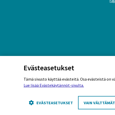
ra
Evästeasetukset
Tämä sivusto käyttää evästeitä. Osa evästeistä on v
Lue lisää Evästekäytännöt-sivulta.
Rekisteriseloste
Tietosuojaseloste
Eväs
EVÄSTEASETUKSET
VAIN VÄLTTÄMÄ