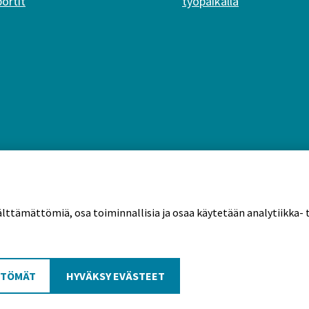
portit
työpaikalla
älttämättömiä, osa toiminnallisia ja osaa käytetään analytiikka- t
tekäytännöt
TTÖMÄT
HYVÄKSY EVÄSTEET
Poutapilvi web design