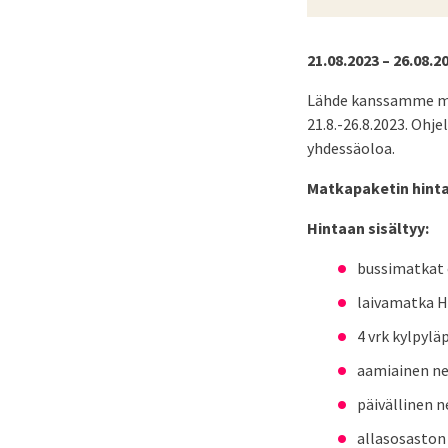
21.08.2023 – 26.08.2
Lähde kanssamme muk
21.8.-26.8.2023. Ohj
yhdessäoloa.
Matkapaketin hinta
Hintaan sisältyy:
bussimatkat 
laivamatka He
4 vrk kylpylä
aamiainen n
päivällinen n
allasosaston