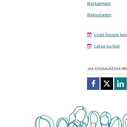
Matkaehdot
Maksutiedot
Lisää Google kal
Lataa ics/ical
JAA SOSIAALISESSA ME
Jaa Facebookissa
Jaa X:ssä
Jaa