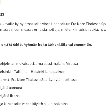
023
avalle kylpylämatkalle viron Haapsaluun Fra Mare Thalasso Spa 
elmassa muun muassa erilaisia hoitoja, mielenkiintoisia retkiä, hy
 on 578 €/hlö. Ryhmän koko 30 henkilöä tai enemmän.
ohjelman mukaisesti, oma bussi mukana Virossa
lsinki – Tallinna – Helsinki kansipaikoin
paketti Fra Mare Thalasso Spa-kylpylähotellissa
eljänä aamuna
eljänä iltana
 ja kuntosalin vapaa käyttö aukioloaikoina