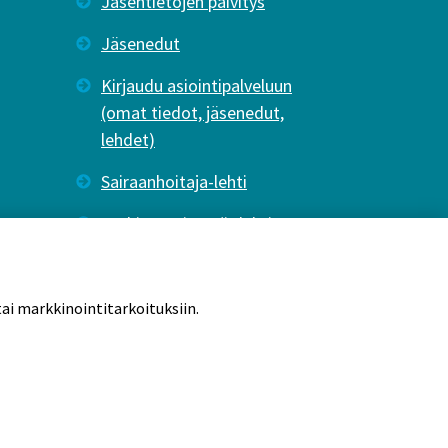
Jäsentietojen päivitys
Jäsenedut
Kirjaudu asiointipalveluun
(omat tiedot, jäsenedut,
lehdet)
Sairaanhoitaja-lehti
Tutkiva Hoitotyö -lehti
ai markkinointitarkoituksiin.