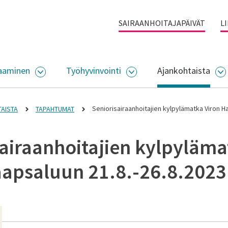
SAIRAANHOITAJAPÄIVÄT
L
aaminen
Työhyvinvointi
Ajankohtaista
ALIKKO
AVAA ALASIVUJEN VALIKKO
AVAA ALASIVUJEN VALI
A
Seniorisairaanhoitajien kylpylämatka Viron H
AISTA
TAPAHTUMAT
sairaanhoitajien kylpyläm
aapsaluun 21.8.-26.8.2023