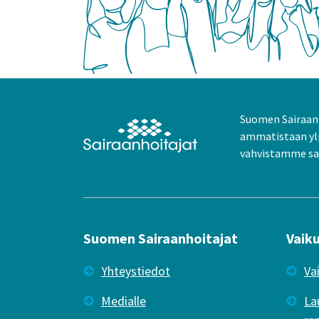
Suomen Sairaanh
ammatistaan yl
vahvistamme sai
Suomen Sairaanhoitajat
Vaik
Yhteystiedot
Va
Medialle
La