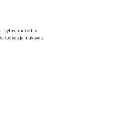
-kylpylähotelliin
vää ruokaa ja mukavaa