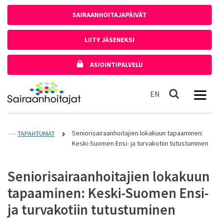
Siirry sisältöön
SAIRAANHOITAJAPÄIVÄT
LIITY JÄSENEKSI
ASIOINTIPALVELU
Etusivulle
In English
EN
Haku
Seniorisairaanhoitajien lokakuun tapaaminen:
TAPAHTUMAT
Keski-Suomen Ensi- ja turvakotiin tutustuminen
Seniorisairaanhoitajien lokakuun
tapaaminen: Keski-Suomen Ensi-
ja turvakotiin tutustuminen