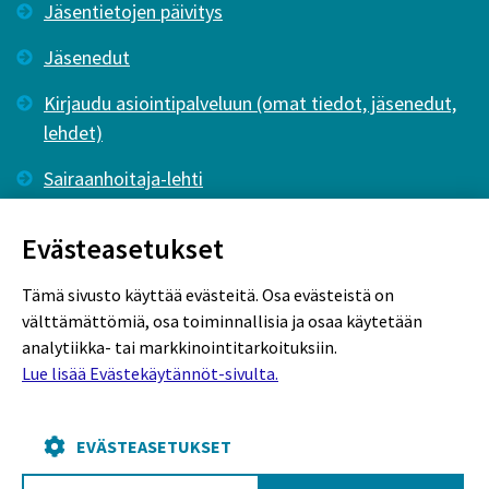
Jäsentietojen päivitys
Jäsenedut
Kirjaudu asiointipalveluun (omat tiedot, jäsenedut,
lehdet)
Sairaanhoitaja-lehti
Tutkiva Hoitotyö -lehti
Evästeasetukset
Tämä sivusto käyttää evästeitä. Osa evästeistä on
välttämättömiä, osa toiminnallisia ja osaa käytetään
analytiikka- tai markkinointitarkoituksiin.
Lue lisää Evästekäytännöt-sivulta.
Rekisteriseloste
Tietosuojaseloste
Evästekäytännöt
EVÄSTEASETUKSET