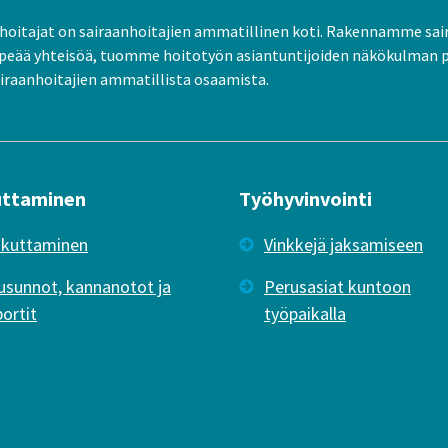
oitajat on sairaanhoitajien ammatillinen koti. Rakennamme sai
peää yhteisöä, tuomme hoitotyön asiantuntijoiden näkökulman 
raanhoitajien ammatillista osaamista.
uttaminen
Työhyvinvointi
ikuttaminen
Vinkkejä jaksamiseen
usunnot, kannanotot ja
Perusasiat kuntoon
portit
työpaikalla