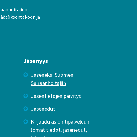
raanhoitajien
päätöksentekoon ja
Jäsenyys
Jäseneksi Suomen
Sairaanhoitajiin
Jäsentietojen päivitys
Jäsenedut
Kirjaudu asiointipalveluun
(omat tiedot, jäsenedut,