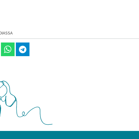
DIASSA
 Linkedinissä
Jaa Whatsappissa
Jaa Telegramissa