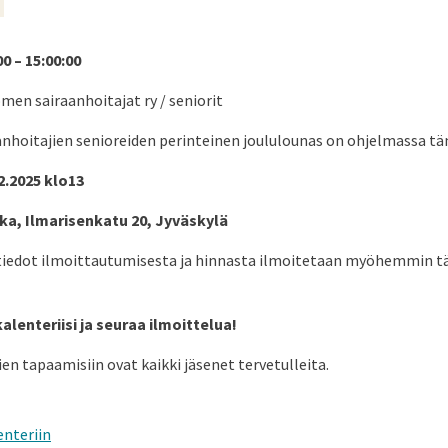
00 – 15:00:00
omen sairaanhoitajat ry / seniorit
nhoitajien senioreiden perinteinen joululounas on ohjelmassa tä
2.2025 klo13
ka, Ilmarisenkatu 20, Jyväskylä
dot ilmoittautumisesta ja hinnasta ilmoitetaan myöhemmin tääl
alenteriisi ja seuraa ilmoittelua!
en tapaamisiin ovat kaikki jäsenet tervetulleita.
enteriin