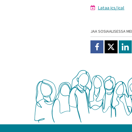
Lataa ics/ical
JAA SOSIAALISESSA ME
Jaa Facebookissa
Jaa X:ssä
Jaa