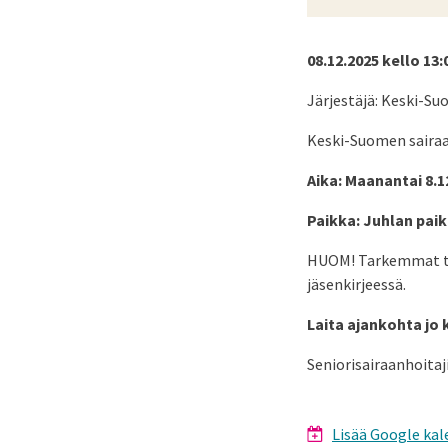
08.12.2025 kello 13:
Järjestäjä: Keski-Su
Keski-Suomen sairaa
Aika: Maanantai 8.1
Paikka: Juhlan paik
HUOM! Tarkemmat tie
jäsenkirjeessä.
Laita ajankohta jo k
Seniorisairaanhoitaji
Lisää Google kal