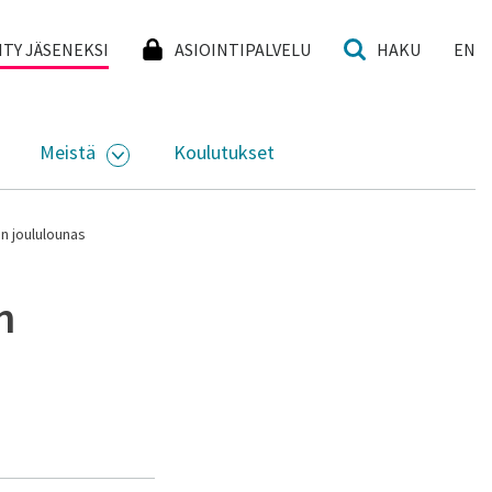
I
IITY JÄSENEKSI
ASIOINTIPALVELU
HAKU
EN
Meistä
Koulutukset
KKO
VAA ALASIVUJEN VALIKKO
AVAA ALASIVUJEN VALIKKO
en joululounas
n