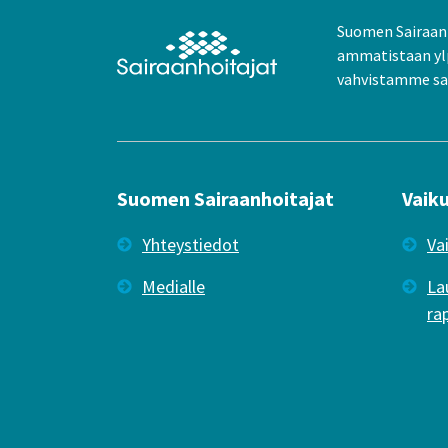
Suomen Sairaanh
ammatistaan yl
vahvistamme sai
Suomen Sairaanhoitajat
Vaik
Yhteystiedot
Va
Medialle
La
ra