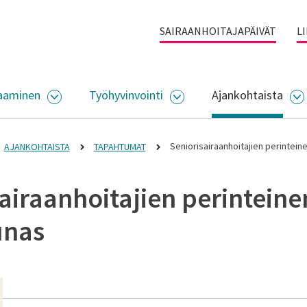
SAIRAANHOITAJAPÄIVÄT
L
aaminen
Työhyvinvointi
Ajankohtaista
ALIKKO
AVAA ALASIVUJEN VALIKKO
AVAA ALASIVUJEN VALI
A
Seniorisairaanhoitajien perintein
AJANKOHTAISTA
TAPAHTUMAT
airaanhoitajien perinteine
unas