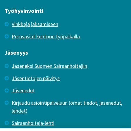
Työhyvinvointi
Vinkkejä jaksamiseen
Perusasiat kuntoon työpaikalla
Jäsenyys
Jäseneksi Suomen Sairaanhoitajiin
Jäsentietojen päivitys
Jäsenedut
Kirjaudu asiointipalveluun (omat tiedot, jäsenedut,
lehdet)
Sairaanhoitaja-lehti