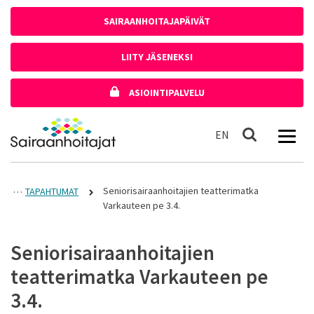
Siirry sisältöön
SAIRAANHOITAJAPÄIVÄT
LIITY JÄSENEKSI
ASIOINTIPALVELU
Etusivulle
In English
EN
Haku
Seniorisairaanhoitajien teatterimatka
TAPAHTUMAT
Varkauteen pe 3.4.
Seniorisairaanhoitajien
teatterimatka Varkauteen pe
3.4.