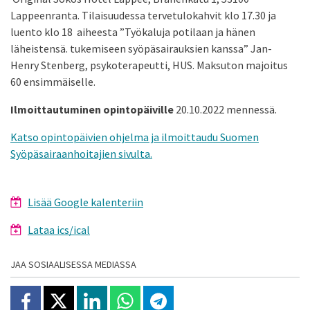
Lappeenranta. Tilaisuudessa tervetulokahvit klo 17.30 ja
luento klo 18 aiheesta ”Työkaluja potilaan ja hänen
läheistensä. tukemiseen syöpäsairauksien kanssa” Jan-
Henry Stenberg, psykoterapeutti, HUS. Maksuton majoitus
60 ensimmäiselle.
Ilmoittautuminen opintopäiville
20.10.2022 mennessä.
Katso opintopäivien ohjelma ja ilmoittaudu Suomen
Syöpäsairaanhoitajien sivulta.
Lisää Google kalenteriin
Lataa ics/ical
JAA SOSIAALISESSA MEDIASSA
Jaa Facebookissa
Jaa X:ssä
Jaa Linkedinissä
Jaa Whatsappissa
Jaa Telegramissa