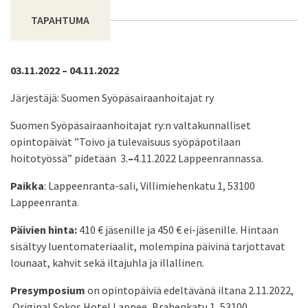
TAPAHTUMA
03.11.2022 – 04.11.2022
Järjestäjä: Suomen Syöpäsairaanhoitajat ry
Suomen Syöpäsairaanhoitajat ry:n valtakunnalliset
opintopäivät ”Toivo ja tulevaisuus syöpäpotilaan
hoitotyössä” pidetään
3.
–
4.11.2022 Lappeenrannassa.
Paikka
: Lappeenranta-sali, Villimiehenkatu 1, 53100
Lappeenranta.
Päivien hinta:
410 € jäsenille ja 450 € ei-jäsenille. Hintaan
sisältyy luentomateriaalit, molempina päivinä tarjottavat
lounaat, kahvit sekä iltajuhla ja illallinen.
Presymposium
on opintopäiviä edeltävänä iltana 2.11.2022,
Original Sokos Hotel Lappee, Brahenkatu 1, 53100