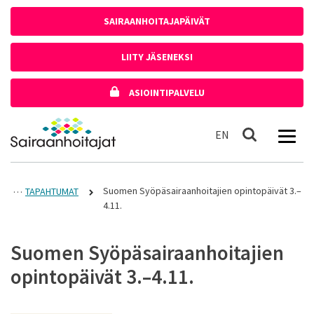
Siirry sisältöön
SAIRAANHOITAJAPÄIVÄT
LIITY JÄSENEKSI
ASIOINTIPALVELU
Etusivulle
In English
EN
Haku
Suomen Syöpäsairaanhoitajien opintopäivät 3.–
TAPAHTUMAT
4.11.
Suomen Syöpäsairaanhoitajien
opintopäivät 3.–4.11.