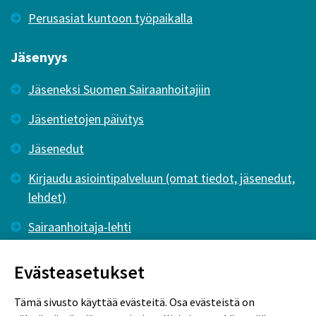
Perusasiat kuntoon työpaikalla
Jäsenyys
Jäseneksi Suomen Sairaanhoitajiin
Jäsentietojen päivitys
Jäsenedut
Kirjaudu asiointipalveluun (omat tiedot, jäsenedut,
lehdet)
Sairaanhoitaja-lehti
Tutkiva Hoitotyö -lehti
Evästeasetukset
Tämä sivusto käyttää evästeitä. Osa evästeistä on