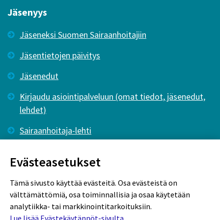
Jäsenyys
Jäseneksi Suomen Sairaanhoitajiin
Jäsentietojen päivitys
Jäsenedut
Kirjaudu asiointipalveluun (omat tiedot, jäsenedut,
lehdet)
Sairaanhoitaja-lehti
Tutkiva Hoitotyö -lehti
Evästeasetukset
Tämä sivusto käyttää evästeitä. Osa evästeistä on
välttämättömiä, osa toiminnallisia ja osaa käytetään
analytiikka- tai markkinointitarkoituksiin.
Lue lisää Evästekäytännöt-sivulta.