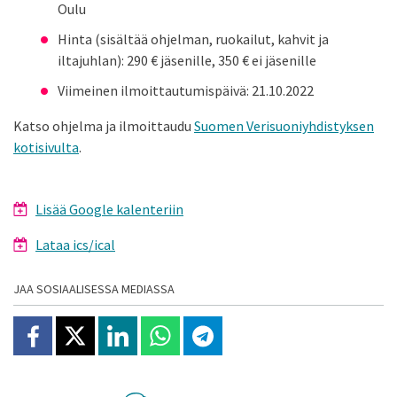
Oulu
Hinta (sisältää ohjelman, ruokailut, kahvit ja
iltajuhlan): 290 € jäsenille, 350 € ei jäsenille
Viimeinen ilmoittautumispäivä: 21.10.2022
Katso ohjelma ja ilmoittaudu
Suomen Verisuoniyhdistyksen
kotisivulta
.
Lisää Google kalenteriin
Lataa ics/ical
JAA SOSIAALISESSA MEDIASSA
Jaa Facebookissa
Jaa X:ssä
Jaa Linkedinissä
Jaa Whatsappissa
Jaa Telegramissa