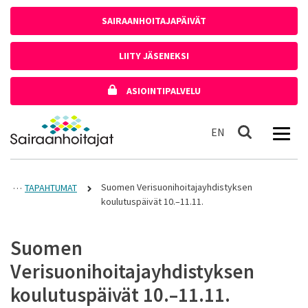
Siirry sisältöön
SAIRAANHOITAJAPÄIVÄT
LIITY JÄSENEKSI
ASIOINTIPALVELU
Etusivulle
In English
EN
Haku
Suomen Verisuonihoitajayhdistyksen
TAPAHTUMAT
koulutuspäivät 10.–11.11.
Suomen
Verisuonihoitajayhdistyksen
koulutuspäivät 10.–11.11.