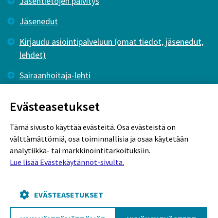
Jäsentietojen päivitys
Jäsenedut
Kirjaudu asiointipalveluun (omat tiedot, jäsenedut,
lehdet)
Sairaanhoitaja-lehti
Tutkiva Hoitotyö -lehti
Evästeasetukset
Tämä sivusto käyttää evästeitä. Osa evästeistä on
välttämättömiä, osa toiminnallisia ja osaa käytetään
analytiikka- tai markkinointitarkoituksiin.
Lue lisää Evästekäytännöt-sivulta.
Rekisteriseloste
Tietosuojaseloste
Evästekäytännöt
EVÄSTEASETUKSET