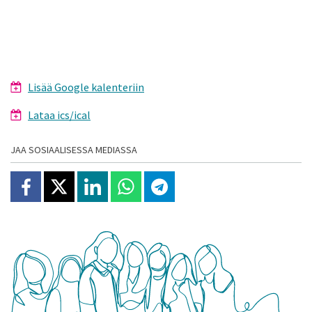
Lisää Google kalenteriin
Lataa ics/ical
JAA SOSIAALISESSA MEDIASSA
Jaa Facebookissa
Jaa X:ssä
Jaa Linkedinissä
Jaa Whatsappissa
Jaa Telegramissa