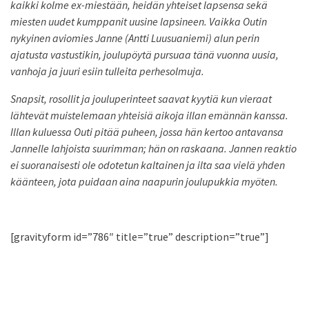
kaikki kolme ex-miestään, heidän yhteiset lapsensa sekä
miesten uudet kumppanit uusine lapsineen. Vaikka Outin
nykyinen aviomies Janne (Antti Luusuaniemi) alun perin
ajatusta vastustikin, joulupöytä pursuaa tänä vuonna uusia,
vanhoja ja juuri esiin tulleita perhesolmuja.
Snapsit, rosollit ja jouluperinteet saavat kyytiä kun vieraat
lähtevät muistelemaan yhteisiä aikoja illan emännän kanssa.
Illan kuluessa Outi pitää puheen, jossa hän kertoo antavansa
Jannelle lahjoista suurimman; hän on raskaana. Jannen reaktio
ei suoranaisesti ole odotetun kaltainen ja ilta saa vielä yhden
käänteen, jota puidaan aina naapurin joulupukkia myöten.
[gravityform id=”786″ title=”true” description=”true”]