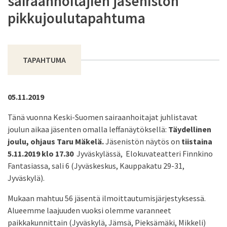
sairaanhoitajien jäsenistön
pikkujoulutapahtuma
TAPAHTUMA
05.11.2019
Tänä vuonna Keski-Suomen sairaanhoitajat juhlistavat
joulun aikaa jäsenten omalla leffanäytöksellä:
Täydellinen
joulu, ohjaus Taru Mäkelä.
Jäsenistön näytös on
tiistaina
5.11.2019 klo 17.30
Jyväskylässä, Elokuvateatteri Finnkino
Fantasiassa, sali 6 (Jyväskeskus, Kauppakatu 29-31,
Jyväskylä).
Mukaan mahtuu 56 jäsentä ilmoittautumisjärjestyksessä.
Alueemme laajuuden vuoksi olemme varanneet
paikkakunnittain (Jyväskylä, Jämsä, Pieksämäki, Mikkeli)