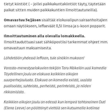
tietyt kiintiöt ( – jollei paikkakuntakiintiöt täyty, täytetään
paikat sitten muiden paikkakuntien ilmoittautuneilla).
Omavastuu 5e/jäsen
sisältää: elokuvalipun sairaanhoitajien
omaan näytökseen, leffaeväät 0,5l limsa ja s-koon popparit.
Ilmoittautuminen alla olevalla lomakkeella.
Ilmoittauduttuasi saat sähköpostiisi tarkemmat ohjeet mm.
omavastuun maksamisesta.
Lähdetään yhdessä leffaan, tule sinäkin mukaan!
Varasto-menestyselokuvien tekijän Taru Mäkelän uusi komedia
Täydellinen joulu on elokuva kaikkien aikojen
suurperhejoulusta. Elokuva on komedia existä, uusista
puolisoista, suhteista, perheistä, perinteistä, ja niiden
rikkomisista.
Kaikkien aikojen joulu on edessä kun lempeä tahtonainen Outi
(Elena Leeve) on päättänyt viettää sen kutsumalla kotiinsa