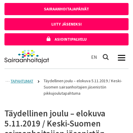
Siirry sisältöön
SAIRAANHOITAJAPÄIVÄT
LIITY JÄSENEKSI
ASIOINTIPALVELU
Etusivulle
In English
EN
Haku
Täydellinen joulu – elokuva 5.11.2019 / Keski-
TAPAHTUMAT
Suomen sairaanhoitajien jäsenistön
pikkujoulutapahtuma
Täydellinen joulu – elokuva
5.11.2019 / Keski-Suomen