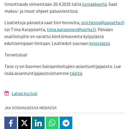
Ilmoittaudu viimeistään 20.4.2025 tällä
lomakkeella
. Saat
maksu- ja muut ohjeet paluuviestissä.
Lisätietoja päivästä saat Sini Heinolta,
sini.heino@paijatha.fi
tai Tiina Karppiselta,
tiina.karppinen@varha.fi
. Päivään
osallistujille on varattu kiintiöhuoneita kylpylästä
edullisempaan hintaan. Lisätiedot suoraan
kylpylästä
.
Tervetuloa!
Teos ry on Suomen Sairaanhoitajien asiantuntijajaosto. Lue
lisää asiantuntijajaostoistamme
täältä
.
Lataa ics/ical
JAA SOSIAALISESSA MEDIASSA
Jaa Facebookissa
Jaa X:ssä
Jaa Linkedinissä
Jaa Whatsappissa
Jaa Telegramissa