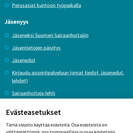
Perusasiat kuntoon työpaikalla
Jäsenyys
Jäseneksi Suomen Sairaanhoitajiin
Jäsentietojen päivitys
Jäsenedut
Kirjaudu asiointipalveluun (omat tiedot, jäsenedut,
lehdet)
Sairaanhoitaja-lehti
Tutkiva Hoitotyö -lehti
Evästeasetukset
Tämä sivusto käyttää evästeitä. Osa evästeistä on
välttämättömiä, osa toiminnallisia ja osaa käytetään