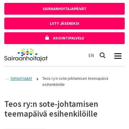
Siirry sisältöön
SAIRAANHOITAJAPÄIVÄT
LIITY JÄSENEKSI
ASIOINTIPALVELU
Etusivulle
In English
EN
Haku
Teos ry:n sote-johtamisen teemapäivä
TAPAHTUMAT
esihenkilöille
Teos ry:n sote-johtamisen
teemapäivä esihenkilöille