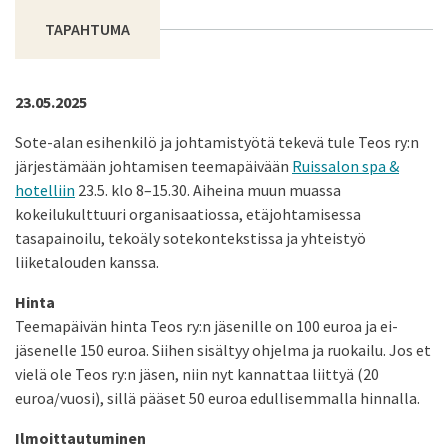
TAPAHTUMA
23.05.2025
Sote-alan esihenkilö ja johtamistyötä tekevä tule Teos ry:n
järjestämään johtamisen teemapäivään
Ruissalon spa &
hotelliin
23.5. klo 8–15.30. Aiheina muun muassa
kokeilukulttuuri organisaatiossa, etäjohtamisessa
tasapainoilu, tekoäly sotekontekstissa ja yhteistyö
liiketalouden kanssa.
Hinta
Teemapäivän hinta Teos ry:n jäsenille on 100 euroa ja ei-
jäsenelle 150 euroa. Siihen sisältyy ohjelma ja ruokailu. Jos et
vielä ole Teos ry:n jäsen, niin nyt kannattaa liittyä (20
euroa/vuosi), sillä pääset 50 euroa edullisemmalla hinnalla.
Ilmoittautuminen