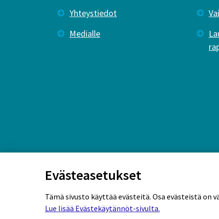
Yhteystiedot
Va
Medialle
La
ra
Evästeasetukset
Tämä sivusto käyttää evästeitä. Osa evästeistä on v
Lue lisää Evästekäytännöt-sivulta.
Rekisteriseloste
Tietosuojaseloste
Eväs