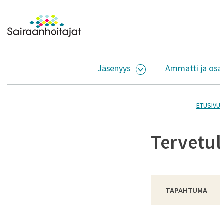
Siirry sisältöön
Etusivulle
Jäsenyys
Ammatti ja os
AVAA ALASIVUJEN V
ETUSIVU
Tervetul
TAPAHTUMA