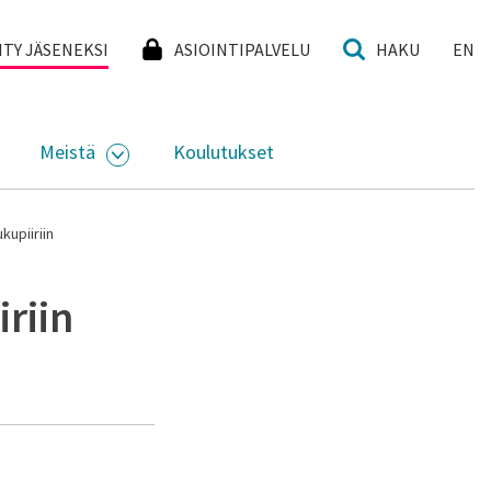
I
IITY JÄSENEKSI
ASIOINTIPALVELU
HAKU
EN
Meistä
Koulutukset
KKO
VAA ALASIVUJEN VALIKKO
AVAA ALASIVUJEN VALIKKO
kupiiriin
riin