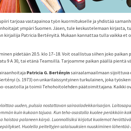
upiiri tarjoaa vastapainoa työn kuormitukselle ja yhdistää samanh
anhoitajat ympäri Suomen. Jäsen, tule keskustelemaan kirjasta, 
 kirjailija Patricia Bertényitä. Mukaan kannattaa tulla vaikka et 
en pidetään 20.5. klo 17–18. Voit osallistua siihen joko paikan p
tu 9 A 30, tai etänä Teamsillä. Tarjoamme paikan päällä pientä vä
sairaanhoitaja
Patricia G. Bertényin
sairaalamaailmaan sijoittuva 
. Bertényi (s. 1973) on unkarilaissyntyinen turkulainen, joka työske
o-osastolla ja toimii Tehohoitolehden päätoimittajana. Kaikki o
aloittaa uuden, pulssia nostattavan sairaaladekkarisarjan. Laitosapu
nemmän kuin kukaan tajuaa. Kun teho-osastolla kuolee peräkkäin ka
a haistaa palaneen käryä. Luonnollisiksi kirjatut kuolemat herättäv
epäilykset. Huolella peiteltyjen salaisuuksien nuuskiminen lähentää