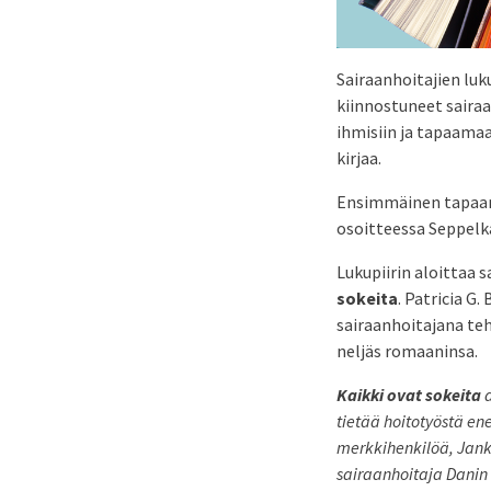
Sairaanhoitajien luk
kiinnostuneet saira
ihmisiin ja tapaamaan
kirjaa.
Ensimmäinen tapaamin
osoitteessa Seppelka
Lukupiirin aloittaa 
sokeita
. Patricia G
sairaanhoitajana teh
neljäs romaaninsa.
Kaikki ovat sokeita
tietää hoitotyöstä e
merkkihenkilöä, Jank
sairaanhoitaja Danin 