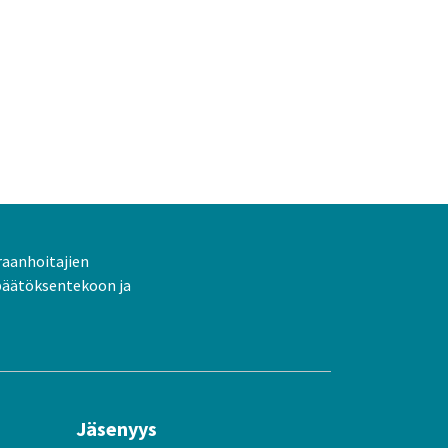
raanhoitajien
päätöksentekoon ja
Jäsenyys