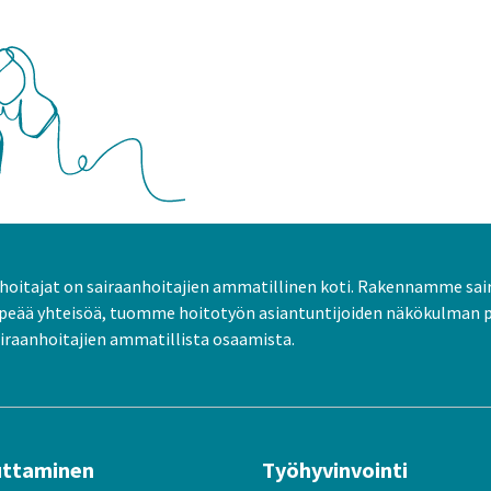
oitajat on sairaanhoitajien ammatillinen koti. Rakennamme sai
peää yhteisöä, tuomme hoitotyön asiantuntijoiden näkökulman 
raanhoitajien ammatillista osaamista.
uttaminen
Työhyvinvointi