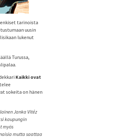
enkiset tarinoista
tutustumaan uusin
olisikaan lukenut
äällä Turussa,
lipalaa.
dekkari
Kaikki ovat
ntelee
vat sokeita on hänen
lainen Janka Vitéz
ksi kaupungin
ät myös
 naisia mutta saattaa