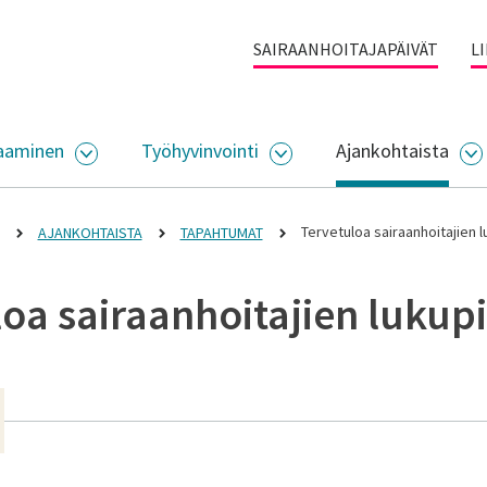
SAIRAANHOITAJAPÄIVÄT
L
aaminen
Työhyvinvointi
Ajankohtaista
ALIKKO
AVAA ALASIVUJEN VALIKKO
AVAA ALASIVUJEN VALI
A
Tervetuloa sairaanhoitajien lu
AJANKOHTAISTA
TAPAHTUMAT
oa sairaanhoitajien lukupii