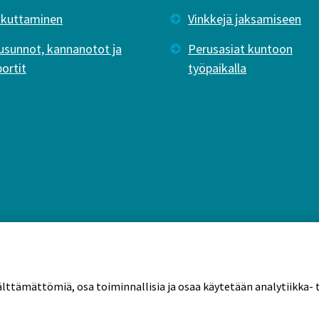
ikuttaminen
Vinkkejä jaksamiseen
usunnot, kannanotot ja
Perusasiat kuntoon
portit
työpaikalla
älttämättömiä, osa toiminnallisia ja osaa käytetään analytiikka- t
tekäytännöt