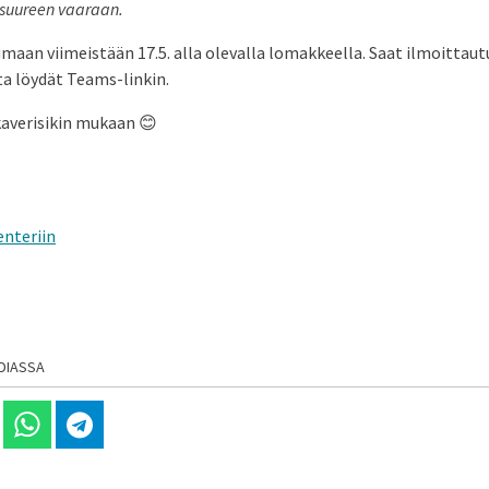
 suureen vaaraan.
maan viimeistään 17.5. alla olevalla lomakkeella. Saat ilmoittau
sta löydät Teams-linkin.
kaverisikin mukaan 😊
enteriin
DIASSA
 Linkedinissä
Jaa Whatsappissa
Jaa Telegramissa