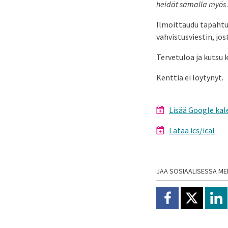
heidät samalla myös
Ilmoittaudu tapahtu
vahvistusviestin, jo
Tervetuloa ja kutsu 
Kenttiä ei löytynyt.
Lisää Google kal
Lataa ics/ical
JAA SOSIAALISESSA ME
Jaa Facebookissa
Jaa X:ssä
Jaa