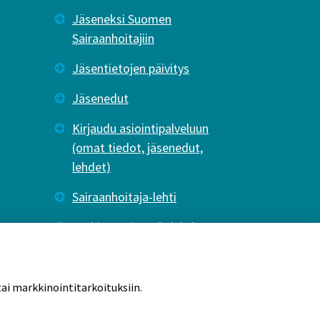
Jäseneksi Suomen
Sairaanhoitajiin
Jäsentietojen päivitys
Jäsenedut
Kirjaudu asiointipalveluun
(omat tiedot, jäsenedut,
lehdet)
Sairaanhoitaja-lehti
Tutkiva Hoitotyö -lehti
ai markkinointitarkoituksiin.