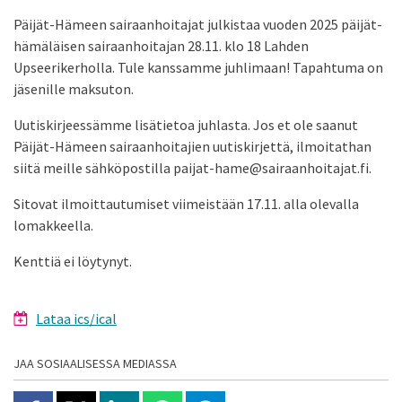
Päijät-Hämeen sairaanhoitajat julkistaa vuoden 2025 päijät-
hämäläisen sairaanhoitajan 28.11. klo 18 Lahden
Upseerikerholla. Tule kanssamme juhlimaan! Tapahtuma on
jäsenille maksuton.
Uutiskirjeessämme lisätietoa juhlasta. Jos et ole saanut
Päijät-Hämeen sairaanhoitajien uutiskirjettä, ilmoitathan
siitä meille sähköpostilla paijat-hame@sairaanhoitajat.fi.
Sitovat ilmoittautumiset viimeistään 17.11. alla olevalla
lomakkeella.
Kenttiä ei löytynyt.
Lataa ics/ical
JAA SOSIAALISESSA MEDIASSA