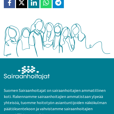
Jaa Facebookissa
Jaa X:ssä
Jaa Linkedinissä
Jaa Whatsappissa
Jaa Telegramissa
Suomen Sairaanhoitajat on sairaanhoitajien ammatillinen
koti. Rakennamme sairaanhoitajien ammatistaan ylpeää
yhteisöä, tuomme hoitotyön asiantuntijoiden näkökulman
päätöksentekoon ja vahvistamme sairaanhoitajien