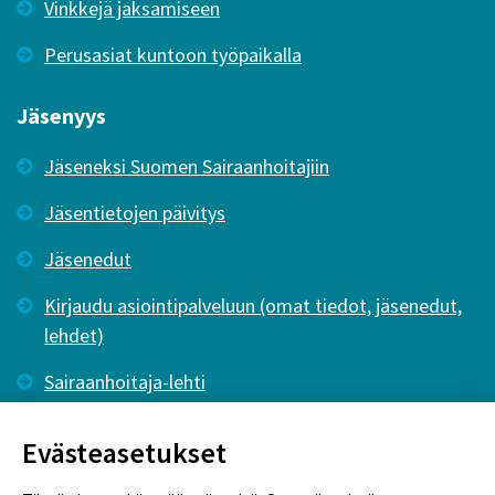
Vinkkejä jaksamiseen
Perusasiat kuntoon työpaikalla
Jäsenyys
Jäseneksi Suomen Sairaanhoitajiin
Jäsentietojen päivitys
Jäsenedut
Kirjaudu asiointipalveluun (omat tiedot, jäsenedut,
lehdet)
Sairaanhoitaja-lehti
Tutkiva Hoitotyö -lehti
Evästeasetukset