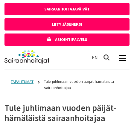
Siirry sisältöön
SAIRAANHOITAJAPÄIVÄT
LIITY JÄSENEKSI
ASIOINTIPALVELU
Etusivulle
In English
EN
Haku
Tule juhlimaan vuoden päijät-hämäläistä
TAPAHTUMAT
sairaanhoitajaa
Tule juhlimaan vuoden päijät-
hämäläistä sairaanhoitajaa