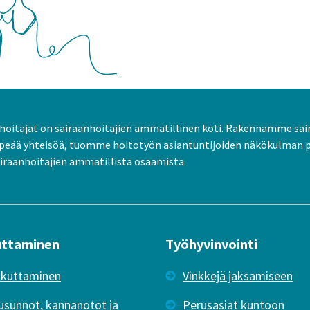
oitajat on sairaanhoitajien ammatillinen koti. Rakennamme sai
peää yhteisöä, tuomme hoitotyön asiantuntijoiden näkökulman 
raanhoitajien ammatillista osaamista.
uttaminen
Työhyvinvointi
ikuttaminen
Vinkkejä jaksamiseen
usunnot, kannanotot ja
Perusasiat kuntoon