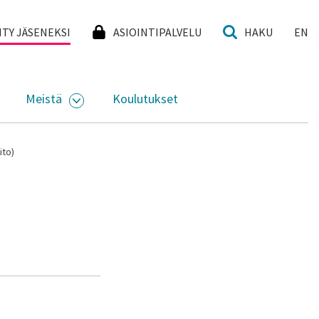
I
IITY JÄSENEKSI
ASIOINTIPALVELU
HAKU
EN
Meistä
Koulutukset
KKO
VAA ALASIVUJEN VALIKKO
AVAA ALASIVUJEN VALIKKO
ito)