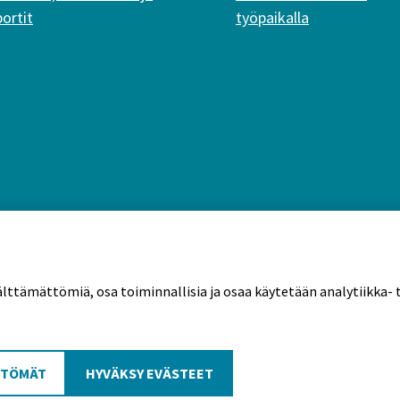
portit
työpaikalla
älttämättömiä, osa toiminnallisia ja osaa käytetään analytiikka- t
tekäytännöt
TTÖMÄT
HYVÄKSY EVÄSTEET
Poutapilvi web design