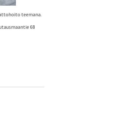
aattohoito teemana.
Hautausmaantie 68