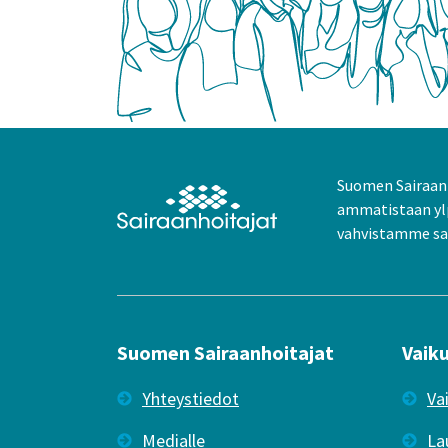
Suomen Sairaanh
ammatistaan yl
vahvistamme sai
Suomen Sairaanhoitajat
Vaik
Yhteystiedot
Va
Medialle
La