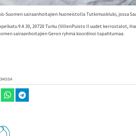
nais-Suomen sairaanhoitajien huoneistolla Tutkimusklubi, jossa S
pelkatu 9 A 30, 20720 Turku (VillenPuisto II uudet kerrostalot, 
-Suomen sairaanhoitajien Geron ryhmä koordinoi tapahtumaa.
DIASSA
 Linkedinissä
Jaa Whatsappissa
Jaa Telegramissa