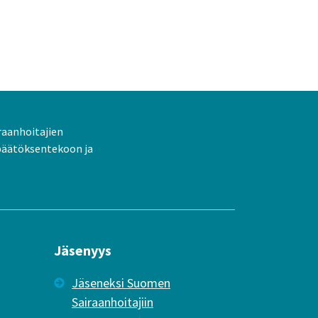
raanhoitajien
päätöksentekoon ja
Jäsenyys
Jäseneksi Suomen
Sairaanhoitajiin