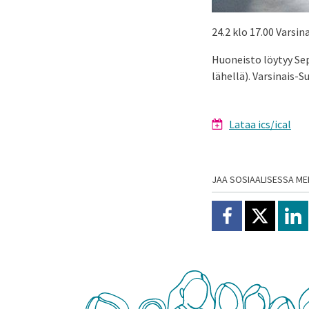
24.2 klo 17.00 Varsi
Huoneisto löytyy Sep
lähellä). Varsinais
Lataa ics/ical
JAA SOSIAALISESSA ME
Jaa Facebookissa
Jaa X:ssä
Jaa