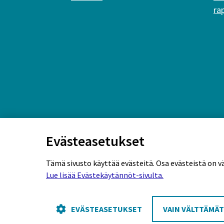
ra
Evästeasetukset
Tämä sivusto käyttää evästeitä. Osa evästeistä on v
Lue lisää Evästekäytännöt-sivulta.
Rekisteriseloste
Tietosuojaseloste
Eväs
EVÄSTEASETUKSET
VAIN VÄLTTÄMÄ