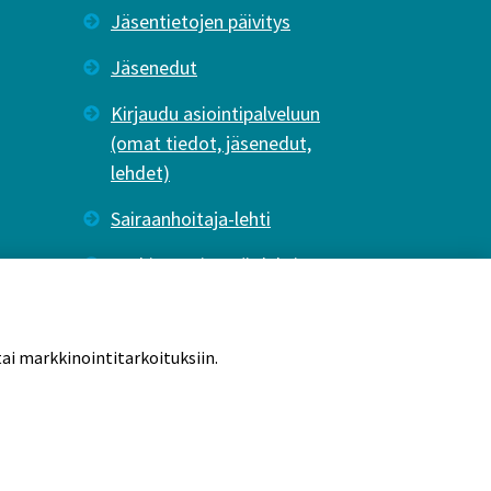
Jäsentietojen päivitys
Jäsenedut
Kirjaudu asiointipalveluun
(omat tiedot, jäsenedut,
lehdet)
Sairaanhoitaja-lehti
Tutkiva Hoitotyö -lehti
ai markkinointitarkoituksiin.