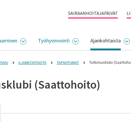
SAIRAANHOITAJAPÄIVÄT
L
aaminen
Työhyvinvointi
Ajankohtaista
ALIKKO
AVAA ALASIVUJEN VALIKKO
AVAA ALASIVUJEN VALI
A
Tutkimusklubi (Saattoho
USIVU
AJANKOHTAISTA
TAPAHTUMAT
sklubi (Saattohoito)