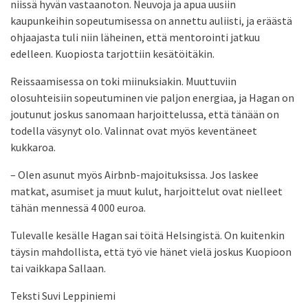
niissä hyvän vastaanoton. Neuvoja ja apua uusiin
kaupunkeihin sopeutumisessa on annettu auliisti, ja eräästä
ohjaajasta tuli niin läheinen, että mentorointi jatkuu
edelleen. Kuopiosta tarjottiin kesätöitäkin.
Reissaamisessa on toki miinuksiakin. Muuttuviin
olosuhteisiin sopeutuminen vie paljon energiaa, ja Hagan on
joutunut joskus sanomaan harjoittelussa, että tänään on
todella väsynyt olo. Valinnat ovat myös keventäneet
kukkaroa.
– Olen asunut myös Airbnb-majoituksissa. Jos laskee
matkat, asumiset ja muut kulut, harjoittelut ovat nielleet
tähän mennessä 4 000 euroa.
Tulevalle kesälle Hagan sai töitä Helsingistä. On kuitenkin
täysin mahdollista, että työ vie hänet vielä joskus Kuopioon
tai vaikkapa Sallaan.
Teksti Suvi Leppiniemi