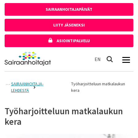
Siirry sisältöön
SAIRAANHOITAJAPÄIVÄT
LIITY JÄSENEKSI
ASIOINTIPALVELU
Etusivulle
In English
EN
Haku
SAIRAANHOITAJA-
Työharjoitteluun matkalaukun
LEHDESTÄ
kera
Työharjoitteluun matkalaukun
kera