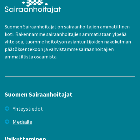
Suomen Sairaanhoitajat on sairaanhoitajien ammatillinen
koti. Rakennamme sairaanhoitajien ammatistaan ylpeää
yhteisöä, tuomme hoitotyön asiantuntijoiden näkökulman
päätöksentekoon ja vahvistamme sairaanhoitajien
ammatillista osaamista.
Suomen Sairaanhoitajat
Yhteystiedot
Medialle
Vaikuttaminen