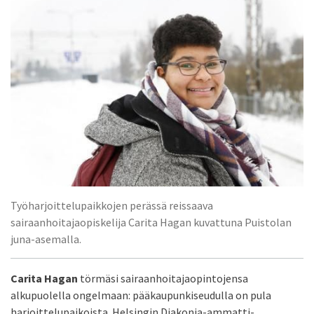
Työharjoittelupaikkojen perässä reissaava
sairaanhoitajaopiskelija Carita Hagan kuvattuna Puistolan
juna-asemalla.
Carita Hagan
törmäsi sairaanhoitaja­opintojensa
alkupuolella ongelmaan: pääkaupunkiseudulla on pula
harjoittelupaikoista. Helsingin Diakonia-ammatti­