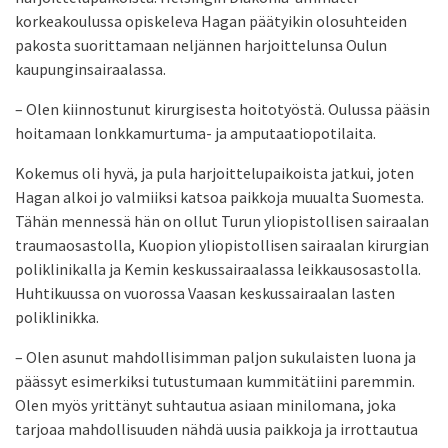
korkeakoulussa opiskeleva Hagan päätyikin olosuhteiden
pakosta suorittamaan neljännen harjoittelunsa Oulun
kaupunginsairaalassa.
– Olen kiinnostunut kirurgisesta hoitotyöstä. Oulussa pääsin
hoitamaan lonkkamurtuma- ja amputaatiopotilaita.
Kokemus oli hyvä, ja pula harjoittelupaikoista jatkui, joten
Hagan alkoi jo valmiiksi katsoa paikkoja muualta Suomesta.
Tähän mennessä hän on ollut Turun yliopistollisen sairaalan
traumaosastolla, ­Kuopion yliopistollisen sairaalan kirurgian
poliklinikalla ja Kemin keskussairaalassa leikkausosastolla.
Huhtikuussa on vuorossa Vaasan keskussairaalan lasten
poliklinikka.
– Olen asunut mahdollisimman paljon sukulaisten luona ja
päässyt esimerkiksi tutustumaan kummi­tätiini paremmin.
Olen myös yrittänyt suhtautua asiaan minilomana, joka
tarjoaa mahdollisuuden nähdä uusia paikkoja ja irrottautua