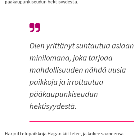
pääkaupunki­seudun hektisyydestä.
Olen yrittänyt suhtautua asiaan
minilomana, joka tarjoaa
mahdollisuuden nähdä uusia
paikkoja ja irrottautua
pääkaupunki­seudun
hektisyydestä.
Harjoittelupaikkoja Hagan kiittelee, ja kokee saaneensa