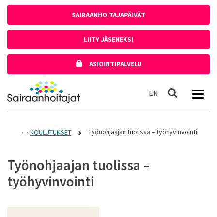
Siirry sisältöön
SAIRAANHOITAJAPÄIVÄT
LIITY JÄSENEKSI
ASIOINTIPALVELU
Etusivulle
In English
EN
Haku
Työnohjaajan tuolissa – työhyvinvointi
KOULUTUKSET
Työnohjaajan tuolissa –
työhyvinvointi