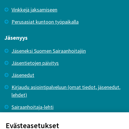
Vinkkejä jaksamiseen
Perusasiat kuntoon työpaikalla
Jäsenyys
Jäseneksi Suomen Sairaanhoitajiin
Jäsentietojen päivitys
Jäsenedut
Kirjaudu asiointipalveluun (omat tiedot, jäsenedut,
lehdet)
Sairaanhoitaja-lehti
Tutkiva Hoitotyö -lehti
Evästeasetukset