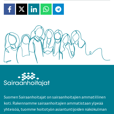
Jaa Facebookissa
Jaa X:ssä
Jaa Linkedinissä
Jaa Whatsappissa
Jaa Telegramissa
Suomen Sairaanhoitajat on sairaanhoitajien ammatillinen
koti. Rakennamme sairaanhoitajien ammatistaan ylpeää
yhteisöä, tuomme hoitotyön asiantuntijoiden näkökulman