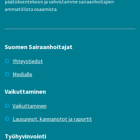
päätöksentekoon ja vahvistamme sairaanhoitajien
ammatillista osaamista.
Suomen Sairaanhoitajat
Yhteystiedot
Medialle
Vaikuttaminen
Vaikuttaminen
Lausunnot, kannanotot ja raportit
Työhyvinvointi