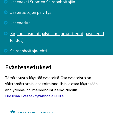
Jäseneksi Suomen Sairaanhoitajiin
Jäsentietojen päivitys
Jäsenedut
Kirjaudu asiointipalveluun (omat tiedot, jäsenedut,
lehdet)
Sairaanhoitaja-lehti
Tutkiva Hoitotyö -lehti
Evästeasetukset
Tämä sivusto käyttää evästeitä. Osa evästeistä on
välttämättömiä, osa toiminnallisia ja osaa käytetään
analytiikka- tai markkinointitarkoituksiin.
Lue lisää Evästekäytännöt-sivulta.
Rekisteriseloste
Tietosuojaseloste
Evästekäytännöt
EVÄSTEASETUKSET