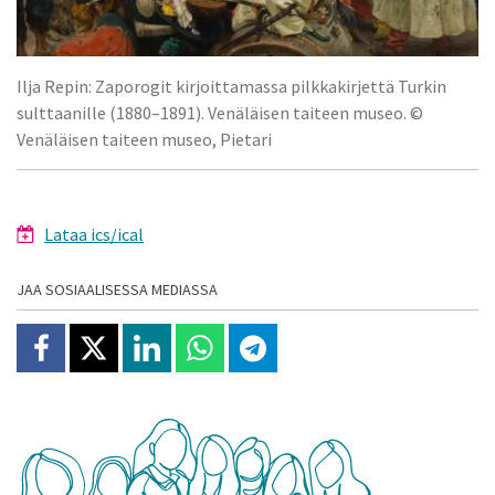
Ilja Repin: Zaporogit kirjoittamassa pilkkakirjettä Turkin
sulttaanille (1880–1891). Venäläisen taiteen museo. ©
Venäläisen taiteen museo, Pietari
Lataa ics/ical
JAA SOSIAALISESSA MEDIASSA
Jaa Facebookissa
Jaa X:ssä
Jaa Linkedinissä
Jaa Whatsappissa
Jaa Telegramissa