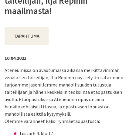
taiteilijan, Ilja Repinin
maailmasta!
TAPAHTUMA
10.04.2021
Ateneumissa on avautumassa aikansa merkittävimmän
venäläisen taiteilijan, Ilja Repinin näyttely. Jo tätä ennen
tarjoamme jäsenillemme mahdollisuuden tutustua
taiteilijaan ja hänen keskeisiin teoksiinsa etäopastuksen
avulla. Etäopastuksissa Ateneumin opas on aina
henkilökohtaisesti läsnä, ja opastuksen lopuksi on
mahdollista esittää kysymyksiä.
Olemme varanneet kaksi ryhmäetäopastusta:
tiistai 6.4. klo 17