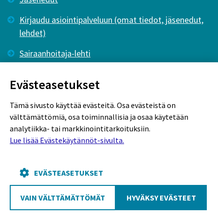
Kirjaudu asiointipalveluun (omat tiedot, jäsenedut,
lehdet)
Sairaanhoitaja-lehti
Tutkiva Hoitotyö -lehti
Evästeasetukset
Tämä sivusto käyttää evästeitä. Osa evästeistä on
välttämättömiä, osa toiminnallisia ja osaa käytetään
analytiikka- tai markkinointitarkoituksiin.
Lue lisää Evästekäytännöt-sivulta.
Rekisteriseloste
Tietosuojaseloste
Evästekäytännöt
EVÄSTEASETUKSET
VAIN VÄLTTÄMÄTTÖMÄT
HYVÄKSY EVÄSTEET
Poutapilvi web design