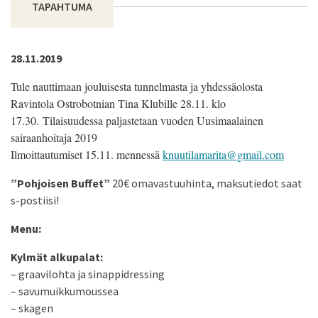
TAPAHTUMA
28.11.2019
Tule nauttimaan jouluisesta tunnelmasta ja yhdessäolosta
Ravintola Ostrobotnian Tina Klubille 28.11. klo
17.30. Tilaisuudessa paljastetaan vuoden Uusimaalainen
sairaanhoitaja 2019
Ilmoittautumiset 15.11. mennessä
knuutilamarita@gmail.com
”Pohjoisen Buffet”
20€ omavastuuhinta, maksutiedot saat
s-postiisi!
Menu:
Kylmät alkupalat:
– graavilohta ja sinappidressing
– savumuikkumoussea
– skagen