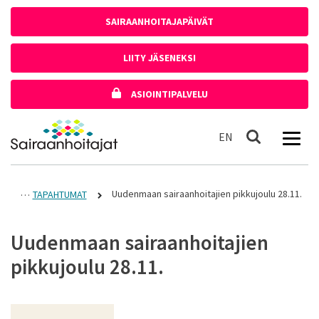
Siirry sisältöön
SAIRAANHOITAJAPÄIVÄT
LIITY JÄSENEKSI
ASIOINTIPALVELU
Etusivulle
In English
EN
Haku
Uudenmaan sairaanhoitajien pikkujoulu 28.11.
TAPAHTUMAT
Uudenmaan sairaanhoitajien
pikkujoulu 28.11.