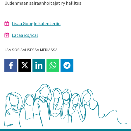
Uudenmaan sairaanhoitajat ry hallitus
Lisää Google kalenteriin
Lataa ics/ical
JAA SOSIAALISESSA MEDIASSA
Jaa Facebookissa
Jaa X:ssä
Jaa Linkedinissä
Jaa Whatsappissa
Jaa Telegramissa