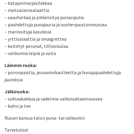
– katajanmarjasilakkaa
– metsäsienisalaattia
– savuhärkää ja pikkelöityä punasipulia
– paahdettuja punajuuria ja vuohenjuustomoussea
– marinoituja kasviksia
– yrttisalaattia ja vinaigrettea
– keitetyt perunat, tillivoisulaa
– valikoima leipiä ja voita
Lämmin ruoka:
– poronpaistia, punaviinikastiketta ja hunajapaahdettuja
juureksia
Jälkiruoka:
– suklaakakkua ja vadelma-valkosuklaamoussea
– kahvi ja tee
Ruoan kanssa talon puna- tai valkoviini
Tervetuloa!