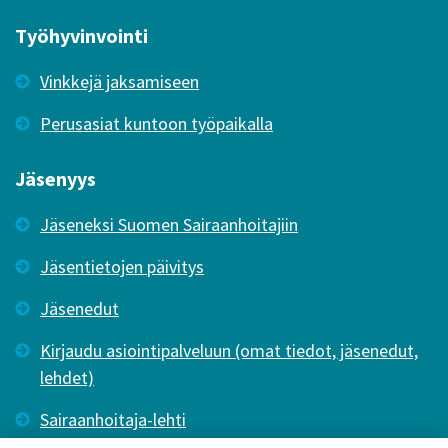
Työhyvinvointi
Vinkkejä jaksamiseen
Perusasiat kuntoon työpaikalla
Jäsenyys
Jäseneksi Suomen Sairaanhoitajiin
Jäsentietojen päivitys
Jäsenedut
Kirjaudu asiointipalveluun (omat tiedot, jäsenedut,
lehdet)
Sairaanhoitaja-lehti