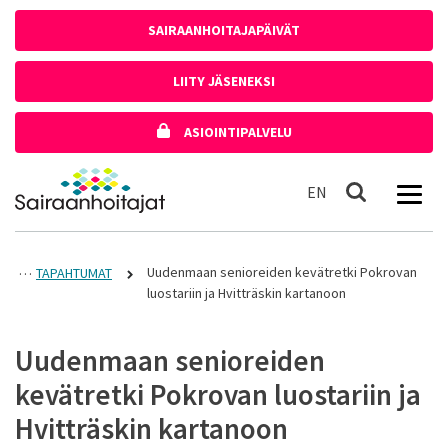
Siirry sisältöön
SAIRAANHOITAJAPÄIVÄT
LIITY JÄSENEKSI
ASIOINTIPALVELU
Etusivulle
In English
EN
Haku
Uudenmaan senioreiden kevätretki Pokrovan
TAPAHTUMAT
luostariin ja Hvitträskin kartanoon
Uudenmaan senioreiden
kevätretki Pokrovan luostariin ja
Hvitträskin kartanoon