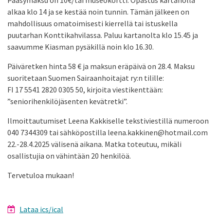
Pääsymaksu on 10€/tai museokortti. Opastus kartanolla
alkaa klo 14 ja se kestää noin tunnin. Tämän jälkeen on
mahdollisuus omatoimisesti kierrellä tai istuskella
puutarhan Konttikahvilassa. Paluu kartanolta klo 15.45 ja
saavumme Kiasman pysäkillä noin klo 16.30.
Päiväretken hinta 58 € ja maksun eräpäivä on 28.4. Maksu
suoritetaan Suomen Sairaanhoitajat ry:n tilille:
FI 17 5541 2820 0305 50, kirjoita viestikenttään:
”seniorihenkilöjäsenten kevätretki”.
Ilmoittautumiset Leena Kakkiselle tekstiviestillä numeroon
040 7344309 tai sähköpostilla leena.kakkinen@hotmail.com
22.-28.4.2025 välisenä aikana. Matka toteutuu, mikäli
osallistujia on vähintään 20 henkilöä.
Tervetuloa mukaan!
Lataa ics/ical