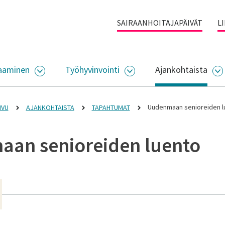
SAIRAANHOITAJAPÄIVÄT
L
aaminen
Työhyvinvointi
Ajankohtaista
ALIKKO
AVAA ALASIVUJEN VALIKKO
AVAA ALASIVUJEN VALI
A
Uudenmaan senioreiden l
IVU
AJANKOHTAISTA
TAPAHTUMAT
an senioreiden luento