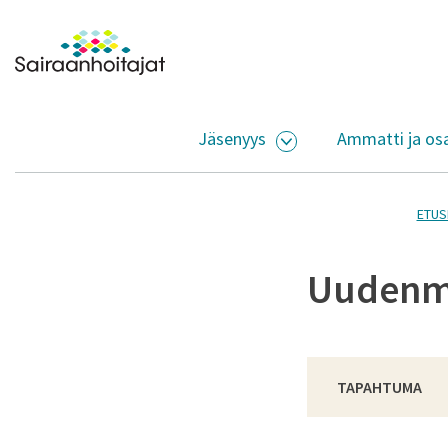
Siirry sisältöön
Etusivulle
Jäsenyys
Ammatti ja os
AVAA ALASIVUJEN V
ETUS
Uudenma
TAPAHTUMA