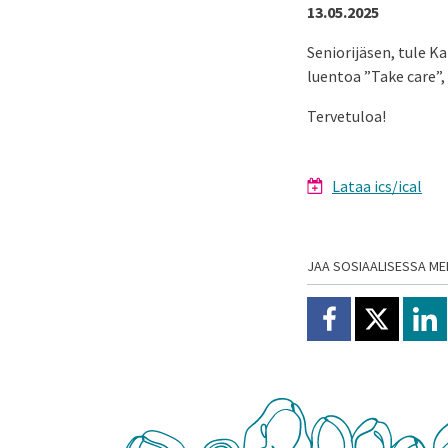
13.05.2025
Seniorijäsen, tule K
luentoa ”Take care”, 
Tervetuloa!
Lataa ics/ical
JAA SOSIAALISESSA ME
Jaa Facebookissa
Jaa X:ssä
Jaa