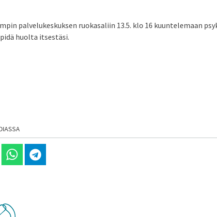
ampin palvelukeskuksen ruokasaliin 13.5. klo 16 kuuntelemaan ps
pidä huolta itsestäsi.
DIASSA
 Linkedinissä
Jaa Whatsappissa
Jaa Telegramissa