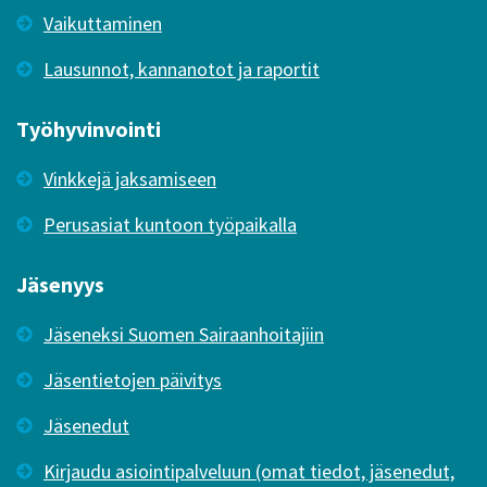
Vaikuttaminen
Lausunnot, kannanotot ja raportit
Työhyvinvointi
Vinkkejä jaksamiseen
Perusasiat kuntoon työpaikalla
Jäsenyys
Jäseneksi Suomen Sairaanhoitajiin
Jäsentietojen päivitys
Jäsenedut
Kirjaudu asiointipalveluun (omat tiedot, jäsenedut,