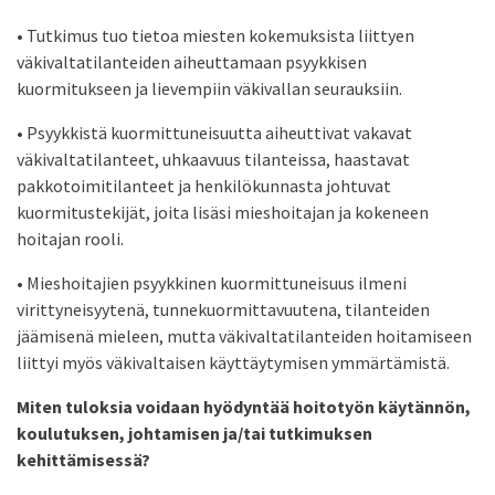
• Tutkimus tuo tietoa miesten kokemuksista liittyen
väkivaltatilanteiden aiheuttamaan psyykkisen
kuormitukseen ja lievempiin väkivallan seurauksiin.
• Psyykkistä kuormittuneisuutta aiheuttivat vakavat
väkivaltatilanteet, uhkaavuus tilanteissa, haastavat
pakkotoimitilanteet ja henkilökunnasta johtuvat
kuormitustekijät, joita lisäsi mieshoitajan ja kokeneen
hoitajan rooli.
• Mieshoitajien psyykkinen kuormittuneisuus ilmeni
virittyneisyytenä, tunnekuormittavuutena, tilanteiden
jäämisenä mieleen, mutta väkivaltatilanteiden hoitamiseen
liittyi myös väkivaltaisen käyttäytymisen ymmärtämistä.
Miten tuloksia voidaan hyödyntää hoitotyön käytännön,
koulutuksen, johtamisen ja/tai tutkimuksen
kehittämisessä?