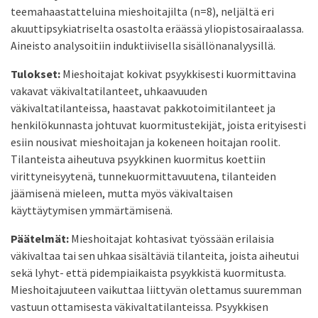
teemahaastatteluina mieshoitajilta (n=8), neljältä eri
akuuttipsykiatriselta osastolta eräässä yliopistosairaalassa.
Aineisto analysoitiin induktiivisella sisällönanalyysillä.
Tulokset:
Mieshoitajat kokivat psyykkisesti kuormittavina
vakavat väkivaltatilanteet, uhkaavuuden
väkivaltatilanteissa, haastavat pakkotoimitilanteet ja
henkilökunnasta johtuvat kuormitustekijät, joista erityisesti
esiin nousivat mieshoitajan ja kokeneen hoitajan roolit.
Tilanteista aiheutuva psyykkinen kuormitus koettiin
virittyneisyytenä, tunnekuormittavuutena, tilanteiden
jäämisenä mieleen, mutta myös väkivaltaisen
käyttäytymisen ymmärtämisenä.
Päätelmät:
Mieshoitajat kohtasivat työssään erilaisia
väkivaltaa tai sen uhkaa sisältäviä tilanteita, joista aiheutui
sekä lyhyt- että pidempiaikaista psyykkistä kuormitusta.
Mieshoitajuuteen vaikuttaa liittyvän olettamus suuremman
vastuun ottamisesta väkivaltatilanteissa. Psyykkisen