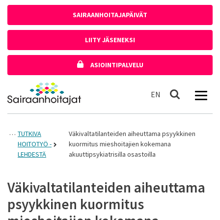
Siirry sisältöön
SAIRAANHOITAJAPÄIVÄT
LIITY JÄSENEKSI
ASIOINTIPALVELU
Etusivulle
In English
EN
Haku
TUTKIVA
Väkivaltatilanteiden aiheuttama psyykkinen
HOITOTYÖ -
kuormitus mieshoitajien kokemana
LEHDESTÄ
akuuttipsykiatrisilla osastoilla
Väkivaltatilanteiden aiheuttama
psyykkinen kuormitus