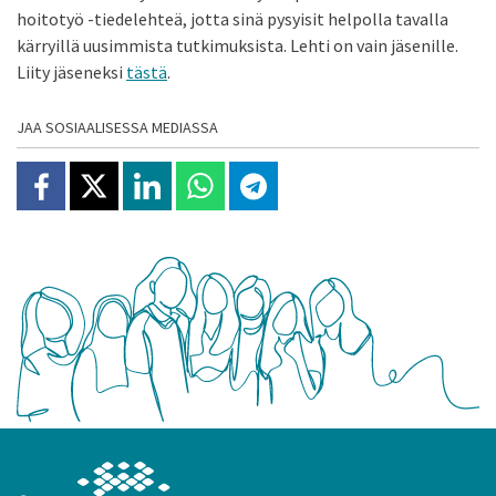
hoitotyö -tiedelehteä, jotta sinä pysyisit helpolla tavalla
kärryillä uusimmista tutkimuksista. Lehti on vain jäsenille.
Liity jäseneksi
tästä
.
JAA SOSIAALISESSA MEDIASSA
Jaa Facebookissa
Jaa X:ssä
Jaa Linkedinissä
Jaa Whatsappissa
Jaa Telegramissa