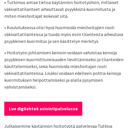
• Tutkimus antaa tietoa käytännön hoitotyöhön, millaiset
väkivaltatilanteet aiheuttavat psyykkistä kuormitusta ja
miten mieshoitajat kokevat sitä.
• Koulutuksessa olisi hyvä huomioida mieshoitajien rooli
väkivaltatilanteissa ja tuoda myös esiin tilanteista aiheutuva
psyykkinen kuormitus ja sen käsittelyn merkitys.
• Hoitotyön johtamisen keinoin voidaan vahvistaa keinoja
psyykkisen kuormittuneisuuden lievittämiseksi ja tilanteiden
käsittelemiseksi, sekä huomioida mieshoitajan rooli
väkivaltatilanteissa. Lisäksi voidaan edelleen pohtia keinoja
kuormituksen helpottamiseksi ja alalla pysymisen
vahvistamiseksi.
Lue digilehteä asiointipalvelussa
Julkaisemme käytännön hoitotyötä palvelevaa Tutkiva