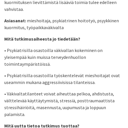
kuormituksen lievittämistä lisääviä toimia tulee edelleen
vahvistaa.
Asiasanat:
mieshoitaja, psykiatrinen hoitotyö, psyykkinen
kuormitus, työpaikkaväkivalta
Mitä tutkimusaiheesta jo tiedetään?
• Psykiatrisilla osastoilla väkivallan kokeminen on
yleisempää kuin muissa terveydenhuollon
toimintaympäristöissä.
• Psykiatrisilla osastoilla työskentelevät mieshoitajat ovat
useammin mukana aggressiivisissa tilanteissa.
• Väkivaltatilanteet voivat aiheuttaa pelkoa, ahdistusta,
välttelevää käyttäytymistä, stressiä, posttraumaattista
stressihäiriöitä, masennusta, uupumusta ja loppuun
palamista.
Mitä uutta tietoa tutkimus tuottaa?