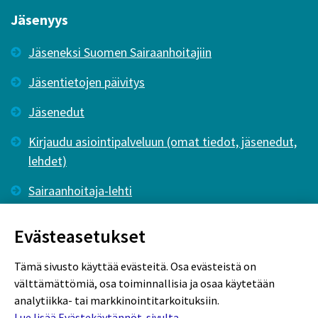
Jäsenyys
Jäseneksi Suomen Sairaanhoitajiin
Jäsentietojen päivitys
Jäsenedut
Kirjaudu asiointipalveluun (omat tiedot, jäsenedut,
lehdet)
Sairaanhoitaja-lehti
Tutkiva Hoitotyö -lehti
Evästeasetukset
Tämä sivusto käyttää evästeitä. Osa evästeistä on
välttämättömiä, osa toiminnallisia ja osaa käytetään
analytiikka- tai markkinointitarkoituksiin.
Lue lisää Evästekäytännöt-sivulta.