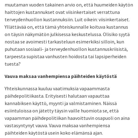
muutaman vuoden takainen arvio on, että huumeiden käytön
haittojen kustannukset ovat viisinkertaiset verrattuna
terveydenhuollon kustannuksiin. Luit oikein: viisinkertaiset.
Yllättävää on, että tämä yhteiskunnalle koituva kustannus
on täysin näkymätön julkisessa keskustelussa. Olisiko syytä
nostaa se avoimesti tarkasteluun esimerkiksi silloin, kun
puhutaan sosiaali- ja terveydenhuollon kustannuskriisistä,
tarpeesta supistaa vanhusten hoidosta tai lapsiperheiden
tuesta?
Vauva maksaa vanhempiensa päihteiden käytöstä
Yhteiskunnassa kuuluu vaatimuksia vapaammasta
päihdepolitiikasta. Erityisesti halutaan vapauttaa
kannabiksen käyttö, myynti ja valmistaminen. Näissä
esiintuloissa on jätetty täysin vaille huomiota se, että
vapaamman päihdepolitiikan haavoittuvin osapuoli on aina
vastasyntynyt vauva. Vauva maksaa vanhempiensa
päihteiden käytöstä usein koko elämänsä ajan.