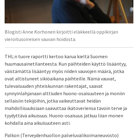
Blogisti Anne Korhonen kirjoitti eläkkeellä oppikirjan
vieroitusoireisen vauvan hoidosta.
THL:n tuore raportti kertoo karua kieltä Suomen
huumausainetilanteesta. Kun päihteiden käyttö lisääntyy,
väistämättä lisääntyy myös niiden vauvojen määrä, jotka
ovat altistuneet sikiöaikana päihteille. Nämä vauvat,
tulevaisuuden yhteiskunnan rakentajat, saavat
synnyinlahjanaan alttiuden huono-osaisuuteen ja moniin
sellaisiin tekijöihin, jotka vaikeuttavat heidän
mahdollisuuksiaan saavuttaa ikätoveriensa tavoin terve ja
tyydyttävä aikuisuus. Huono-osaisuus jatkuu liian monen
kohdalla aina aikuisuuteen asti.
Palkon (Terveydenhuollon palveluvalikoimaneuvosto)