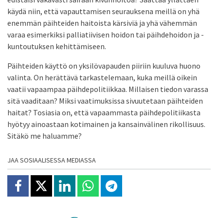
käydä niin, että vapauttamisen seurauksena meillä on yhä
enemmän päihteiden haitoista kärsiviä ja yhä vähemmän
varaa esimerkiksi palliatiivisen hoidon tai päihdehoidon ja -
kuntoutuksen kehittämiseen.
Päihteiden käyttö on yksilövapauden piiriin kuuluva huono
valinta. On herättävä tarkastelemaan, kuka meillä oikein
vaatii vapaampaa päihdepolitiikkaa. Millaisen tiedon varassa
sitä vaaditaan? Miksi vaatimuksissa sivuutetaan päihteiden
haitat? Tosiasia on, että vapaammasta päihdepolitiikasta
hyötyy ainoastaan kotimainen ja kansainvälinen rikollisuus.
Sitäkö me haluamme?
JAA SOSIAALISESSA MEDIASSA
Jaa Facebookissa
Jaa X:ssä
Jaa Linkedinissä
Jaa Whatsappissa
Jaa Telegramissa