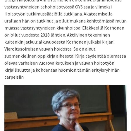
vastasyntyneiden tehohoitotyössä OYS:ssa ja viimeksi
Hoitotyön tutkimussäätiöllä tutkijana. Akateemisella
urallaan hän on tutkinut ja ollut mukana kehittämässä muun
muassa vastasyntyneiden kivunhoitoa. Eläkkeellä Korhonen
on ollut vuodesta 2018 lähtien. Aktiivinen tekeminen
kuitenkin jatkuu: alkuvuodesta Korhonen julkaisi kirjan
Vieroitusoireisen vauvan hoidosta. Se on ainut
suomenkielinen oppikirja aiheesta. Kirja täydentää olemassa
olevaa varhaisen vuorovaikutuksen ja vauvan hoitotyön
kirjallisuutta ja kohdentaa huomion tämän erityisryhmän
tarpeisiin.