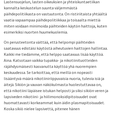
Lastensuojelun, lasten oikeuksien ja yhteiskuntaetiikan
kannalta keskustelun suunta väljemmästä
päihdepolitiikasta on vastuutonta. On ristiriitaista yhtäältä
vaatia vapaampaa päihdepolitiikkaa ja toisaalta miettiä
miten voidaan minimoida päihteiden käytön haittoja, kuten
esimerkiksi nuorten huumekuolemia.
On perusteetonta väittää, että helpompi päihteiden
saatavuus edistäisi käytöstä aiheutuvien haittojen hallintaa.
Kaikki me tiedämme, että helppo saatavuus lisää käyttöä.
Aina. Katsotaan vaikka tupakka- ja nikotiinituotteiden
räjähdysmäisesti kasvanutta käyttöä yhä nuorempien
keskuudessa. Se tarkoittaa, että meillä on nopeasti
lisääntyvä määrä nikotiiniriippuvaisia nuoria, tulevia isiä ja
äitejä. Sikiön ja vauvan näkökulmasta huolestuttavaa on,
että nikotiini läpäisee istukan helposti ja siksi sikiön veren ja
lapsiveden nikotiini- ja hiilimonoksidipitoisuudet ovat
huomattavasti korkeammat kuin äidin plasmapitoisuudet.
Koska sikiö nielee lapsivettä, pitenee hänen