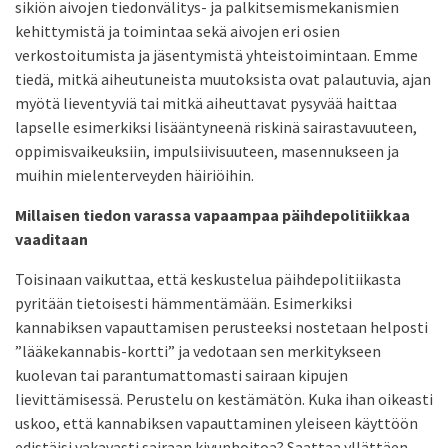
sikiön aivojen tiedonvälitys- ja palkitsemismekanismien
kehittymistä ja toimintaa sekä aivojen eri osien
verkostoitumista ja jäsentymistä yhteistoimintaan. Emme
tiedä, mitkä aiheutuneista muutoksista ovat palautuvia, ajan
myötä lieventyviä tai mitkä aiheuttavat pysyvää haittaa
lapselle esimerkiksi lisääntyneenä riskinä sairastavuuteen,
oppimisvaikeuksiin, impulsiivisuuteen, masennukseen ja
muihin mielenterveyden häiriöihin.
Millaisen tiedon varassa vapaampaa päihdepolitiikkaa
vaaditaan
Toisinaan vaikuttaa, että keskustelua päihdepolitiikasta
pyritään tietoisesti hämmentämään. Esimerkiksi
kannabiksen vapauttamisen perusteeksi nostetaan helposti
”lääkekannabis-kortti” ja vedotaan sen merkitykseen
kuolevan tai parantumattomasti sairaan kipujen
lievittämisessä. Perustelu on kestämätön. Kuka ihan oikeasti
uskoo, että kannabiksen vapauttaminen yleiseen käyttöön
edistäisi vakavasti sairaan kivunhoitoa? Saattaa yllättäen