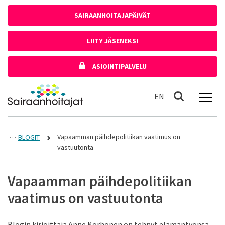
Siirry sisältöön
SAIRAANHOITAJAPÄIVÄT
LIITY JÄSENEKSI
ASIOINTIPALVELU
Etusivulle
In English
EN
Haku
Vapaamman päihdepolitiikan vaatimus on
BLOGIT
vastuutonta
Vapaamman päihdepolitiikan
vaatimus on vastuutonta
Blogin kirjoittaja Anne Korhonen on tehnyt elämäntyönsä