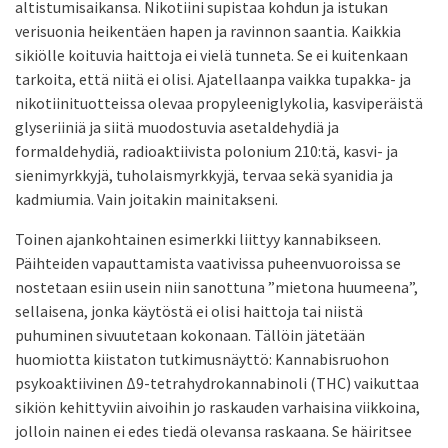
altistumisaikansa. Nikotiini supistaa kohdun ja istukan
verisuonia heikentäen hapen ja ravinnon saantia. Kaikkia
sikiölle koituvia haittoja ei vielä tunneta. Se ei kuitenkaan
tarkoita, että niitä ei olisi. Ajatellaanpa vaikka tupakka- ja
nikotiinituotteissa olevaa propyleeniglykolia, kasviperäistä
glyseriiniä ja siitä muodostuvia asetaldehydiä ja
formaldehydiä, radioaktiivista polonium 210:tä, kasvi- ja
sienimyrkkyjä, tuholaismyrkkyjä, tervaa sekä syanidia ja
kadmiumia. Vain joitakin mainitakseni.
Toinen ajankohtainen esimerkki liittyy kannabikseen.
Päihteiden vapauttamista vaativissa puheenvuoroissa se
nostetaan esiin usein niin sanottuna ”mietona huumeena”,
sellaisena, jonka käytöstä ei olisi haittoja tai niistä
puhuminen sivuutetaan kokonaan. Tällöin jätetään
huomiotta kiistaton tutkimusnäyttö: Kannabisruohon
psykoaktiivinen Δ9-tetrahydrokannabinoli (THC) vaikuttaa
sikiön kehittyviin aivoihin jo raskauden varhaisina viikkoina,
jolloin nainen ei edes tiedä olevansa raskaana. Se häiritsee