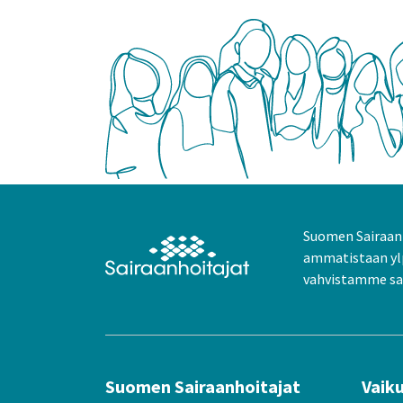
Suomen Sairaanh
ammatistaan yl
vahvistamme sai
Suomen Sairaanhoitajat
Vaik