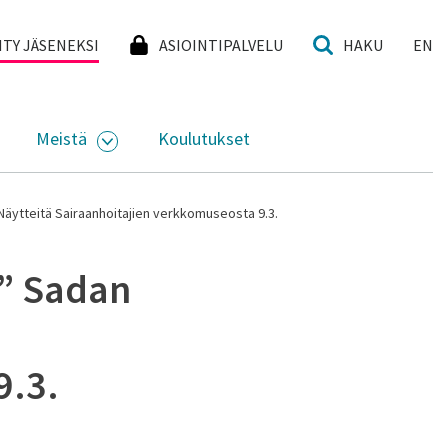
I
IITY JÄSENEKSI
ASIOINTIPALVELU
HAKU
EN
Meistä
Koulutukset
KKO
VAA ALASIVUJEN VALIKKO
AVAA ALASIVUJEN VALIKKO
Näytteitä Sairaanhoitajien verkkomuseosta 9.3.
 ” Sadan
9.3.