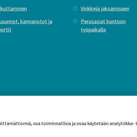
ikuttaminen
Vinkkejä jaksamiseen
usunnot, kannanotot ja
Perusasiat kuntoon
portit
työpaikalla
älttämättömiä, osa toiminnallisia ja osaa käytetään analytiikka- t
tekäytännöt