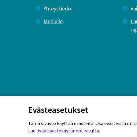
Yhteystiedot
Va
Medialle
La
ra
Evästeasetukset
Tämä sivusto käyttää evästeitä. Osa evästeistä on v
Lue lisää Evästekäytännöt-sivulta.
Rekisteriseloste
Tietosuojaseloste
Eväs