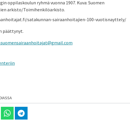
rgin oppilaskoulun ryhmä vuonna 1907. Kuva: Suomen
jien arkisto/Toimihenkilöarkisto.
aanhoitajat.fi/satakunnan-sairaanhoitajien-100-vuotisnayttely/
 päättynyt.
issuomensairaanhoitajat@gmail.com
enteriin
DIASSA
 Linkedinissä
Jaa Whatsappissa
Jaa Telegramissa