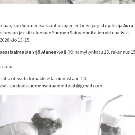
maan, kun Suomen Sairaanhoitajien entinen järjestöjohtaja
Aura
rtomaan ja esittelemään Suomen Sairaanhoitajien virtuaalista
2026 klo 13-15.
ssisairaalan Yrjö Alanen-Sali
(Kiinamyllynkatu 13, rakennus 15
rjoilu.
i alla olevalla lomakkeella viimeistään 1.3.
ukset varsinaissuomensairaanhoitajat@gmail.com.