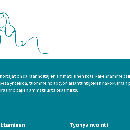
oitajat on sairaanhoitajien ammatillinen koti. Rakennamme sai
peää yhteisöä, tuomme hoitotyön asiantuntijoiden näkökulman 
raanhoitajien ammatillista osaamista.
uttaminen
Työhyvinvointi