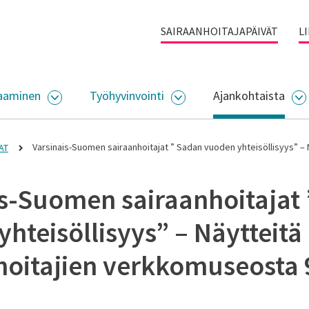
SAIRAANHOITAJAPÄIVÄT
L
aaminen
Työhyvinvointi
Ajankohtaista
ALIKKO
AVAA ALASIVUJEN VALIKKO
AVAA ALASIVUJEN VALI
A
Varsinais-Suomen sairaanhoitajat ” Sadan vuoden yhteisöllisyys” – 
AT
is-Suomen sairaanhoitajat
hteisöllisyys” – Näytteitä
hoitajien verkkomuseosta 