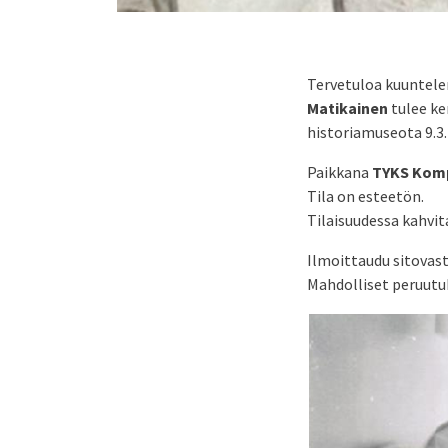
Tervetuloa kuuntele
Matikainen
tulee ke
historiamuseota 9.3.
Paikkana
TYKS Kompa
Tila on esteetön.
Tilaisuudessa kahvita
Ilmoittaudu sitovast
Mahdolliset peruut