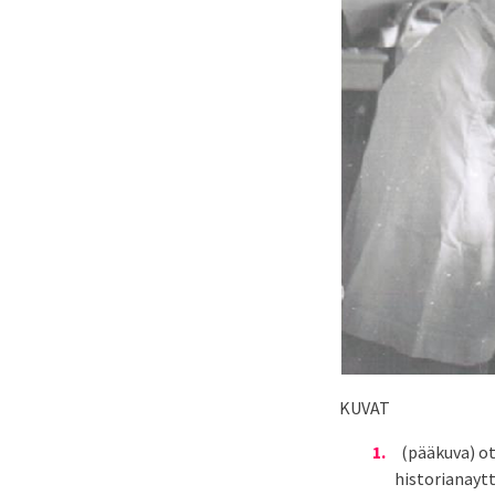
KUVAT
(pääkuva) ot
historianayt