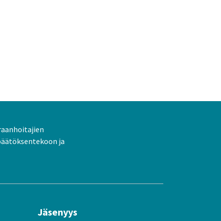
raanhoitajien
päätöksentekoon ja
Jäsenyys