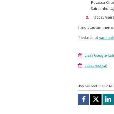
Kuvassa Kiru
Sairaanhoita
https://sair
Ilmoittautuminen on
Tiedustelut
varsina
Lisää Google kal
Lataa ics/ical
JAA SOSIAALISESSA ME
Jaa Facebookissa
Jaa X:ssä
Jaa