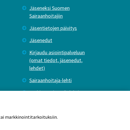
Jäseneksi Suomen
Sairaanhoitajiin
Jäsentietojen päivitys
Jäsenedut
Kirjaudu asiointipalveluun
(omat tiedot, jäsenedut,
lehdet)
Sairaanhoitaja-lehti
Tutkiva Hoitotyö -lehti
ai markkinointitarkoituksiin.