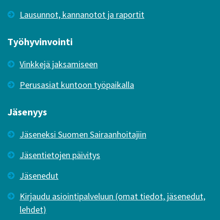
Lausunnot, kannanotot ja raportit
Työhyvinvointi
Vinkkejä jaksamiseen
Perusasiat kuntoon työpaikalla
Jäsenyys
Jäseneksi Suomen Sairaanhoitajiin
Jäsentietojen päivitys
Jäsenedut
Kirjaudu asiointipalveluun (omat tiedot, jäsenedut,
lehdet)