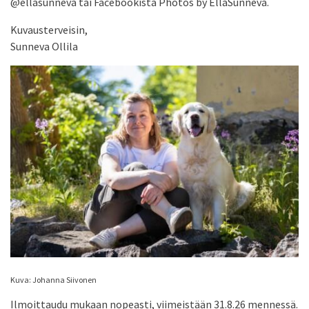
@ellasunneva tai Facebookista Photos by EllaSunneva.
Kuvausterveisin,
Sunneva Ollila
Kuva: Johanna Siivonen
Ilmoittaudu mukaan nopeasti, viimeistään 31.8.26 mennessä.