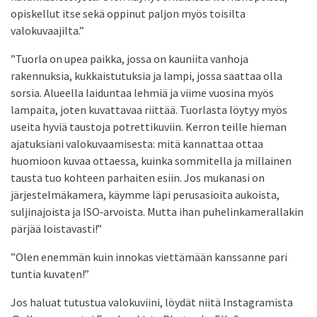
opiskellut itse sekä oppinut paljon myös toisilta
valokuvaajilta.”
”Tuorla on upea paikka, jossa on kauniita vanhoja
rakennuksia, kukkaistutuksia ja lampi, jossa saattaa olla
sorsia. Alueella laiduntaa lehmiä ja viime vuosina myös
lampaita, joten kuvattavaa riittää. Tuorlasta löytyy myös
useita hyviä taustoja potrettikuviin. Kerron teille hieman
ajatuksiani valokuvaamisesta: mitä kannattaa ottaa
huomioon kuvaa ottaessa, kuinka sommitella ja millainen
tausta tuo kohteen parhaiten esiin. Jos mukanasi on
järjestelmäkamera, käymme läpi perusasioita aukoista,
suljinajoista ja ISO‑arvoista. Mutta ihan puhelinkamerallakin
pärjää loistavasti!”
”Olen enemmän kuin innokas viettämään kanssanne pari
tuntia kuvaten!”
Jos haluat tutustua valokuviini, löydät niitä Instagramista