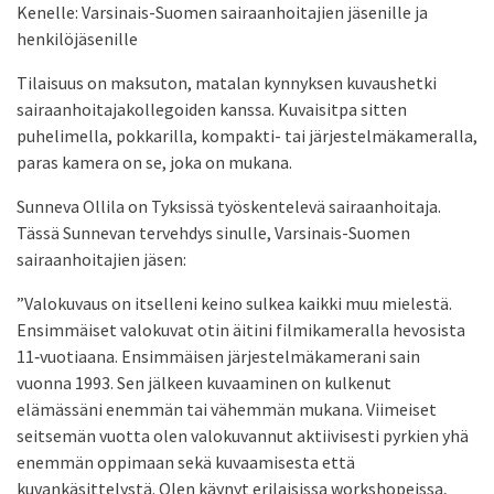
Kenelle: Varsinais-Suomen sairaanhoitajien jäsenille ja
henkilöjäsenille
Tilaisuus on maksuton, matalan kynnyksen kuvaushetki
sairaanhoitajakollegoiden kanssa. Kuvaisitpa sitten
puhelimella, pokkarilla, kompakti- tai järjestelmäkameralla,
paras kamera on se, joka on mukana.
Sunneva Ollila on Tyksissä työskentelevä sairaanhoitaja.
Tässä Sunnevan tervehdys sinulle, Varsinais-Suomen
sairaanhoitajien jäsen:
”Valokuvaus on itselleni keino sulkea kaikki muu mielestä.
Ensimmäiset valokuvat otin äitini filmikameralla hevosista
11‑vuotiaana. Ensimmäisen järjestelmäkamerani sain
vuonna 1993. Sen jälkeen kuvaaminen on kulkenut
elämässäni enemmän tai vähemmän mukana. Viimeiset
seitsemän vuotta olen valokuvannut aktiivisesti pyrkien yhä
enemmän oppimaan sekä kuvaamisesta että
kuvankäsittelystä. Olen käynyt erilaisissa workshopeissa,