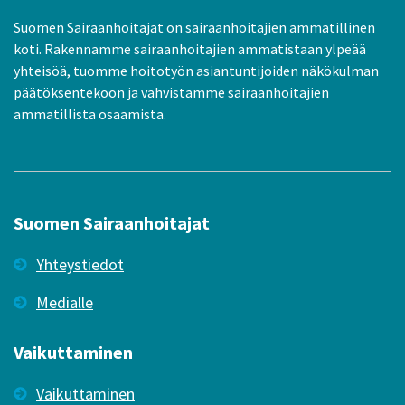
Suomen Sairaanhoitajat on sairaanhoitajien ammatillinen
koti. Rakennamme sairaanhoitajien ammatistaan ylpeää
yhteisöä, tuomme hoitotyön asiantuntijoiden näkökulman
päätöksentekoon ja vahvistamme sairaanhoitajien
ammatillista osaamista.
Suomen Sairaanhoitajat
Yhteystiedot
Medialle
Vaikuttaminen
Vaikuttaminen