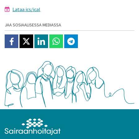
Lataa ics/ical
JAA SOSIAALISESSA MEDIASSA
Jaa Facebookissa
Jaa X:ssä
Jaa Linkedinissä
Jaa Whatsappissa
Jaa Telegramissa