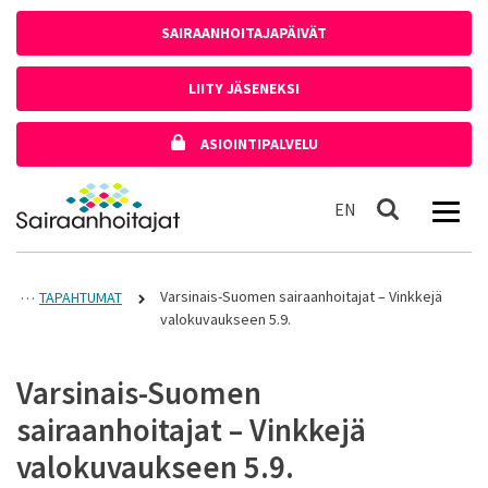
Siirry sisältöön
SAIRAANHOITAJAPÄIVÄT
LIITY JÄSENEKSI
ASIOINTIPALVELU
Etusivulle
In English
EN
Haku
Varsinais-Suomen sairaanhoitajat – Vinkkejä
TAPAHTUMAT
valokuvaukseen 5.9.
Varsinais-Suomen
sairaanhoitajat – Vinkkejä
valokuvaukseen 5.9.