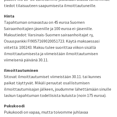
tiedot tilaisuuteen saapumisesta ilmoittautuneille.
Hinta
Tapahtuman omavastuu on 45 euroa Suomen
Sairaanhoitajien jäsenille ja 100 euroa ei-jäsenille.
Maksutiedot: Varsinais-Suomen sairaanhoitajat ry,
Osuuspankki FI9057169020051723. Käytä maksaessasi
viitettä: 100243. Maksu tulee suorittaa viikon sisällä
ilmoittautumisesta ja viimeistään ilmoittautumisen
viimeisenä päivänä 30.11.
Ilmoittautuminen
Sitovat ilmoittautumiset viimeistään 30.11. tai kunnes
paikat täyttyvät. Mikäli peruutat osallistumisen
ilmoittautumisajan jälkeen, joudumme lähettämään sinulle
laskun tapahtuman todellisista kuluista (noin 175 euroa).
Pukukoodi
Pukukoodi on vapaa, mutta toivomme juhlavaa