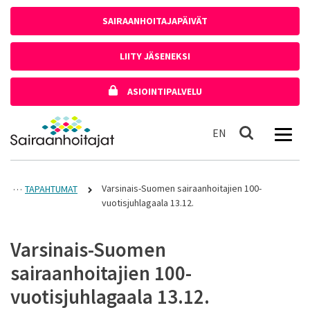
Siirry sisältöön
SAIRAANHOITAJAPÄIVÄT
LIITY JÄSENEKSI
ASIOINTIPALVELU
Etusivulle
In English
EN
Haku
Varsinais-Suomen sairaanhoitajien 100-
TAPAHTUMAT
vuotisjuhlagaala 13.12.
Varsinais-Suomen
sairaanhoitajien 100-
vuotisjuhlagaala 13.12.