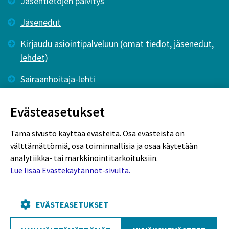
Jäsentietojen päivitys
Jäsenedut
Kirjaudu asiointipalveluun (omat tiedot, jäsenedut,
lehdet)
Sairaanhoitaja-lehti
Tutkiva Hoitotyö -lehti
Evästeasetukset
Tämä sivusto käyttää evästeitä. Osa evästeistä on
välttämättömiä, osa toiminnallisia ja osaa käytetään
analytiikka- tai markkinointitarkoituksiin.
Lue lisää Evästekäytännöt-sivulta.
Rekisteriseloste
Tietosuojaseloste
Evästekäytännöt
EVÄSTEASETUKSET