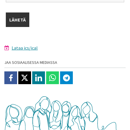
Lataa ics/ical
JAA SOSIAALISESSA MEDIASSA
Jaa Facebookissa
Jaa X:ssä
Jaa Linkedinissä
Jaa Whatsappissa
Jaa Telegramissa