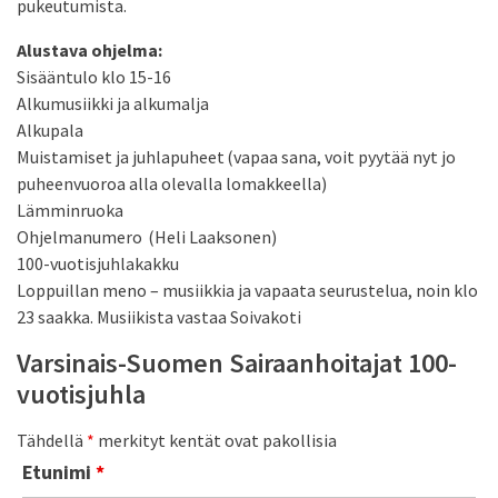
pukeutumista.
Alustava ohjelma:
Sisääntulo klo 15-16
Alkumusiikki ja alkumalja
Alkupala
Muistamiset ja juhlapuheet
(vapaa sana, voit pyytää nyt jo
puheenvuoroa alla olevalla lomakkeella)
Lämminruoka
Ohjelmanumero (Heli Laaksonen)
100-vuotisjuhlakakku
Loppuillan meno – musiikkia ja vapaata seurustelua, noin klo
23 saakka. Musiikista vastaa Soivakoti
Varsinais-Suomen Sairaanhoitajat 100-
vuotisjuhla
Tähdellä
*
merkityt kentät ovat pakollisia
Etunimi
*