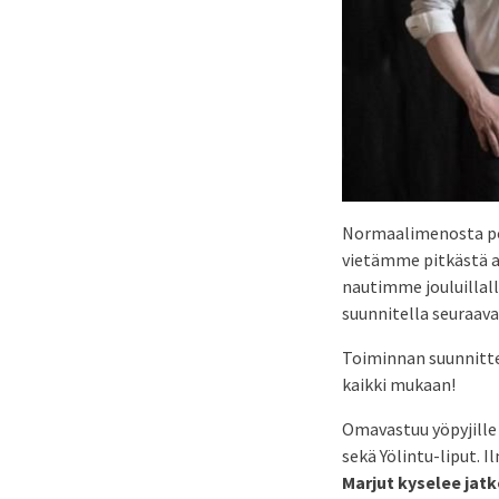
Normaalimenosta po
vietämme pitkästä a
nautimme jouluillall
suunnitella seuraava
Toiminnan suunnittel
kaikki mukaan!
Omavastuu yöpyjille 3
sekä Yölintu-liput. 
Marjut kyselee jat