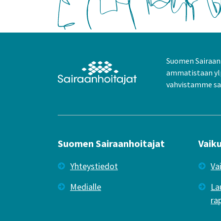
Suomen Sairaanh
ammatistaan yl
vahvistamme sai
Suomen Sairaanhoitajat
Vaik
Yhteystiedot
Va
Medialle
La
ra