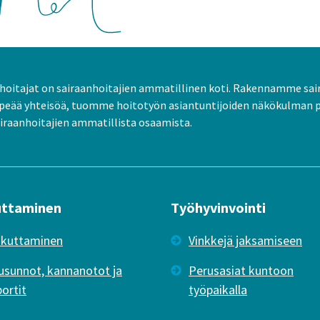
oitajat on sairaanhoitajien ammatillinen koti. Rakennamme sai
peää yhteisöä, tuomme hoitotyön asiantuntijoiden näkökulman 
raanhoitajien ammatillista osaamista.
uttaminen
Työhyvinvointi
ikuttaminen
Vinkkejä jaksamiseen
usunnot, kannanotot ja
Perusasiat kuntoon
portit
työpaikalla