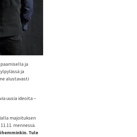
paamisella ja
ylpylässä ja
me alustavasti
ia uusia ideoita –
hdalla majoituksen
11.11. mennessä.
yöhemminkin. Tule