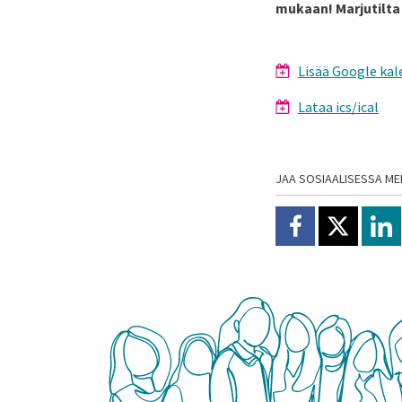
mukaan! Marjutilt
Lisää Google kal
Lataa ics/ical
JAA SOSIAALISESSA ME
Jaa Facebookissa
Jaa X:ssä
Jaa