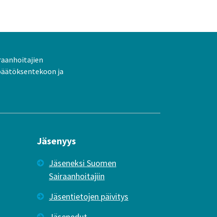
raanhoitajien
päätöksentekoon ja
Jäsenyys
Jäseneksi Suomen
Sairaanhoitajiin
Jäsentietojen päivitys
Jäsenedut