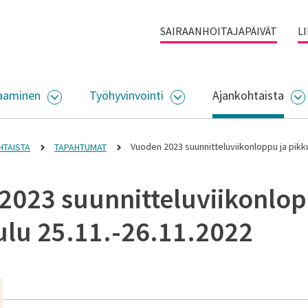
SAIRAANHOITAJAPÄIVÄT
L
aaminen
Työhyvinvointi
Ajankohtaista
ALIKKO
AVAA ALASIVUJEN VALIKKO
AVAA ALASIVUJEN VALI
A
Vuoden 2023 suunnitteluviikonloppu ja pikku
TAISTA
TAPAHTUMAT
2023 suunnitteluviikonlop
ulu 25.11.-26.11.2022