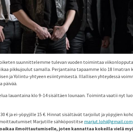
iketen suunnittelemme tulevan vuoden toimintaa viikonlopputa
ikaa pikkujoulut samalla. Perjantaina tapaamme klo 18 Imatran k
isen ja Yölintu-yhtyeen esiintymisestä. Illallisen yhteydessä voim
a päivää.
ua lauantaina klo 9-14 sisältäen lounaan. Toiminta vaatii nyt luov
0 € ja ei-yöpyjille 15 €. Hinnat sisältävät tarjoilut ja yöpyjien ko
Ilmoittautumiset Marjutille sähköpostitse
marjut.lohi@gmail.com
koaikaa ilmoittautumiselle, joten kannattaa kokeilla vielä m