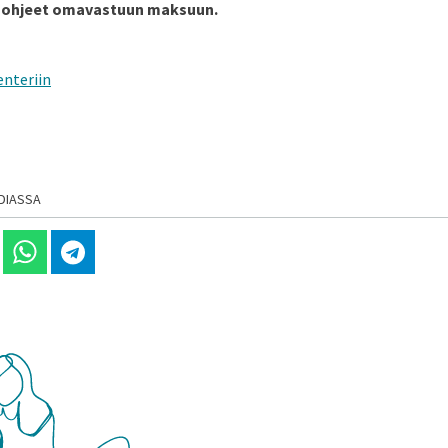
a ohjeet omavastuun maksuun.
enteriin
DIASSA
 Linkedinissä
Jaa Whatsappissa
Jaa Telegramissa